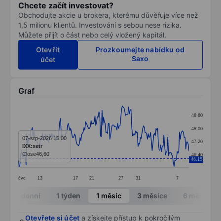
Chcete začít investovat?
Obchodujte akcie u brokera, kterému důvěřuje více než
1,5 milionu klientů. Investování s sebou nese rizika.
Můžete přijít o část nebo celý vložený kapitál.
Otevřít
Prozkoumejte nabídku od
Saxo
účet
Graf
Chart
48,80
Line chart with 219 data points.
48,00
The chart has 1 X axis displaying categories.
07-srp-2026 15:00
47,20
IXX:xetr
The chart has 1 Y axis displaying values. Data ranges
Close
46,60
46,40
46,15
čvc
13
17
21
27
31
7
End of interactive chart.
Intradenní
1 týden
1 měsíc
3 měsíce
6 měsíců
Otevřete si účet
a získejte přístup k pokročilým