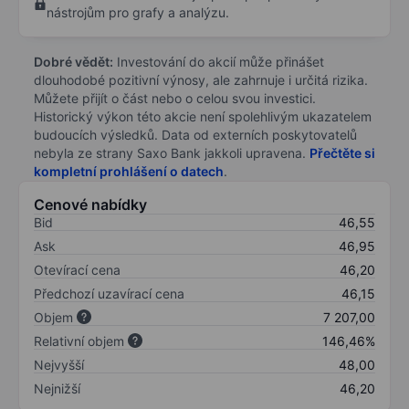
nástrojům pro grafy a analýzu.
Dobré vědět:
Investování do akcií může přinášet
dlouhodobé pozitivní výnosy, ale zahrnuje i určitá rizika.
Můžete přijít o část nebo o celou svou investici.
Historický výkon této akcie není spolehlivým ukazatelem
budoucích výsledků. Data od externích poskytovatelů
nebyla ze strany Saxo Bank jakkoli upravena.
Přečtěte si
kompletní prohlášení o datech
.
Cenové nabídky
Bid
46,55
Ask
46,95
Otevírací cena
46,20
Předchozí uzavírací cena
46,15
Objem
7 207,00
Relativní objem
146,46%
Nejvyšší
48,00
Nejnižší
46,20