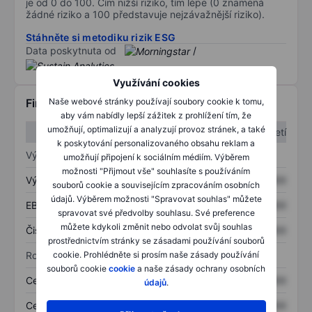
je od 0 do 100. Čím nižší riziko, tím lépe (0 znamená
žádné riziko a 100 představuje nejzávažnější riziko).
Stáhněte si metodiku rizik ESG
Data poskytnuta od
/
Využívání cookies
Finanční informace
Naše webové stránky používají soubory cookie k tomu,
aby vám nabídly lepší zážitek z prohlížení tím, že
umožňují, optimalizují a analyzují provoz stránek, a také
1. čtvrtletí
2. čtvrtletí
k poskytování personalizovaného obsahu reklam a
Výkaz zisku a ztráty
umožňují připojení k sociálním médiím. Výběrem
možnosti "Přijmout vše" souhlasíte s používáním
Výnos
XXXXXXX
XXXXXXX
souborů cookie a souvisejícím zpracováním osobních
údajů. Výběrem možnosti "Spravovat souhlas" můžete
EBITDA
XXXXXXX
XXXXXXX
spravovat své předvolby souhlasu. Své preference
můžete kdykoli změnit nebo odvolat svůj souhlas
Čistý příjem
XXXXXXX
XXXXXXX
prostřednictvím stránky se zásadami používání souborů
Rozvaha
cookie. Prohlédněte si prosím naše zásady používání
souborů cookie
cookie
a naše zásady ochrany osobních
Celková aktiva
XXXXXXX
XXXXXXX
údajů
.
Celkový dluh
XXXXXXX
XXXXXXX