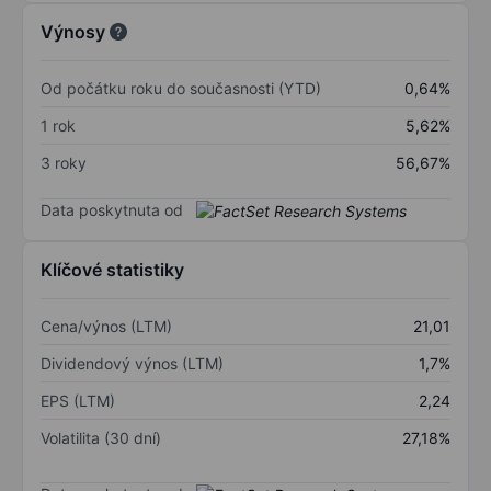
Výnosy
Od počátku roku do současnosti (YTD)
0,64%
1 rok
5,62%
3 roky
56,67%
Data poskytnuta od
Klíčové statistiky
Cena/výnos (LTM)
21,01
Dividendový výnos (LTM)
1,7%
EPS (LTM)
2,24
Volatilita (30 dní)
27,18%