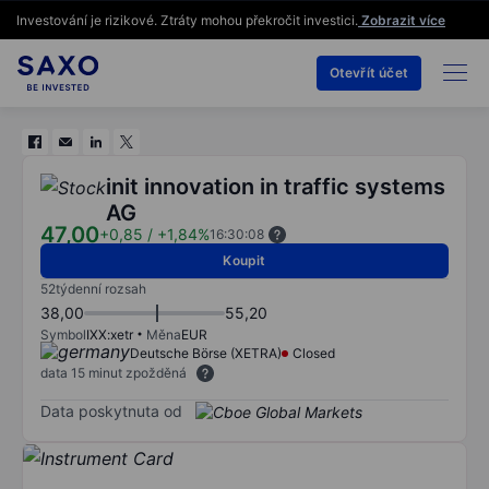
Investování je rizikové. Ztráty mohou překročit investici.
Zobrazit více
Otevřít účet
init innovation in traffic systems
AG
47,00
+0,85
/
+1,84%
16:30:08
Koupit
52týdenní rozsah
38,00
55,20
Symbol
IXX:xetr
Měna
EUR
Deutsche Börse (XETRA)
Closed
data 15 minut zpožděná
Data poskytnuta od