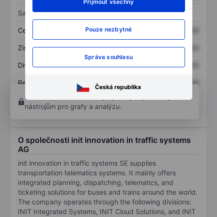
Přijmout všechny
Sazby
Pouze nezbytné
Cena/tržby
XXXXXXX
XXXXXXX
Zisk na akcii
XXXXXXX
XXXXXXX
Správa souhlasu
Dividenda na akcii
XXXXXXX
XXXXXXX
Rentabilita kapitálu
XXXXXXX
XXXXXXX
Česká republika
Otevřete si účet
a získejte přístup k pokročilým
nástrojům pro grafy a analýzu.
O společnosti init innovation in traffic systems
AG
init innovation in traffic systems SE supplies
transportation telematics systems. It mainly offers
integrated planning, dispatching, telematics, and
ticketing solutions for buses and trains around the world.
The company operates through the following divisions:
INIT Integrated Systems, INIT Cloud Solutions, and INIT