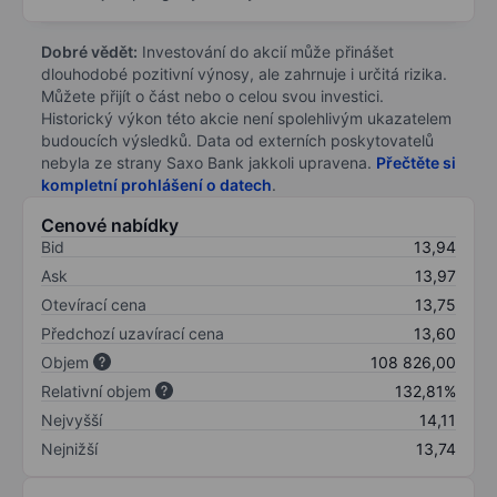
Dobré vědět:
Investování do akcií může přinášet
dlouhodobé pozitivní výnosy, ale zahrnuje i určitá rizika.
Můžete přijít o část nebo o celou svou investici.
Historický výkon této akcie není spolehlivým ukazatelem
budoucích výsledků. Data od externích poskytovatelů
nebyla ze strany Saxo Bank jakkoli upravena.
Přečtěte si
kompletní prohlášení o datech
.
Cenové nabídky
Bid
13,94
Ask
13,97
Otevírací cena
13,75
Předchozí uzavírací cena
13,60
Objem
108 826,00
Relativní objem
132,81%
Nejvyšší
14,11
Nejnižší
13,74