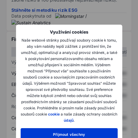
Stáhněte si metodiku rizik ESG
Data poskytnuta od
/
Využívání cookies
Finanční informace
Naše webové stránky používají soubory cookie k tomu,
aby vám nabídly lepší zážitek z prohlížení tím, že
1. čtvrtletí
2. čtvrtletí
umožňují, optimalizují a analyzují provoz stránek, a také
k poskytování personalizovaného obsahu reklam a
Výkaz zisku a ztráty
umožňují připojení k sociálním médiím. Výběrem
možnosti "Přijmout vše" souhlasíte s používáním
Výnos
XXXXXXX
XXXXXXX
souborů cookie a souvisejícím zpracováním osobních
údajů. Výběrem možnosti "Spravovat souhlas" můžete
EBITDA
XXXXXXX
XXXXXXX
spravovat své předvolby souhlasu. Své preference
Čistý příjem
XXXXXXX
XXXXXXX
můžete kdykoli změnit nebo odvolat svůj souhlas
prostřednictvím stránky se zásadami používání souborů
Rozvaha
cookie. Prohlédněte si prosím naše zásady používání
souborů cookie
cookie
a naše zásady ochrany osobních
Celková aktiva
XXXXXXX
XXXXXXX
údajů
.
Celkový dluh
XXXXXXX
XXXXXXX
Přijmout všechny