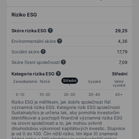
Riziko ESG
Skóre rizika ESG
29,25
Environmentální skóre
4,36
Sociální skóre
17,79
Skóre řízení společnosti
7,09
Kategorie rizika ESG
Střední
Střední
Zanedbatelné
Nízké
Vysoké
Velmi
vysoké
0-10
10-20
20-30
30-40
40+
Riziko ESG je měřítkem, jak dobře společnost řídí
významná rizika ESG. Kategorie rizik ESG společnosti
Sustainalytics je určena tak, aby pomohla investorům
identifikovat a pochopit finančně významná rizika ESG
na úrovni společnosti a to, jak mohou ovlivnit
dlouhodobou výkonnost kapitálových investic. Stupnice
je od 0 do 100. Čím nižší riziko, tím lépe (0 znamená
žádné riziko a 100 představuje nejzávažnější riziko).