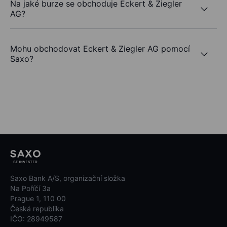
Na jaké burze se obchoduje Eckert & Ziegler
AG?
Mohu obchodovat Eckert & Ziegler AG pomocí
Saxo?
Saxo Bank A/S, organizační složka
Na Poříčí 3a
Prague 1, 110 00
Česká republika
IČO: 28949587