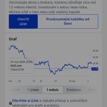
Obchodujte akcie u brokera, kterému důvěřuje více než
1,5 milionu klientů. Investování s sebou nese rizika.
Můžete přijít o část nebo celý vložený kapitál.
Otevřít
Prozkoumejte nabídku od
Saxo
účet
Graf
Chart
15,00
Line chart with 388 data points.
14,50
The chart has 1 X axis displaying categories.
07-srp-2026 15:00
14,00
EUZ:xetr
The chart has 1 Y axis displaying values. Data ranges 
13,60
Close
13,94
13,50
čvc
13
17
21
27
31
srp
7
End of interactive chart.
Intradenní
1 týden
1 měsíc
3 měsíce
6 měsíců
Otevřete si účet
a získejte přístup k pokročilým
nástrojům pro grafy a analýzu.