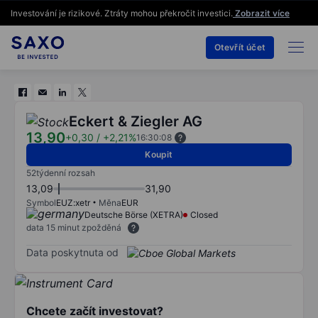
Investování je rizikové. Ztráty mohou překročit investici.
Zobrazit více
Otevřít účet
Eckert & Ziegler AG
13,90
+0,30
/
+2,21%
16:30:08
Koupit
52týdenní rozsah
13,09
31,90
Symbol
EUZ:xetr
Měna
EUR
Deutsche Börse (XETRA)
Closed
data 15 minut zpožděná
Data poskytnuta od
Chcete začít investovat?