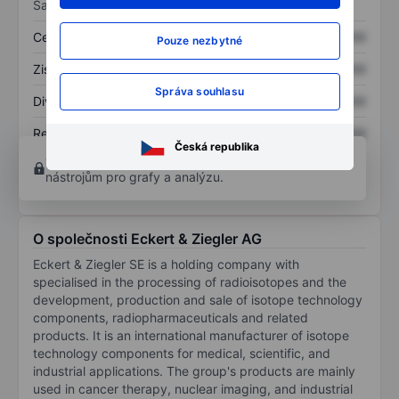
Sazby
Cena/tržby
XXXXXXX
XXXXXXX
Pouze nezbytné
Zisk na akcii
XXXXXXX
XXXXXXX
Správa souhlasu
Dividenda na akcii
XXXXXXX
XXXXXXX
Rentabilita kapitálu
XXXXXXX
XXXXXXX
Česká republika
Otevřete si účet
a získejte přístup k pokročilým
nástrojům pro grafy a analýzu.
O společnosti Eckert & Ziegler AG
Eckert & Ziegler SE is a holding company with
specialised in the processing of radioisotopes and the
development, production and sale of isotope technology
components, radiopharmaceuticals and related
products. It is an international manufacturer of isotope
technology components for medical, scientific, and
industrial applications. The group's products are mainly
used in cancer therapy, nuclear imaging, and industrial