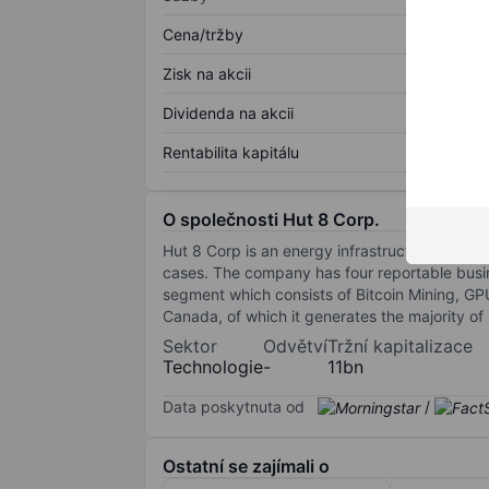
Cena/tržby
Zisk na akcii
Dividenda na akcii
Rentabilita kapitálu
O společnosti Hut 8 Corp.
Hut 8 Corp is an energy infrastructure platfor
cases. The company has four reportable busi
segment which consists of Bitcoin Mining, GP
Canada, of which it generates the majority of
Sektor
Odvětví
Tržní kapitalizace
Technologie
-
11bn
Data poskytnuta od
/
Ostatní se zajímali o