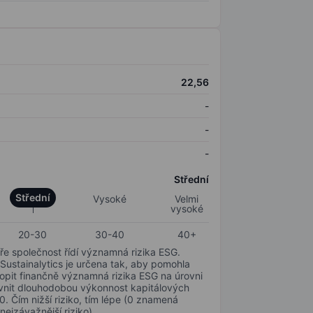
22,56
-
-
-
Střední
Střední
Vysoké
Velmi
vysoké
20-30
30-40
40+
ře společnost řídí významná rizika ESG.
 Sustainalytics je určena tak, aby pomohla
hopit finančně významná rizika ESG na úrovni
livnit dlouhodobou výkonnost kapitálových
0. Čím nižší riziko, tím lépe (0 znamená
nejzávažnější riziko).