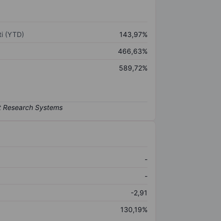
i (YTD)
143,97%
466,63%
589,72%
-
-
-2,91
130,19%