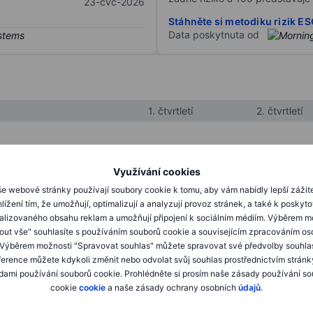
23-čvc-2026
Stáhněte si metodiku rizik E
Data poskytnuta od
1. čtvrtletí
2. čtvrtletí
XXXXXXX
XXXXXXX
Využívání cookies
XXXXXXX
XXXXXXX
e webové stránky používají soubory cookie k tomu, aby vám nabídly lepší zážit
lížení tím, že umožňují, optimalizují a analyzují provoz stránek, a také k poskyt
XXXXXXX
XXXXXXX
alizovaného obsahu reklam a umožňují připojení k sociálním médiím. Výběrem m
mout vše" souhlasíte s používáním souborů cookie a souvisejícím zpracováním os
 Výběrem možnosti "Spravovat souhlas" můžete spravovat své předvolby souhla
XXXXXXX
XXXXXXX
ference můžete kdykoli změnit nebo odvolat svůj souhlas prostřednictvím stránk
ami používání souborů cookie. Prohlédněte si prosím naše zásady používání s
XXXXXXX
XXXXXXX
cookie
cookie
a naše zásady ochrany osobních
údajů
.