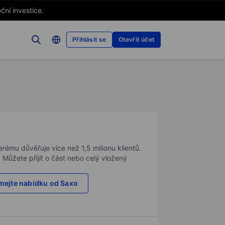
ční investice.
Přihlásit se
Otevřít účet
rému důvěřuje více než 1,5 milionu klientů.
. Můžete přijít o část nebo celý vložený
ejte nabídku od Saxo