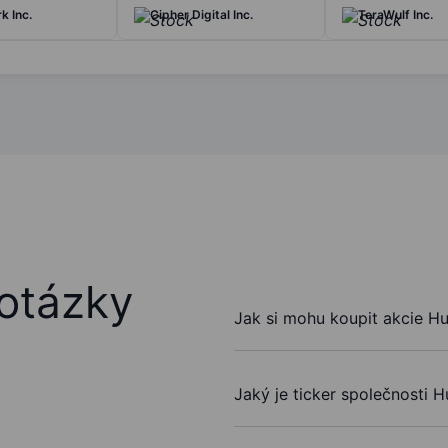
k Inc.
Cipher Digital Inc.
TeraWulf Inc.
otázky
Jak si mohu koupit akcie Hu
Jaký je ticker společnosti H