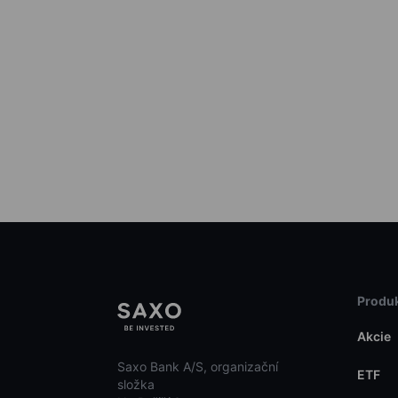
Produk
Akcie
Saxo Bank A/S, organizační
ETF
složka