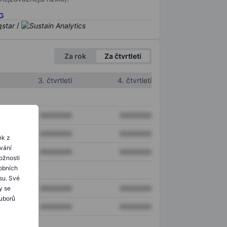
SG
/
Za rok
Za čtvrtletí
3. čtvrtletí
4. čtvrtletí
XXXXXXX
XXXXXXX
XXXXXXX
XXXXXXX
ek z
ování
XXXXXXX
XXXXXXX
ožnosti
obních
su. Své
XXXXXXX
XXXXXXX
y se
ouborů
XXXXXXX
XXXXXXX