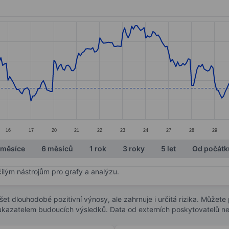
ories.
s. Data ranges from 87.47 to 118.52.
16
17
20
21
22
23
24
27
28
29
 měsíce
6 měsíců
1 rok
3 roky
5 let
Od počátk
čilým nástrojům pro grafy a analýzu.
t dlouhodobé pozitivní výnosy, ale zahrnuje i určitá rizika. Můžete př
 ukazatelem budoucích výsledků. Data od externích poskytovatelů ne