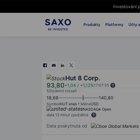
Investování p
Produkty
Platformy
Účty a
Hut 8 Corp.
93,80
+1,04
/
+1,12%
17:07:35
52týdenní rozsah
18,68
140,80
Symbol
HUT:xnas
Měna
USD
NASDAQ
Open
data 15 minut zpožděná
Data poskytnuta od