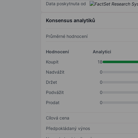
Data poskytnuta od
Konsensus analytiků
Průměrné hodnocení
Hodnocení
Analytici
Koupit
18
Nadvážit
0
Držet
0
Podvážit
0
Prodat
0
Cílová cena
Předpokládaný výnos