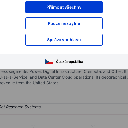
Přijmout všechny
XXXXXXX
XXXXXXX
XXXXXXX
XXXXXXX
Pouze nezbytné
XXXXXXX
XXXXXXX
Otevřete si účet
a získejte přístup k p
Správa souhlasu
XXXXXXX
XXXXXXX
Česká republika
m that integrates power, digital infrastructure, and compute at scale
ness segments: Power, Digital Infrastructure, Compute, and Other. 
U-as-a-Service, and Data Center Cloud operations. Its geographical
 revenue from the United States.