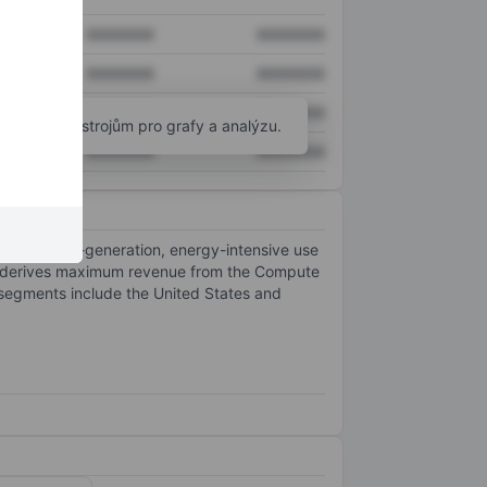
XXXXXXX
XXXXXXX
XXXXXXX
XXXXXXX
XXXXXXX
XXXXXXX
okročilým nástrojům pro grafy a analýzu.
XXXXXXX
XXXXXXX
 to fuel next-generation, energy-intensive use
It derives maximum revenue from the Compute
 segments include the United States and