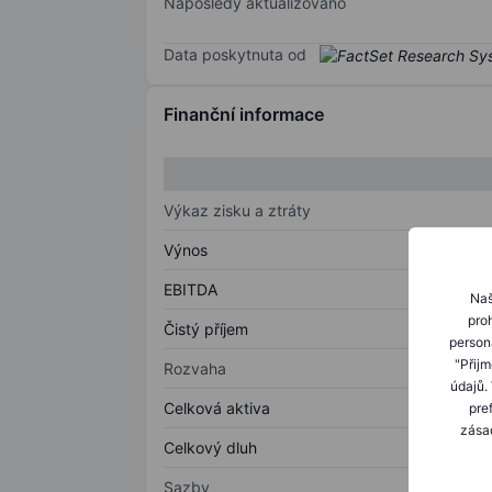
Naposledy aktualizováno
Data poskytnuta od
Finanční informace
Výkaz zisku a ztráty
Výnos
EBITDA
Naš
proh
Čistý příjem
person
"Přij
Rozvaha
údajů.
Celková aktiva
pre
zásad
Celkový dluh
Sazby