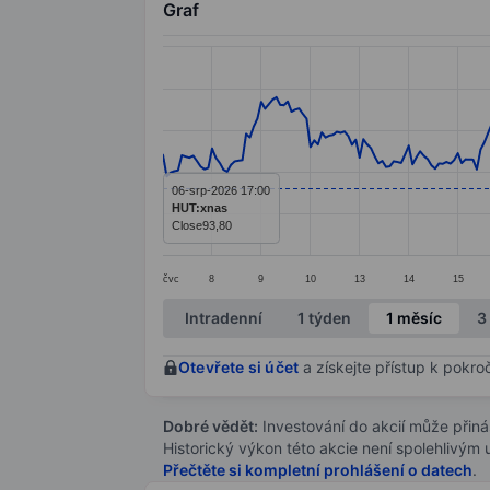
Graf
Chart
Line chart with 294 data points.
The chart has 1 X axis displaying categ
The chart has 1 Y axis displaying value
06-srp-2026 17:00
HUT:xnas
Close
93,80
čvc
8
9
10
13
14
15
End of interactive chart.
Intradenní
1 týden
1 měsíc
3
Otevřete si účet
a získejte přístup k pokro
Dobré vědět:
Investování do akcií může přináše
Historický výkon této akcie není spolehlivým
Přečtěte si kompletní prohlášení o datech
.