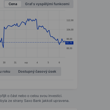
Cena
Graf s vyspělými funkcemi
112,00
104,00
96,00
92,76
88,00
30
31
srp
4
5
6
u roku
Dostupný časový úsek
ijít o část nebo o celou svou investici.
byla ze strany Saxo Bank jakkoli upravena.