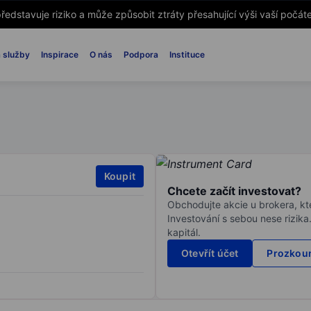
ředstavuje riziko a může způsobit ztráty přesahující výši vaší počáte
 služby
Inspirace
O nás
Podpora
Instituce
Koupit
Chcete začít investovat?
Obchodujte akcie u brokera, kte
Investování s sebou nese rizika
kapitál.
Otevřít účet
Prozkoum