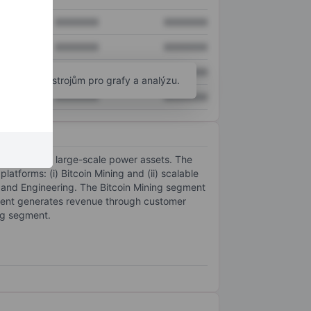
XXXXXXX
XXXXXXX
XXXXXXX
XXXXXXX
XXXXXXX
XXXXXXX
okročilým nástrojům pro grafy a analýzu.
XXXXXXX
XXXXXXX
optimizing its large-scale power assets. The
atforms: (i) Bitcoin Mining and (ii) scalable
 and Engineering. The Bitcoin Mining segment
gment generates revenue through customer
ing segment.