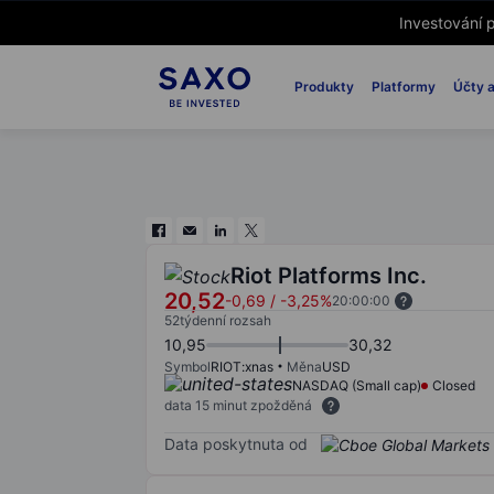
Investování p
Produkty
Platformy
Účty a
Riot Platforms Inc.
20,52
-0,69
/
-3,25%
20:00:00
52týdenní rozsah
10,95
30,32
Symbol
RIOT:xnas
Měna
USD
NASDAQ (Small cap)
Closed
data 15 minut zpožděná
Data poskytnuta od