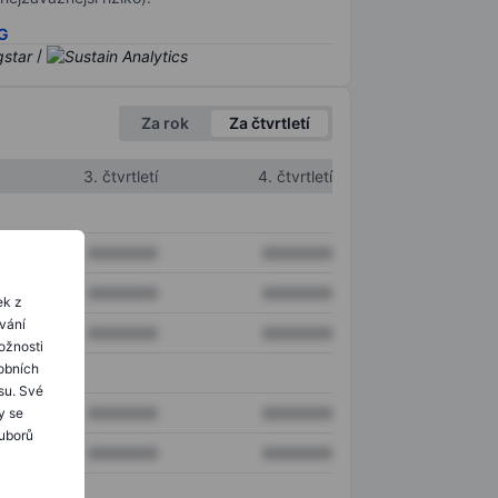
SG
/
Za rok
Za čtvrtletí
3. čtvrtletí
4. čtvrtletí
XXXXXXX
XXXXXXX
XXXXXXX
XXXXXXX
ek z
ování
XXXXXXX
XXXXXXX
ožnosti
obních
su. Své
XXXXXXX
XXXXXXX
y se
ouborů
XXXXXXX
XXXXXXX