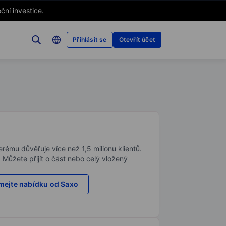
ční investice.
Přihlásit se
Otevřít účet
rému důvěřuje více než 1,5 milionu klientů.
. Můžete přijít o část nebo celý vložený
ejte nabídku od Saxo