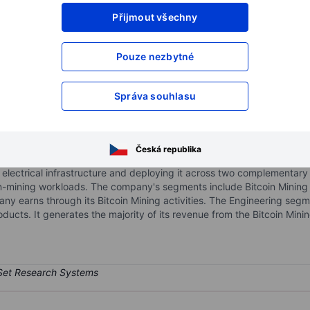
Přijmout všechny
XXXXXXX
XXXXXXX
XXXXXXX
XXXXXXX
Pouze nezbytné
XXXXXXX
XXXXXXX
Otevřete si účet
a získejte přístup k p
Správa souhlasu
XXXXXXX
XXXXXXX
Česká republika
digital infrastructure company principally engaged in developing and 
ectrical infrastructure and deploying it across two complementary pl
on-mining workloads. The company's segments include Bitcoin Mining
ny earns through its Bitcoin Mining activities. The Engineering se
oducts. It generates the majority of its revenue from the Bitcoin Min