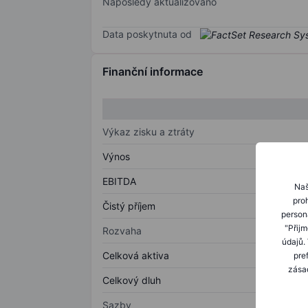
Naposledy aktualizováno
Data poskytnuta od
Finanční informace
Výkaz zisku a ztráty
Výnos
EBITDA
Naš
proh
Čistý příjem
person
"Přij
Rozvaha
údajů.
Celková aktiva
pre
zásad
Celkový dluh
Sazby