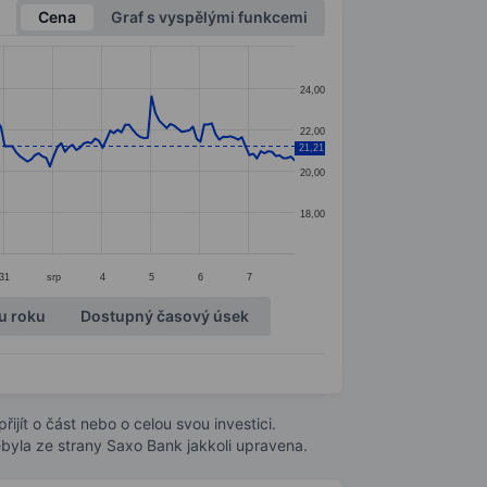
Cena
Graf s vyspělými funkcemi
24,00
22,00
21,21
20,00
18,00
31
srp
4
5
6
7
u roku
Dostupný časový úsek
ijít o část nebo o celou svou investici.
byla ze strany Saxo Bank jakkoli upravena.