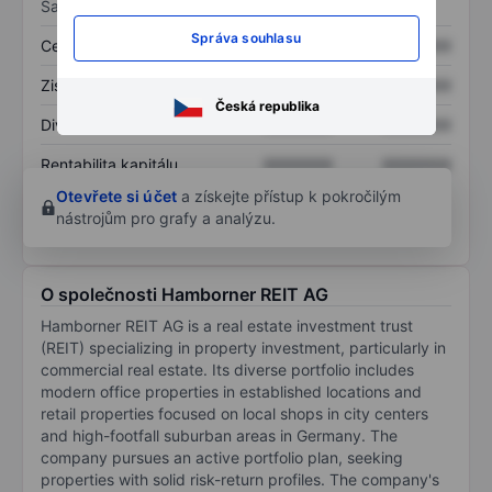
Sazby
Správa souhlasu
Cena/tržby
XXXXXXX
XXXXXXX
Zisk na akcii
XXXXXXX
XXXXXXX
Česká republika
Dividenda na akcii
XXXXXXX
XXXXXXX
Rentabilita kapitálu
XXXXXXX
XXXXXXX
Otevřete si účet
a získejte přístup k pokročilým
nástrojům pro grafy a analýzu.
O společnosti Hamborner REIT AG
Hamborner REIT AG is a real estate investment trust
(REIT) specializing in property investment, particularly in
commercial real estate. Its diverse portfolio includes
modern office properties in established locations and
retail properties focused on local shops in city centers
and high-footfall suburban areas in Germany. The
company pursues an active portfolio plan, seeking
properties with solid risk-return profiles. The company's