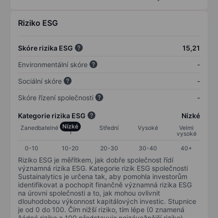
Riziko ESG
Skóre rizika ESG
15,21
Environmentální skóre
-
Sociální skóre
-
Skóre řízení společnosti
-
Kategorie rizika ESG
Nízké
Nízké
Zanedbatelné
Střední
Vysoké
Velmi
vysoké
0-10
10-20
20-30
30-40
40+
Riziko ESG je měřítkem, jak dobře společnost řídí
významná rizika ESG. Kategorie rizik ESG společnosti
Sustainalytics je určena tak, aby pomohla investorům
identifikovat a pochopit finančně významná rizika ESG
na úrovni společnosti a to, jak mohou ovlivnit
dlouhodobou výkonnost kapitálových investic. Stupnice
je od 0 do 100. Čím nižší riziko, tím lépe (0 znamená
žádné riziko a 100 představuje nejzávažnější riziko).