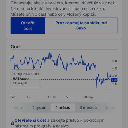
Obchodujte akcie u brokera, kterému důvěřuje více než
1,5 milionu klientů. Investování s sebou nese rizika.
Můžete přijít o část nebo celý vložený kapitál.
Otevřít
Prozkoumejte nabídku od
Saxo
účet
Graf
Chart
4,45
Line chart with 261 data points.
4,40
The chart has 1 X axis displaying categories.
06-srp-2026 15:00
4,35
HABA:xetr
4,33
The chart has 1 Y axis displaying values. Data ranges 
Close
4,36
4,30
čvc
13
17
21
27
31
srp
End of interactive chart.
Intradenní
1 týden
1 měsíc
3 měsíce
6 měsíců
Otevřete si účet
a získejte přístup k pokročilým
nástrojům pro grafy a analýzu.