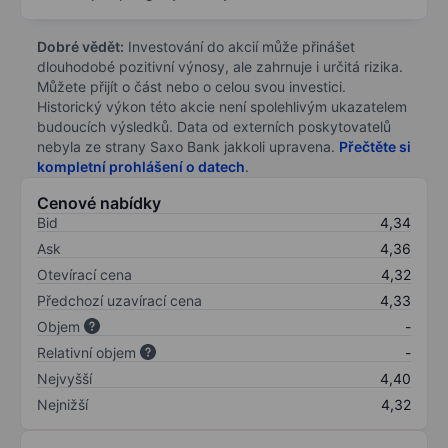
Dobré vědět:
Investování do akcií může přinášet
dlouhodobé pozitivní výnosy, ale zahrnuje i určitá rizika.
Můžete přijít o část nebo o celou svou investici.
Historický výkon této akcie není spolehlivým ukazatelem
budoucích výsledků. Data od externích poskytovatelů
nebyla ze strany Saxo Bank jakkoli upravena.
Přečtěte si
kompletní prohlášení o datech
.
Cenové nabídky
Bid
4,34
Ask
4,36
Otevírací cena
4,32
Předchozí uzavírací cena
4,33
Objem
-
Relativní objem
-
Nejvyšší
4,40
Nejnižší
4,32