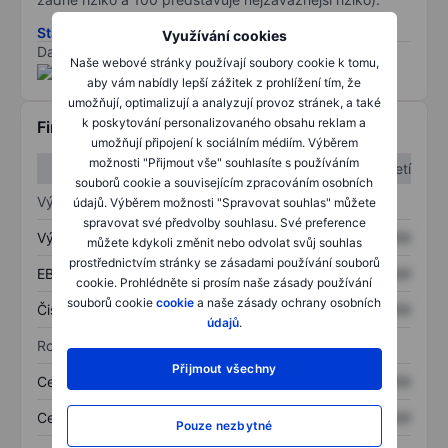
Stáhněte si metodiku rizik ESG
Využívání cookies
Data poskytnuta od
/
Naše webové stránky používají soubory cookie k tomu,
aby vám nabídly lepší zážitek z prohlížení tím, že
umožňují, optimalizují a analyzují provoz stránek, a také
k poskytování personalizovaného obsahu reklam a
Finanční informace
umožňují připojení k sociálním médiím. Výběrem
možnosti "Přijmout vše" souhlasíte s používáním
1. čtvrtletí
2. čtvrtletí
souborů cookie a souvisejícím zpracováním osobních
Výkaz zisku a ztráty
údajů. Výběrem možnosti "Spravovat souhlas" můžete
spravovat své předvolby souhlasu. Své preference
Výnos
XXXXXXX
XXXXXXX
můžete kdykoli změnit nebo odvolat svůj souhlas
prostřednictvím stránky se zásadami používání souborů
EBITDA
XXXXXXX
XXXXXXX
cookie. Prohlédněte si prosím naše zásady používání
souborů cookie
cookie
a naše zásady ochrany osobních
Čistý příjem
XXXXXXX
XXXXXXX
údajů
.
Rozvaha
Přijmout všechny
Celková aktiva
XXXXXXX
XXXXXXX
Celkový dluh
XXXXXXX
XXXXXXX
Pouze nezbytné