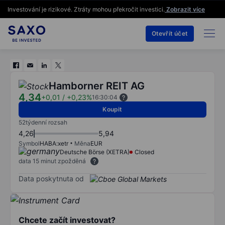
Investování je rizikové. Ztráty mohou překročit investici.
Zobrazit více
Otevřít účet
Hamborner REIT AG
4,34
+0,01
/
+0,23%
16:30:04
Koupit
52týdenní rozsah
4,26
5,94
Symbol
HABA:xetr
Měna
EUR
Deutsche Börse (XETRA)
Closed
data 15 minut zpožděná
Data poskytnuta od
Chcete začít investovat?