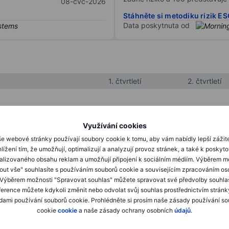
08-čvc-2026
Stáhněte si metodiku rizik E
Data poskytnuta od
1. čtvrtletí
2. čtvrtletí
XXXXXXX
XXXXXXX
Využívání cookies
XXXXXXX
XXXXXXX
e webové stránky používají soubory cookie k tomu, aby vám nabídly lepší zážit
lížení tím, že umožňují, optimalizují a analyzují provoz stránek, a také k poskyt
XXXXXXX
XXXXXXX
alizovaného obsahu reklam a umožňují připojení k sociálním médiím. Výběrem m
mout vše" souhlasíte s používáním souborů cookie a souvisejícím zpracováním os
 Výběrem možnosti "Spravovat souhlas" můžete spravovat své předvolby souhla
XXXXXXX
XXXXXXX
ference můžete kdykoli změnit nebo odvolat svůj souhlas prostřednictvím stránk
ami používání souborů cookie. Prohlédněte si prosím naše zásady používání s
XXXXXXX
XXXXXXX
cookie
cookie
a naše zásady ochrany osobních
údajů
.