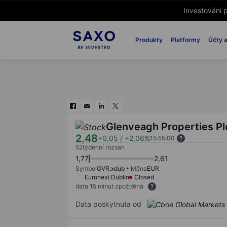
Investování p
Produkty
Platformy
Účty a
Glenveagh Properties Pl
2,48
+0,05
/
+2,06%
15:55:00
52týdenní rozsah
1,77
2,61
Symbol
GVR:xdub
Měna
EUR
Euronext Dublin
Closed
data 15 minut zpožděná
Data poskytnuta od