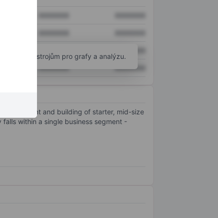
XXXXXXX
XXXXXXX
XXXXXXX
XXXXXXX
XXXXXXX
XXXXXXX
okročilým nástrojům pro grafy a analýzu.
XXXXXXX
XXXXXXX
 development and building of starter, mid-size
falls within a single business segment -