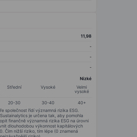
11,98
-
-
-
Nízké
Střední
Vysoké
Velmi
vysoké
20-30
30-40
40+
ře společnost řídí významná rizika ESG.
 Sustainalytics je určena tak, aby pomohla
hopit finančně významná rizika ESG na úrovni
livnit dlouhodobou výkonnost kapitálových
0. Čím nižší riziko, tím lépe (0 znamená
nejzávažnější riziko).