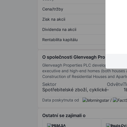
Cena/tržby
Zisk na akcii
Dividenda na akcii
Rentabilita kapitálu
O společnosti Glenveagh Properties Pl
Glenveagh Properties PLC develops single and 
executive and high-end homes (both houses and
Construction of Residential Houses and Apart
Sektor
Odvětví
T
Spotřebitelské zboží, cyklické
-
1
Data poskytnuta od
/
Ostatní se zajímali o
PRiM SA
Raute Oyj