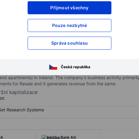
Přijmout všechny
XXXXXXX
XXXXXXX
XXXXXXX
XXXXXXX
Pouze nezbytné
XXXXXXX
XXXXXXX
Otevřete si účet
a získejte přístup k p
Správa souhlasu
XXXXXXX
XXXXXXX
c
Česká republika
multi-family houses and apartments. Its principal activities are the
 apartments) in Ireland. The company's business activity primarily 
ments for Resale and it generates revenue from the same.
ržní kapitalizace
bn
 A
Addiko Bank AG