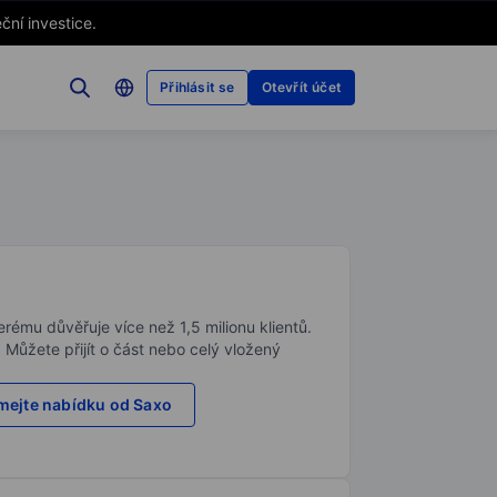
ční investice.
Přihlásit se
Otevřít účet
rému důvěřuje více než 1,5 milionu klientů.
. Můžete přijít o část nebo celý vložený
ejte nabídku od Saxo