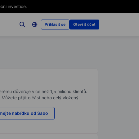
ční investice.
Přihlásit se
Otevřít účet
rému důvěřuje více než 1,5 milionu klientů.
. Můžete přijít o část nebo celý vložený
ejte nabídku od Saxo