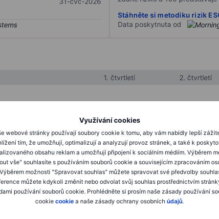
31-čvc-2026
Stáhněte si metodiku rizik E
Data poskytnuta od
1. čtvrtletí
2. čtvrtletí
XXXXXXX
XXXXXXX
Využívání cookies
XXXXXXX
XXXXXXX
e webové stránky používají soubory cookie k tomu, aby vám nabídly lepší zážit
lížení tím, že umožňují, optimalizují a analyzují provoz stránek, a také k poskyt
XXXXXXX
XXXXXXX
alizovaného obsahu reklam a umožňují připojení k sociálním médiím. Výběrem m
mout vše" souhlasíte s používáním souborů cookie a souvisejícím zpracováním os
 Výběrem možnosti "Spravovat souhlas" můžete spravovat své předvolby souhla
XXXXXXX
XXXXXXX
ference můžete kdykoli změnit nebo odvolat svůj souhlas prostřednictvím stránk
ami používání souborů cookie. Prohlédněte si prosím naše zásady používání s
XXXXXXX
XXXXXXX
cookie
cookie
a naše zásady ochrany osobních
údajů
.