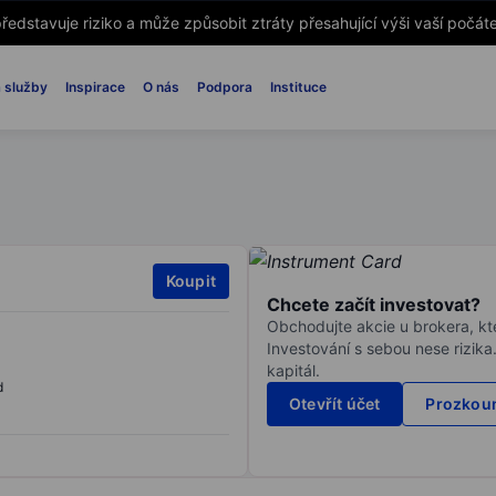
ředstavuje riziko a může způsobit ztráty přesahující výši vaší počáte
 služby
Inspirace
O nás
Podpora
Instituce
Koupit
Chcete začít investovat?
Obchodujte akcie u brokera, kte
Investování s sebou nese rizika
kapitál.
d
Otevřít účet
Prozkoum