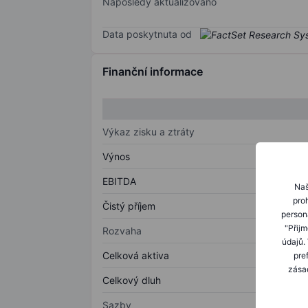
Naposledy aktualizováno
Data poskytnuta od
Finanční informace
Výkaz zisku a ztráty
Výnos
EBITDA
Naš
proh
Čistý příjem
person
"Přij
Rozvaha
údajů.
Celková aktiva
pre
zásad
Celkový dluh
Sazby