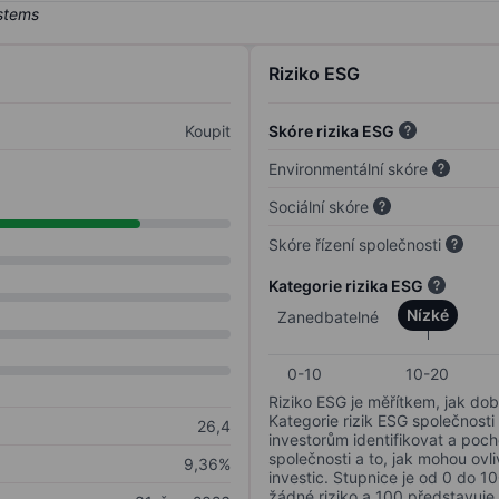
Riziko ESG
Koupit
Skóre rizika ESG
Environmentální skóre
Sociální skóre
Skóre řízení společnosti
Kategorie rizika ESG
Nízké
Zanedbatelné
0-10
10-20
Riziko ESG je měřítkem, jak dob
Kategorie rizik ESG společnosti
26,4
investorům identifikovat a poc
společnosti a to, jak mohou ov
9,36%
investic. Stupnice je od 0 do 10
žádné riziko a 100 představuje 