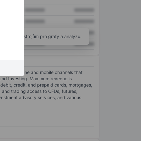
XXXXXXX
XXXXXXX
XXXXXXX
XXXXXXX
XXXXXXX
XXXXXXX
okročilým nástrojům pro grafy a analýzu.
XXXXXXX
XXXXXXX
isors and online and mobile channels that
, and Investing. Maximum revenue is
 debit, credit, and prepaid cards, mortgages,
, and trading access to CFDs, futures,
nvestment advisory services, and various