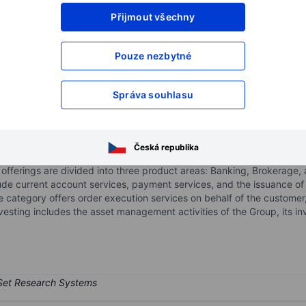
Přijmout všechny
XXXXXXX
XXXXXXX
XXXXXXX
XXXXXXX
Pouze nezbytné
XXXXXXX
XXXXXXX
Otevřete si účet
a získejte přístup k p
Správa souhlasu
XXXXXXX
XXXXXXX
Česká republika
ly, offering its services through a network of personal financial adv
 offerings are divided into three product areas: Banking, Brokerage
ude current account services, payment services, and the issuance of
 category offers order execution services on behalf of the customer
nvesting includes the asset management activities of the Group, its i