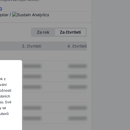
SG
/
Za rok
Za čtvrtletí
3. čtvrtletí
4. čtvrtletí
XXXXXXX
XXXXXXX
XXXXXXX
XXXXXXX
ek z
ování
XXXXXXX
XXXXXXX
ožnosti
obních
su. Své
XXXXXXX
XXXXXXX
y se
ouborů
XXXXXXX
XXXXXXX