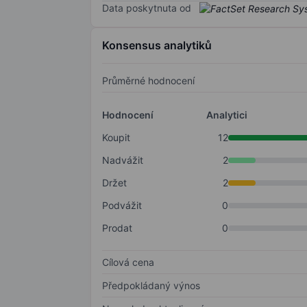
Data poskytnuta od
Konsensus analytiků
Průměrné hodnocení
Hodnocení
Analytici
Koupit
12
Nadvážit
2
Držet
2
Podvážit
0
Prodat
0
Cílová cena
Předpokládaný výnos