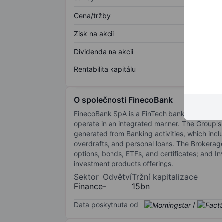
Cena/tržby
Zisk na akcii
Dividenda na akcii
Rentabilita kapitálu
O společnosti FinecoBank
FinecoBank SpA is a FinTech bank based in Ita
operate in an integrated manner. The Group's
generated from Banking activities, which incl
overdrafts, and personal loans. The Brokerage
options, bonds, ETFs, and certificates; and I
investment products offerings.
Sektor
Odvětví
Tržní kapitalizace
Finance
-
15bn
Data poskytnuta od
/