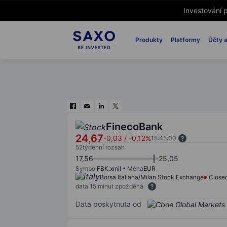
Investování p
Produkty
Platformy
Účty a
FinecoBank
24,67
-0,03
/
-0,12%
15:45:00
52týdenní rozsah
17,56
25,05
Symbol
FBK:xmil
Měna
EUR
Borsa Italiana/Milan Stock Exchange
Close
data 15 minut zpožděná
Data poskytnuta od