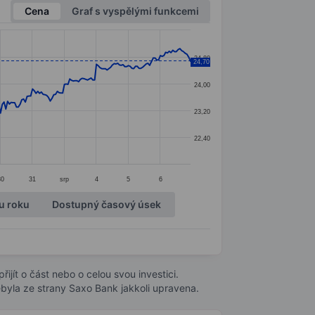
Cena
Graf s vyspělými funkcemi
24,80
24,70
24,00
23,20
22,40
30
31
srp
4
5
6
u roku
Dostupný časový úsek
ijít o část nebo o celou svou investici.
byla ze strany Saxo Bank jakkoli upravena.