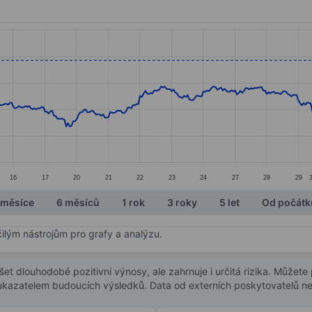
ories.
s. Data ranges from 22.06 to 25.05.
16
17
20
21
22
23
24
27
28
29
 měsíce
6 měsíců
1 rok
3 roky
5 let
Od počátk
čilým nástrojům pro grafy a analýzu.
t dlouhodobé pozitivní výnosy, ale zahrnuje i určitá rizika. Můžete př
 ukazatelem budoucích výsledků. Data od externích poskytovatelů ne