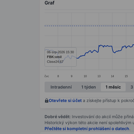
Graf
Chart
Line chart with 404 data points.
The chart has 1 X axis displaying categ
The chart has 1 Y axis displaying value
06-srp-2026 15:30
FBK:xmil
Close
24,67
čvc
8
9
10
13
14
15
End of interactive chart.
Intradenní
1 týden
1 měsíc
3
Otevřete si účet
a získejte přístup k pokro
Dobré vědět:
Investování do akcií může přináše
Historický výkon této akcie není spolehlivým
Přečtěte si kompletní prohlášení o datech
.