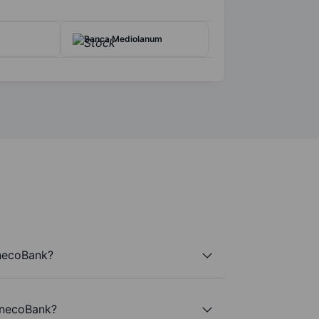
Banca Mediolanum
inecoBank?
FinecoBank?