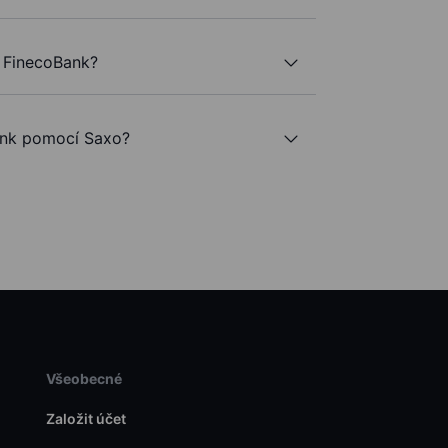
 FinecoBank?
nk pomocí Saxo?
Všeobecné
Založit účet