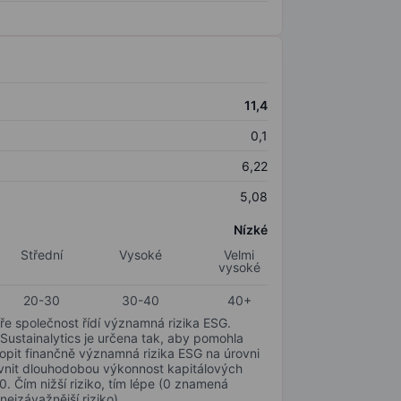
11,4
0,1
6,22
5,08
Nízké
Střední
Vysoké
Velmi
vysoké
20-30
30-40
40+
ře společnost řídí významná rizika ESG.
 Sustainalytics je určena tak, aby pomohla
hopit finančně významná rizika ESG na úrovni
livnit dlouhodobou výkonnost kapitálových
0. Čím nižší riziko, tím lépe (0 znamená
nejzávažnější riziko).