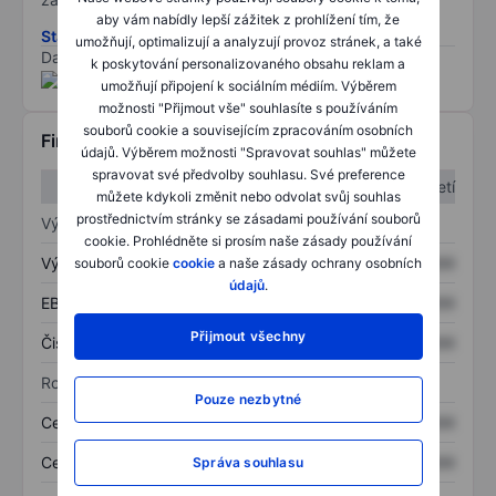
aby vám nabídly lepší zážitek z prohlížení tím, že
Stáhněte si metodiku rizik ESG
umožňují, optimalizují a analyzují provoz stránek, a také
Data poskytnuta od
/
k poskytování personalizovaného obsahu reklam a
umožňují připojení k sociálním médiím. Výběrem
možnosti "Přijmout vše" souhlasíte s používáním
souborů cookie a souvisejícím zpracováním osobních
Finanční informace
údajů. Výběrem možnosti "Spravovat souhlas" můžete
spravovat své předvolby souhlasu. Své preference
1. čtvrtletí
2. čtvrtletí
můžete kdykoli změnit nebo odvolat svůj souhlas
prostřednictvím stránky se zásadami používání souborů
Výkaz zisku a ztráty
cookie. Prohlédněte si prosím naše zásady používání
Výnos
XXXXXXX
XXXXXXX
souborů cookie
cookie
a naše zásady ochrany osobních
údajů
.
EBITDA
XXXXXXX
XXXXXXX
Přijmout všechny
Čistý příjem
XXXXXXX
XXXXXXX
Rozvaha
Pouze nezbytné
Celková aktiva
XXXXXXX
XXXXXXX
Celkový dluh
XXXXXXX
XXXXXXX
Správa souhlasu