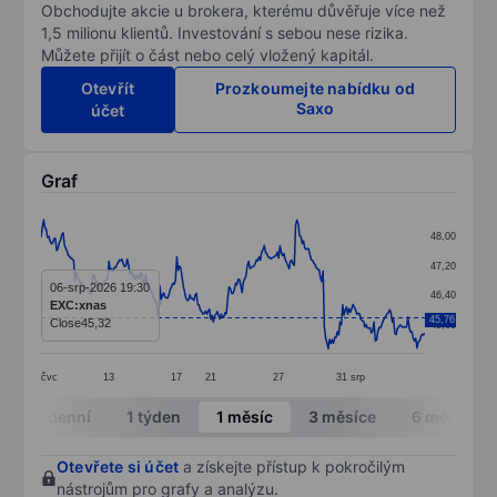
Obchodujte akcie u brokera, kterému důvěřuje více než
1,5 milionu klientů. Investování s sebou nese rizika.
Můžete přijít o část nebo celý vložený kapitál.
Otevřít
Prozkoumejte nabídku od
Saxo
účet
Graf
Chart
48,00
Line chart with 295 data points.
47,20
The chart has 1 X axis displaying categories.
06-srp-2026 19:30
46,40
EXC:xnas
The chart has 1 Y axis displaying values. Data ranges 
45,76
Close
45,32
45,60
čvc
13
17
21
27
31
srp
End of interactive chart.
Intradenní
1 týden
1 měsíc
3 měsíce
6 měsíců
Otevřete si účet
a získejte přístup k pokročilým
nástrojům pro grafy a analýzu.