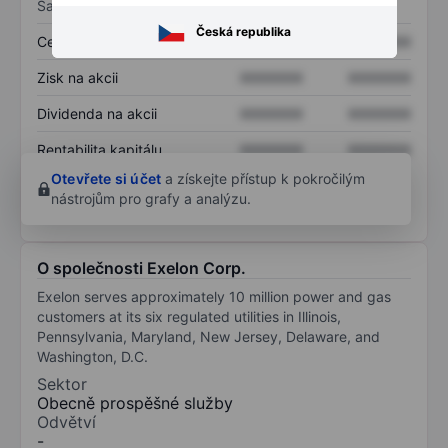
Sazby
Česká republika
Cena/tržby
XXXXXXX
XXXXXXX
Zisk na akcii
XXXXXXX
XXXXXXX
Dividenda na akcii
XXXXXXX
XXXXXXX
Rentabilita kapitálu
XXXXXXX
XXXXXXX
Otevřete si účet
a získejte přístup k pokročilým
nástrojům pro grafy a analýzu.
O společnosti Exelon Corp.
Exelon serves approximately 10 million power and gas
customers at its six regulated utilities in Illinois,
Pennsylvania, Maryland, New Jersey, Delaware, and
Washington, D.C.
Sektor
Obecně prospěšné služby
Odvětví
-