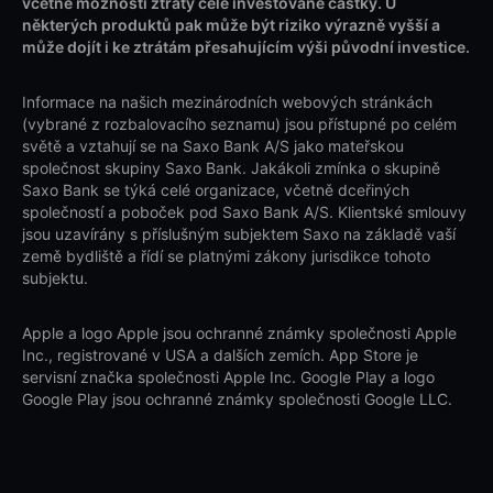
včetně možnosti ztráty celé investované částky. U
některých produktů pak může být riziko výrazně vyšší a
může dojít i ke ztrátám přesahujícím výši původní investice.
Informace na našich mezinárodních webových stránkách
(vybrané z rozbalovacího seznamu) jsou přístupné po celém
světě a vztahují se na Saxo Bank A/S jako mateřskou
společnost skupiny Saxo Bank. Jakákoli zmínka o skupině
Saxo Bank se týká celé organizace, včetně dceřiných
společností a poboček pod Saxo Bank A/S. Klientské smlouvy
jsou uzavírány s příslušným subjektem Saxo na základě vaší
země bydliště a řídí se platnými zákony jurisdikce tohoto
subjektu.
Apple a logo Apple jsou ochranné známky společnosti Apple
Inc., registrované v USA a dalších zemích. App Store je
servisní značka společnosti Apple Inc. Google Play a logo
Google Play jsou ochranné známky společnosti Google LLC.