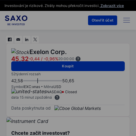
Investování je rizikové. Ztráty mohou překročit investici.
Zobrazit více
Otevřít účet
Exelon Corp.
45,32
-0,44
/
-0,96%
20:00:00
Koupit
52týdenní rozsah
42,58
50,65
Symbol
EXC:xnas
Měna
USD
NASDAQ
Closed
data 15 minut zpožděná
Data poskytnuta od
Chcete začít investovat?