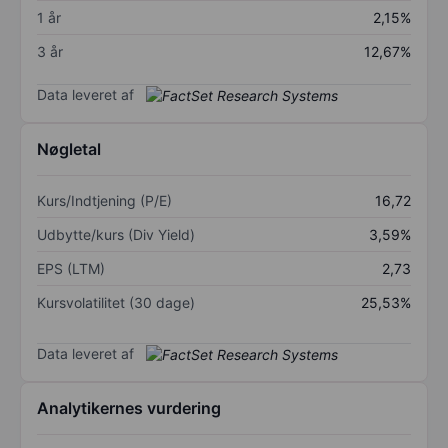
1 år
2,15%
3 år
12,67%
Data leveret af
Nøgletal
Kurs/Indtjening (P/E)
16,72
Udbytte/kurs (Div Yield)
3,59%
EPS (LTM)
2,73
Kursvolatilitet (30 dage)
25,53%
Data leveret af
Analytikernes vurdering