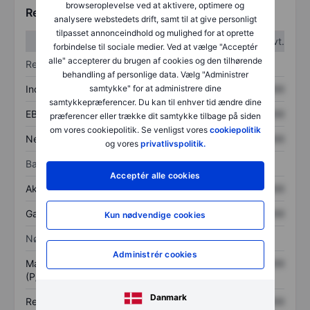
browseroplevelse ved at aktivere, optimere og
Regnskabstal
analysere webstedets drift, samt til at give personligt
tilpasset annonceindhold og mulighed for at oprette
1. kvt.
2. kvt.
forbindelse til sociale medier. Ved at vælge "Acceptér
alle" accepterer du brugen af cookies og den tilhørende
Resultatopgørelse
behandling af personlige data. Vælg "Administrer
Indtægter
XXXXXXX
XXXXXXX
samtykke" for at administrere dine
samtykkepræferencer. Du kan til enhver tid ændre dine
EBITDA
XXXXXXX
XXXXXXX
præferencer eller trække dit samtykke tilbage på siden
om vores cookiepolitik. Se venligst vores
cookiepolitik
Nettoresultat
XXXXXXX
XXXXXXX
og vores
privatlivspolitik.
Balance
Acceptér alle cookies
Aktiver i alt
XXXXXXX
XXXXXXX
Gæld
XXXXXXX
XXXXXXX
Kun nødvendige cookies
Nøgletal
Administrér cookies
Markedsværdi/omsætning
XXXXXXX
XXXXXXX
(P/S)
Danmark
Resultat pr. aktie (EPS)
XXXXXXX
XXXXXXX