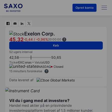
Opret konto
Exelon Corp.
45,32
-0,44
/
-0,96%
20:00:00
Køb
52 ugers interval
42,58
50,65
Ticker
EXC:xnas
Valuta
USD
NASDAQ
Closed
15 minutters forsinkelse
Data leveret af
Vil du i gang med at investere?
Handel med aktier på en prisvindende
investeringsplatform betroet af 1,5 millioner kunder.