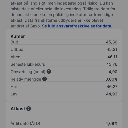
afkast på lang sigt, men indebærer også risiko. Du kan
miste dele af eller hele din investering. Tidligere data for
denne aktie er ikke en pålidelig indikator for fremtidige
afkast. Data fra eksterne udbydere er ikke blevet
ændret af
Saxo
.
Se fuld ansvarsfraskrivelse for data
.
Kurser
Bud
45,30
Udbud
45,31
Åben
46,11
Seneste lukkekurs
45,76
Omsætning (antal)
4,00
Relativ mængde
0,00%
Høj
46,27
Lav
44,93
Afkast
År til dato (ÅTD)
4,68%