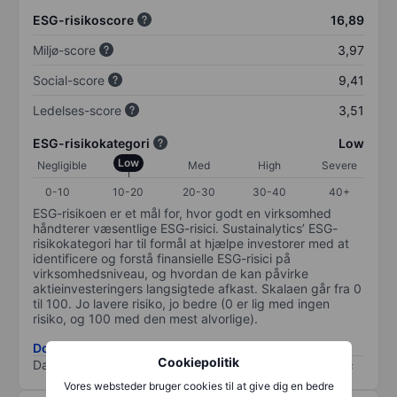
ESG-risikoscore
16,89
Miljø-score
3,97
Social-score
9,41
Ledelses-score
3,51
ESG-risikokategori
Low
Low
Negligible
Med
High
Severe
0-10
10-20
20-30
30-40
40+
ESG-risikoen er et mål for, hvor godt en virksomhed
håndterer væsentlige ESG-risici. Sustainalytics’ ESG-
risikokategori har til formål at hjælpe investorer med at
identificere og forstå finansielle ESG-risici på
virksomhedsniveau, og hvordan de kan påvirke
aktieinvesteringers langsigtede afkast. Skalaen går fra 0
til 100. Jo lavere risiko, jo bedre (0 er lig med ingen
risiko, og 100 med den mest alvorlige).
Download ESG-risikometode
Cookiepolitik
Data provided by
/
Vores websteder bruger cookies til at give dig en bedre