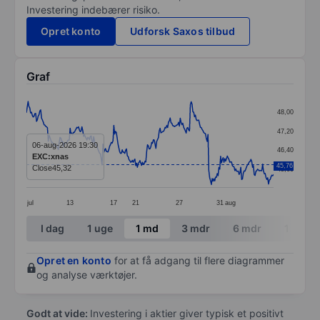
Investering indebærer risiko.
Opret konto
Udforsk Saxos tilbud
Graf
Chart
48,00
Line chart with 295 data points.
47,20
The chart has 1 X axis displaying categories.
06-aug-2026 19:30
46,40
EXC:xnas
The chart has 1 Y axis displaying values. Data ranges 
45,76
Close
45,32
45,60
jul
13
17
21
27
31
aug
End of interactive chart.
I dag
1 uge
1 md
3 mdr
6 mdr
1 år
Opret en konto
for at få adgang til flere diagrammer
og analyse værktøjer.
Godt at vide:
Investering i aktier giver typisk et positivt