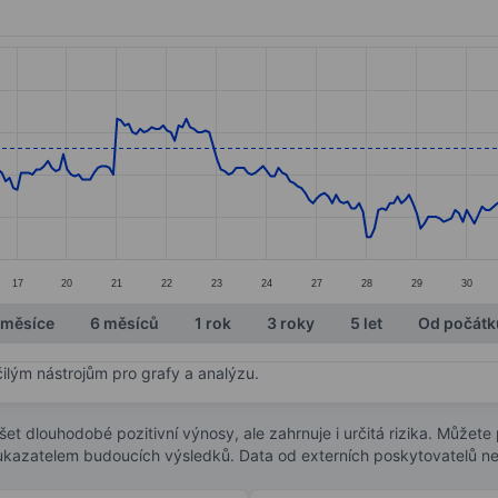
ories.
s. Data ranges from 4.13 to 5.08.
17
20
21
22
23
24
27
28
29
30
 měsíce
6 měsíců
1 rok
3 roky
5 let
Od počátk
čilým nástrojům pro grafy a analýzu.
t dlouhodobé pozitivní výnosy, ale zahrnuje i určitá rizika. Můžete př
 ukazatelem budoucích výsledků. Data od externích poskytovatelů ne