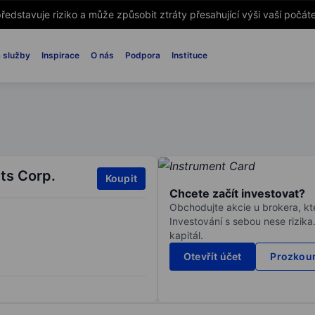
ředstavuje riziko a může způsobit ztráty přesahující výši vaší počáte
 služby
Inspirace
O nás
Podpora
Instituce
ts Corp.
Koupit
Chcete začít investovat?
Obchodujte akcie u brokera, kte
Investování s sebou nese rizika
kapitál.
Otevřít účet
Prozkoum