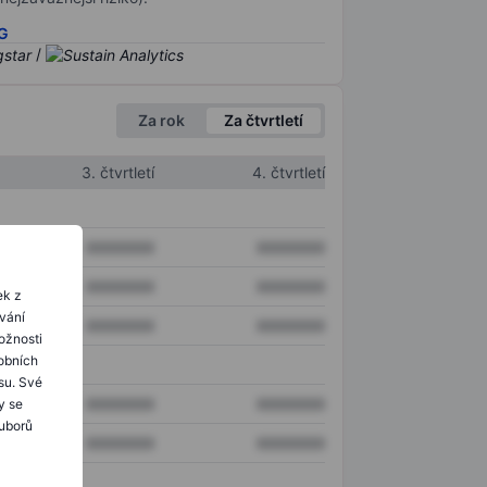
SG
/
Za rok
Za čtvrtletí
3. čtvrtletí
4. čtvrtletí
XXXXXXX
XXXXXXX
XXXXXXX
XXXXXXX
ek z
ování
XXXXXXX
XXXXXXX
ožnosti
obních
su. Své
XXXXXXX
XXXXXXX
y se
ouborů
XXXXXXX
XXXXXXX