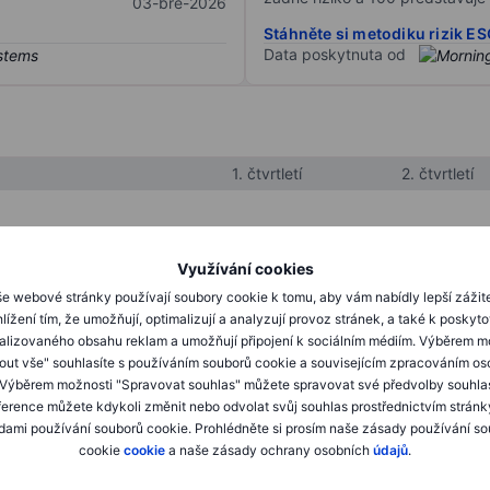
03-bře-2026
Stáhněte si metodiku rizik E
Data poskytnuta od
1. čtvrtletí
2. čtvrtletí
XXXXXXX
XXXXXXX
Využívání cookies
XXXXXXX
XXXXXXX
e webové stránky používají soubory cookie k tomu, aby vám nabídly lepší zážit
lížení tím, že umožňují, optimalizují a analyzují provoz stránek, a také k poskyt
XXXXXXX
XXXXXXX
alizovaného obsahu reklam a umožňují připojení k sociálním médiím. Výběrem m
mout vše" souhlasíte s používáním souborů cookie a souvisejícím zpracováním os
 Výběrem možnosti "Spravovat souhlas" můžete spravovat své předvolby souhla
XXXXXXX
XXXXXXX
ference můžete kdykoli změnit nebo odvolat svůj souhlas prostřednictvím stránk
ami používání souborů cookie. Prohlédněte si prosím naše zásady používání s
XXXXXXX
XXXXXXX
cookie
cookie
a naše zásady ochrany osobních
údajů
.