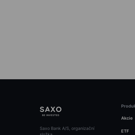
Produk
Akcie
Saxo Bank A/S, organizační
ETF
složka