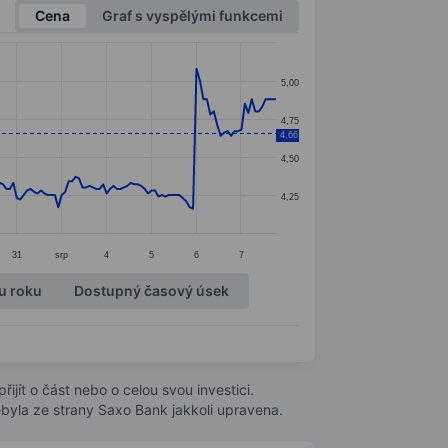
Cena
Graf s vyspělými funkcemi
5,00
4,75
4,66
4,50
4,25
31
srp
4
5
6
7
u roku
Dostupný časový úsek
ijít o část nebo o celou svou investici.
byla ze strany Saxo Bank jakkoli upravena.