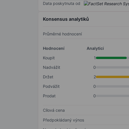
Data poskytnuta od
Konsensus analytiků
Průměrné hodnocení
Hodnocení
Analytici
Koupit
1
Nadvážit
0
Držet
2
Podvážit
0
Prodat
0
Cílová cena
Předpokládaný výnos