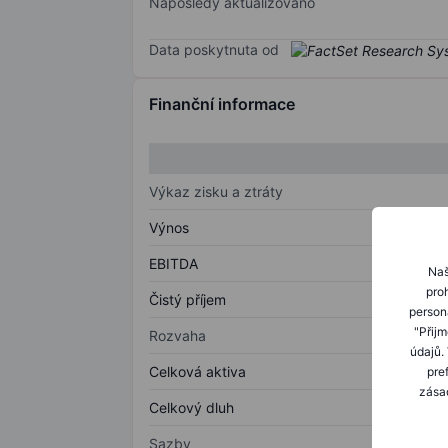
Naposledy aktualizováno
Data poskytnuta od
Finanční informace
Výkaz zisku a ztráty
Výnos
EBITDA
Naš
proh
Čistý příjem
person
"Přij
Rozvaha
údajů.
Celková aktiva
pre
zásad
Celkový dluh
Sazby