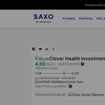
Investování p
Produkty
Platformy
Účty a
Clover Health Investmen
4,88
+0,22
/
+4,61%
18:48:16
52týdenní rozsah
1,58
5,59
Symbol
CLOV:xnas
Měna
USD
NASDAQ
Open
data 15 minut zpožděná
Data poskytnuta od