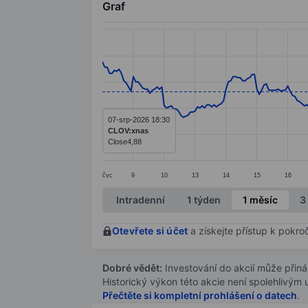
Graf
Chart
Line chart with 297 data points.
The chart has 1 X axis displaying categ
The chart has 1 Y axis displaying value
07-srp-2026 18:30
CLOV:xnas
Close
4,88
čvc
9
10
13
14
15
16
End of interactive chart.
Intradenní
1 týden
1 měsíc
3
Otevřete si účet
a získejte přístup k pokro
Dobré vědět:
Investování do akcií může přináše
Historický výkon této akcie není spolehlivým
Přečtěte si kompletní prohlášení o datech
.