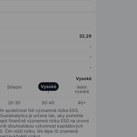
32,29
-
-
-
Vysoké
Vysoké
Střední
Velmi
vysoké
20-30
30-40
40+
ře společnost řídí významná rizika ESG.
 Sustainalytics je určena tak, aby pomohla
hopit finančně významná rizika ESG na úrovni
livnit dlouhodobou výkonnost kapitálových
0. Čím nižší riziko, tím lépe (0 znamená
nejzávažnější riziko).