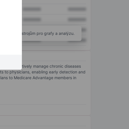
XXXXXXX
XXXXXXX
XXXXXXX
XXXXXXX
XXXXXXX
XXXXXXX
okročilým nástrojům pro grafy a analýzu.
XXXXXXX
XXXXXXX
ans to proactively manage chronic diseases
ts to physicians, enabling early detection and
 plans to Medicare Advantage members in