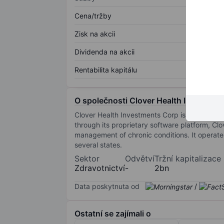
Cena/tržby
Zisk na akcii
Dividenda na akcii
Rentabilita kapitálu
O společnosti Clover Health Investmen
Clover Health Investments Corp is a healthc
through its proprietary software platform, Clo
management of chronic conditions. It operat
several states.
Sektor
Odvětví
Tržní kapitalizace
Zdravotnictví
-
2bn
Data poskytnuta od
/
Ostatní se zajímali o