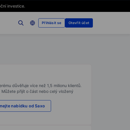
ční investice.
Přihlásit se
Otevřít účet
rému důvěřuje více než 1,5 milionu klientů.
. Můžete přijít o část nebo celý vložený
ejte nabídku od Saxo