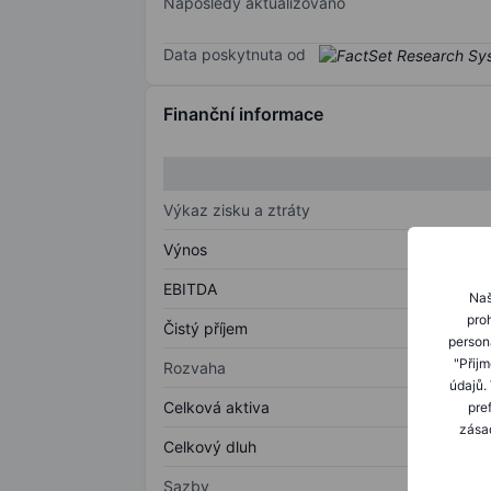
Naposledy aktualizováno
Data poskytnuta od
Finanční informace
Výkaz zisku a ztráty
Výnos
EBITDA
Naš
proh
Čistý příjem
person
"Přij
Rozvaha
údajů.
Celková aktiva
pre
zásad
Celkový dluh
Sazby