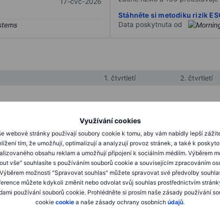
17-čvc-2026
Stáhněte si metodiku rizik E
Data poskytnuta od
1. čtvrtletí
2. čtvrtletí
XXXXXXX
XXXXXXX
Využívání cookies
XXXXXXX
XXXXXXX
e webové stránky používají soubory cookie k tomu, aby vám nabídly lepší zážit
lížení tím, že umožňují, optimalizují a analyzují provoz stránek, a také k poskyt
XXXXXXX
XXXXXXX
alizovaného obsahu reklam a umožňují připojení k sociálním médiím. Výběrem m
mout vše" souhlasíte s používáním souborů cookie a souvisejícím zpracováním os
 Výběrem možnosti "Spravovat souhlas" můžete spravovat své předvolby souhla
XXXXXXX
XXXXXXX
ference můžete kdykoli změnit nebo odvolat svůj souhlas prostřednictvím stránk
ami používání souborů cookie. Prohlédněte si prosím naše zásady používání s
XXXXXXX
XXXXXXX
cookie
cookie
a naše zásady ochrany osobních
údajů
.