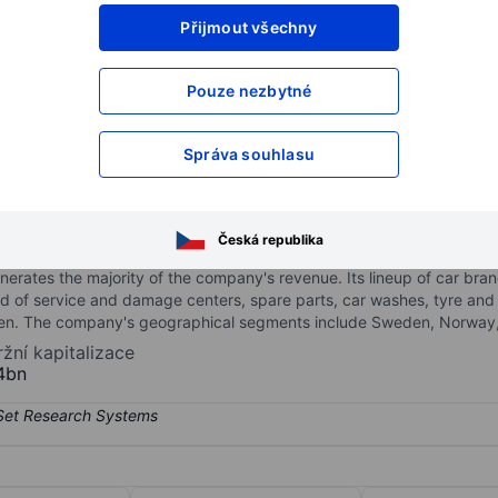
Přijmout všechny
XXXXXXX
XXXXXXX
XXXXXXX
XXXXXXX
Pouze nezbytné
XXXXXXX
XXXXXXX
Otevřete si účet
a získejte přístup k p
Správa souhlasu
XXXXXXX
XXXXXXX
Česká republika
. The company is split into three business segments: Service, Car, a
nerates the majority of the company's revenue. Its lineup of car br
of service and damage centers, spare parts, car washes, tyre and g
eden. The company's geographical segments include Sweden, Norwa
ržní kapitalizace
4bn