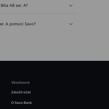
ilia AB ser. A?
er. A pomocí Saxo?
Všeobecné
Založit účet
O Saxo Bank