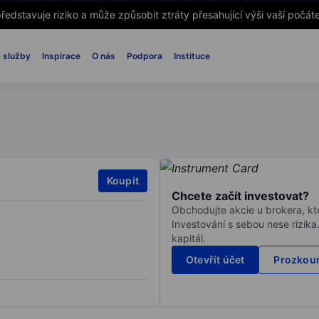
ředstavuje riziko a může způsobit ztráty přesahující výši vaší počáte
 služby
Inspirace
O nás
Podpora
Instituce
Koupit
Chcete začít investovat?
Obchodujte akcie u brokera, kte
Investování s sebou nese rizika
kapitál.
Otevřít účet
Prozkoum