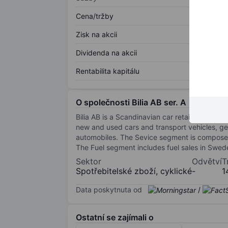
Cena/tržby
Zisk na akcii
Dividenda na akcii
Rentabilita kapitálu
O společnosti Bilia AB ser. A
Bilia AB is a Scandinavian car retail company
new and used cars and transport vehicles, ge
automobiles. The Sevice segment is composed 
The Fuel segment includes fuel sales in Sw
Sektor
Odvětví
T
Spotřebitelské zboží, cyklické
-
1
Data poskytnuta od
/
Ostatní se zajímali o