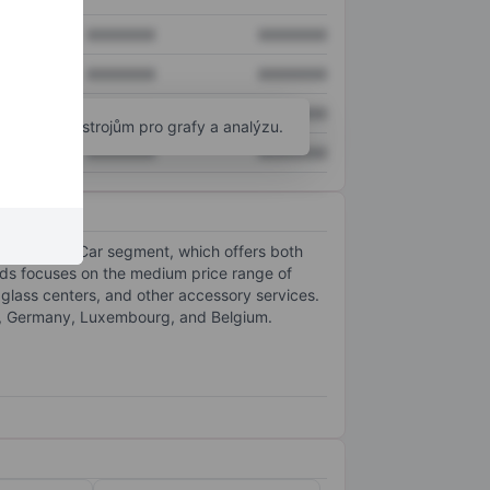
XXXXXXX
XXXXXXX
XXXXXXX
XXXXXXX
XXXXXXX
XXXXXXX
okročilým nástrojům pro grafy a analýzu.
XXXXXXX
XXXXXXX
nd Fuel. The Car segment, which offers both
ands focuses on the medium price range of
lass centers, and other accessory services.
y, Germany, Luxembourg, and Belgium.