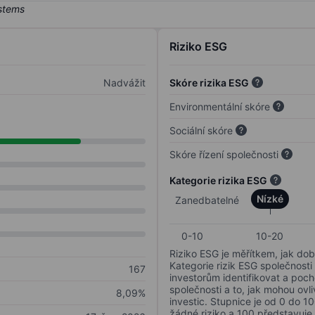
Riziko ESG
Nadvážit
Skóre rizika ESG
Environmentální skóre
Sociální skóre
Skóre řízení společnosti
Kategorie rizika ESG
Nízké
Zanedbatelné
0-10
10-20
Riziko ESG je měřítkem, jak dob
Kategorie rizik ESG společnosti
167
investorům identifikovat a poc
společnosti a to, jak mohou ov
8,09%
investic. Stupnice je od 0 do 10
žádné riziko a 100 představuje 