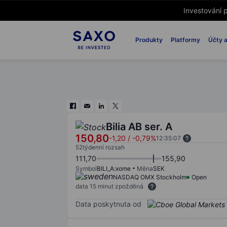
Investování p
Produkty
Platformy
Účty a
Bilia AB ser. A
150,80
-1,20
/
-0,79%
12:35:07
52týdenní rozsah
111,70
155,90
Symbol
BILI_A:xome
Měna
SEK
NASDAQ OMX Stockholm
Open
data 15 minut zpožděná
Data poskytnuta od