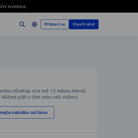
ční investice.
Přihlásit se
Otevřít účet
rému důvěřuje více než 1,5 milionu klientů.
. Můžete přijít o část nebo celý vložený
ejte nabídku od Saxo