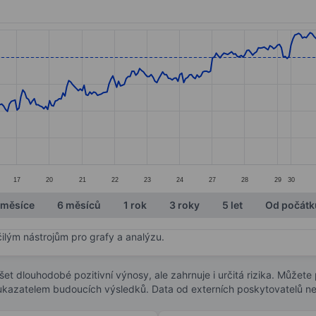
ories.
s. Data ranges from 139.1 to 155.65.
17
20
21
22
23
24
27
28
29
30
 měsíce
6 měsíců
1 rok
3 roky
5 let
Od počátk
čilým nástrojům pro grafy a analýzu.
t dlouhodobé pozitivní výnosy, ale zahrnuje i určitá rizika. Můžete př
 ukazatelem budoucích výsledků. Data od externích poskytovatelů ne