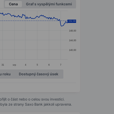
Cena
Graf s vyspělými funkcemi
152,00
152,00
148,00
144,00
140,00
31
srp
4
5
6
7
u roku
Dostupný časový úsek
ijít o část nebo o celou svou investici.
byla ze strany Saxo Bank jakkoli upravena.