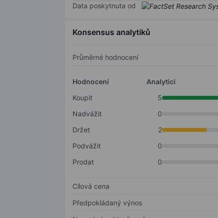
Data poskytnuta od
Konsensus analytiků
Průměrné hodnocení
Hodnocení
Analytici
Koupit
5
Nadvážit
0
Držet
2
Podvážit
0
Prodat
0
Cílová cena
Předpokládaný výnos