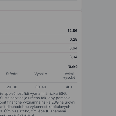
12,86
0,28
8,64
3,94
Nízké
Střední
Vysoké
Velmi
vysoké
20-30
30-40
40+
ře společnost řídí významná rizika ESG.
 Sustainalytics je určena tak, aby pomohla
hopit finančně významná rizika ESG na úrovni
livnit dlouhodobou výkonnost kapitálových
0. Čím nižší riziko, tím lépe (0 znamená
nejzávažnější riziko).