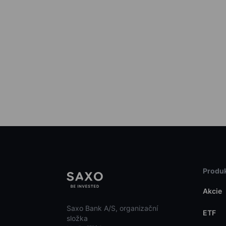
Produk
Akcie
Saxo Bank A/S, organizační
ETF
složka