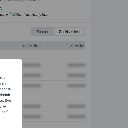
SG
/
Za rok
Za čtvrtletí
3. čtvrtletí
4. čtvrtletí
XXXXXXX
XXXXXXX
XXXXXXX
XXXXXXX
ek z
ování
XXXXXXX
XXXXXXX
ožnosti
obních
su. Své
XXXXXXX
XXXXXXX
y se
ouborů
XXXXXXX
XXXXXXX