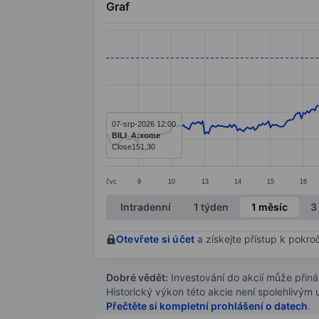
Graf
Chart
Line chart with 374 data points.
The chart has 1 X axis displaying categ
The chart has 1 Y axis displaying value
07-srp-2026 12:00
BILI_A:xome
Close
151,30
čvc
9
10
13
14
15
16
End of interactive chart.
Intradenní
1 týden
1 měsíc
3
Otevřete si účet
a získejte přístup k pokro
Dobré vědět:
Investování do akcií může přináše
Historický výkon této akcie není spolehlivým
Přečtěte si kompletní prohlášení o datech
.