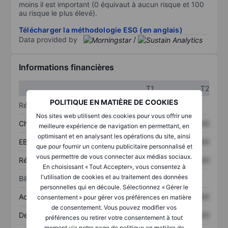
moins il est important (0 équivaut à aucun risque et 100
au risque le plus élevé).
Télécharger la méthodologie ESG (en anglais)
Data provided by
/
Informations financières
T1
T2
POLITIQUE EN MATIÈRE DE COOKIES
Résultats
Nos sites web utilisent des cookies pour vous offrir une
Chiffre d’affaires
XXXXXXX
XXXXXXX
meilleure expérience de navigation en permettant, en
optimisant et en analysant les opérations du site, ainsi
EBITDA
XXXXXXX
XXXXXXX
que pour fournir un contenu publicitaire personnalisé et
vous permettre de vous connecter aux médias sociaux.
Résultat net
XXXXXXX
XXXXXXX
En choisissant « Tout Accepter», vous consentez à
l'utilisation de cookies et au traitement des données
Bilan
personnelles qui en découle. Sélectionnez « Gérer le
Actifs totaux
XXXXXXX
XXXXXXX
consentement » pour gérer vos préférences en matière
de consentement. Vous pouvez modifier vos
Dette totale
XXXXXXX
XXXXXXX
préférences ou retirer votre consentement à tout
moment via notre page de politique en matière de