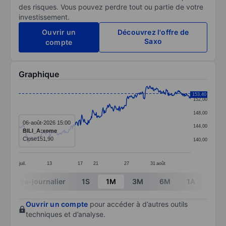
des risques. Vous pouvez perdre tout ou partie de votre
investissement.
Ouvrir un
Découvrez l'offre de
Saxo
compte
Graphique
Chart
153,40
152,00
Line chart with 380 data points.
148,00
The chart has 1 X axis displaying categories.
06-août-2026 15:00
144,00
BILI_A:xome
The chart has 1 Y axis displaying values. Data ranges 
Close
151,90
140,00
juil.
13
17
21
27
31
août
End of interactive chart.
Intra-journalier
1S
1M
3M
6M
1A
3A
Ouvrir un compte
pour accéder à d’autres outils
techniques et d’analyse.