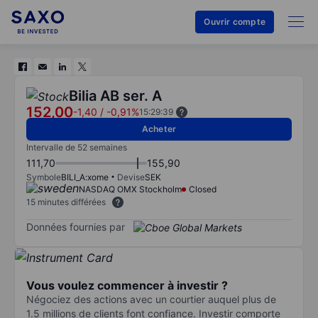
Ouvrir compte
Bilia AB ser. A
152,00
-1,40
/
-0,91%
15:29:39
Acheter
Intervalle de 52 semaines
111,70
155,90
Symbole
BILI_A:xome
Devise
SEK
NASDAQ OMX Stockholm
Closed
15 minutes différées
Données fournies par
Vous voulez commencer à investir ?
Négociez des actions avec un courtier auquel plus de
1.5 millions de clients font confiance. Investir comporte