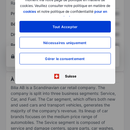
Ratios
cookies. Veuillez consulter notre politique en matière de
cookies
et notre politique de confidentialité
pour en
Prix / ventes
XXXXXXX
XXXXXXX
savoir plus
.
Bénéfice par action
XXXXXXX
XXXXXXX
Tout Accepter
Dividende par action
XXXXXXX
XXXXXXX
Nécessaires uniquement
Rendement des
XXXXXXX
XXXXXXX
capitaux propres
Ouvrir un compte
pour accéder à d’autres outils
Gérer le consentement
techniques et d’analyse.
Suisse
À propos Bilia AB ser. A
Bilia AB is a Scandinavian car retail company. The
company is split into three business segments: Service,
Car, and Fuel. The Car segment, which offers both new
and used cars and transport vehicles, generates the
majority of the company's revenue. Its lineup of car
brands focuses on the medium price range of
automobiles. The Sevice segment is composed of
service and damage centers, spare parts, car washes,