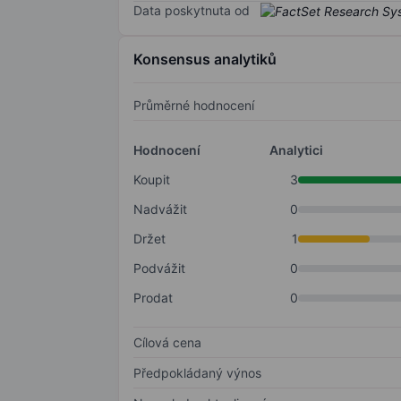
Data poskytnuta od
Konsensus analytiků
Průměrné hodnocení
Hodnocení
Analytici
Koupit
3
Nadvážit
0
Držet
1
Podvážit
0
Prodat
0
Cílová cena
Předpokládaný výnos