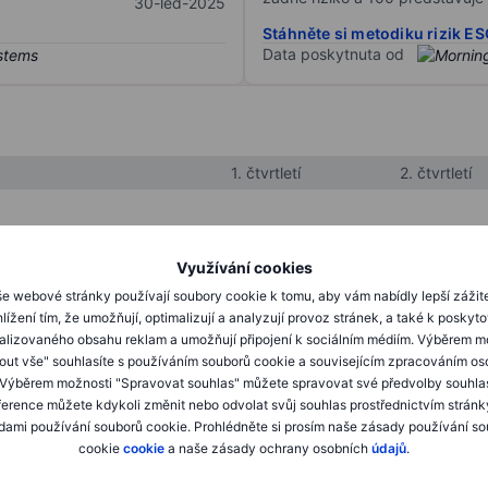
30-led-2025
Stáhněte si metodiku rizik E
Data poskytnuta od
1. čtvrtletí
2. čtvrtletí
XXXXXXX
XXXXXXX
Využívání cookies
XXXXXXX
XXXXXXX
e webové stránky používají soubory cookie k tomu, aby vám nabídly lepší zážit
lížení tím, že umožňují, optimalizují a analyzují provoz stránek, a také k poskyt
XXXXXXX
XXXXXXX
alizovaného obsahu reklam a umožňují připojení k sociálním médiím. Výběrem m
mout vše" souhlasíte s používáním souborů cookie a souvisejícím zpracováním os
 Výběrem možnosti "Spravovat souhlas" můžete spravovat své předvolby souhla
XXXXXXX
XXXXXXX
ference můžete kdykoli změnit nebo odvolat svůj souhlas prostřednictvím stránk
ami používání souborů cookie. Prohlédněte si prosím naše zásady používání s
XXXXXXX
XXXXXXX
cookie
cookie
a naše zásady ochrany osobních
údajů
.