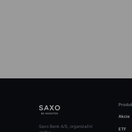
Produk
Akcie
Saxo Bank A/S, organizační
ETF