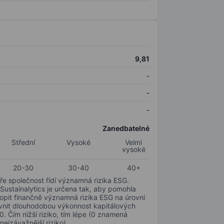
9,81
-
-
-
Zanedbatelné
Střední
Vysoké
Velmi
vysoké
20-30
30-40
40+
ře společnost řídí významná rizika ESG.
 Sustainalytics je určena tak, aby pomohla
hopit finančně významná rizika ESG na úrovni
livnit dlouhodobou výkonnost kapitálových
0. Čím nižší riziko, tím lépe (0 znamená
nejzávažnější riziko).