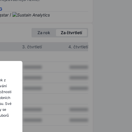
SG
/
Za rok
Za čtvrtletí
3. čtvrtletí
4. čtvrtletí
XXXXXXX
XXXXXXX
XXXXXXX
XXXXXXX
ek z
ování
XXXXXXX
XXXXXXX
ožnosti
obních
su. Své
XXXXXXX
XXXXXXX
y se
ouborů
XXXXXXX
XXXXXXX