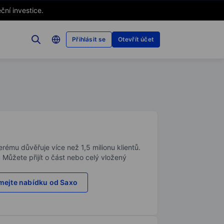
ční investice.
Přihlásit se
Otevřít účet
rému důvěřuje více než 1,5 milionu klientů.
. Můžete přijít o část nebo celý vložený
ejte nabídku od Saxo