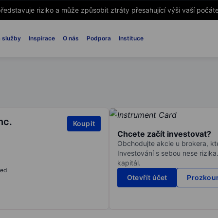
ředstavuje riziko a může způsobit ztráty přesahující výši vaší počáte
 služby
Inspirace
O nás
Podpora
Instituce
nc.
Koupit
Chcete začít investovat?
Obchodujte akcie u brokera, kte
Investování s sebou nese rizika
kapitál.
sed
Otevřít účet
Prozkoum