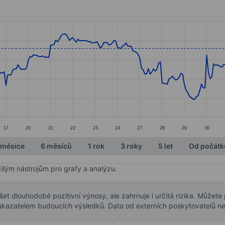
ories.
s. Data ranges from 71.72 to 86.4.
17
20
21
22
23
24
27
28
29
30
 měsíce
6 měsíců
1 rok
3 roky
5 let
Od počátk
čilým nástrojům pro grafy a analýzu.
t dlouhodobé pozitivní výnosy, ale zahrnuje i určitá rizika. Můžete př
 ukazatelem budoucích výsledků. Data od externích poskytovatelů ne