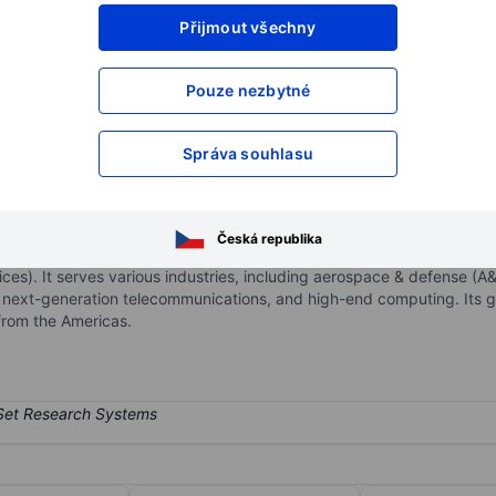
Přijmout všechny
XXXXXXX
XXXXXXX
XXXXXXX
XXXXXXX
Pouze nezbytné
XXXXXXX
XXXXXXX
Otevřete si účet
a získejte přístup k p
Správa souhlasu
XXXXXXX
XXXXXXX
nc.
Česká republika
uct designing, engineering services, technology solutions, and manu
ces). It serves various industries, including aerospace & defense (
, next-generation telecommunications, and high-end computing. Its 
from the Americas.