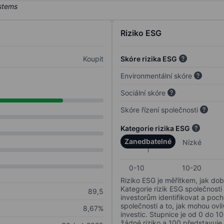
Riziko ESG
Koupit
Skóre rizika ESG
Environmentální skóre
Sociální skóre
Skóre řízení společnosti
Kategorie rizika ESG
Zanedbatelné
Nízké
0-10
10-20
Riziko ESG je měřítkem, jak dob
Kategorie rizik ESG společnosti
89,5
investorům identifikovat a poc
společnosti a to, jak mohou ov
8,67%
investic. Stupnice je od 0 do 10
žádné riziko a 100 představuje 