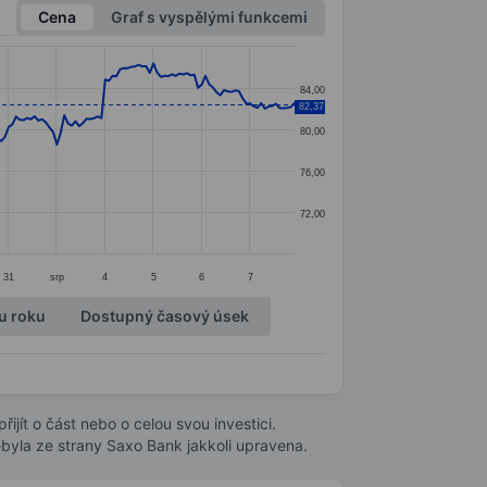
Cena
Graf s vyspělými funkcemi
84,00
82,37
80,00
76,00
72,00
31
srp
4
5
6
7
u roku
Dostupný časový úsek
ijít o část nebo o celou svou investici.
byla ze strany Saxo Bank jakkoli upravena.