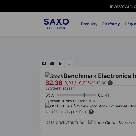
Investování p
Produkty
Platformy
Účty a
Benchmark Electronics I
82,36
-0,01
/
-0,01%
20:10:00
52týdenní rozsah
35,91
100,41
Symbol
BHE:xnys
Měna
USD
New York Stock Exchange
Clo
data 15 minut zpožděná
Data poskytnuta od