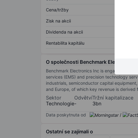
Cena/tržby
Zisk na akcii
Dividenda na akcii
Rentabilita kapitálu
O společnosti Benchmark Electronics I
Benchmark Electronics Inc is engaged in prod
services (EMS) and precision technology servi
industrials, semiconductor capital equipment
and Europe, of which key revenue is derived 
Sektor
Odvětví
Tržní kapitalizace
Technologie
-
3bn
Data poskytnuta od
/
Ostatní se zajímali o