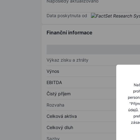
Naposledy aktualizováno
Data poskytnuta od
Finanční informace
Výkaz zisku a ztráty
Výnos
EBITDA
Naš
proh
Čistý příjem
person
"Přij
Rozvaha
údajů.
Celková aktiva
pre
zásad
Celkový dluh
Sazby