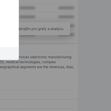
XXXXXXX
XXXXXXX
XXXXXXX
XXXXXXX
XXXXXXX
XXXXXXX
okročilým nástrojům pro grafy a analýzu.
XXXXXXX
XXXXXXX
facturing services (electronic manufacturing
A&D), medical technologies, complex
geographical segments are the Americas, Asia,