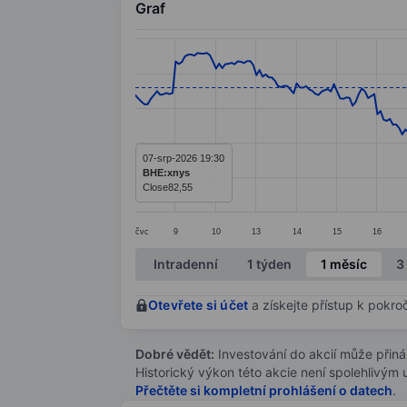
Graf
Chart
Line chart with 299 data points.
The chart has 1 X axis displaying categ
The chart has 1 Y axis displaying value
07-srp-2026 19:30
BHE:xnys
Close
82,55
čvc
9
10
13
14
15
16
End of interactive chart.
Intradenní
1 týden
1 měsíc
3
Otevřete si účet
a získejte přístup k pokro
Dobré vědět:
Investování do akcií může přináše
Historický výkon této akcie není spolehlivým
Přečtěte si kompletní prohlášení o datech
.