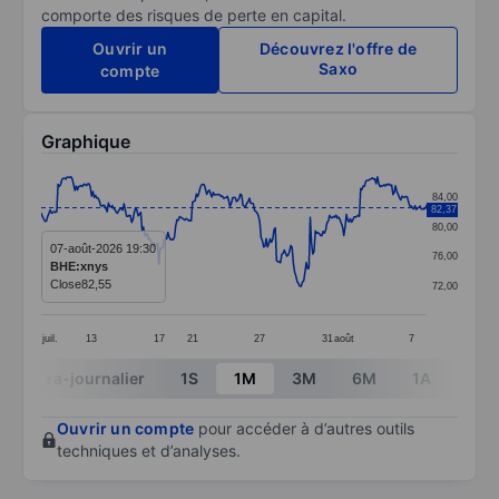
comporte des risques de perte en capital.
Ouvrir un
Découvrez l'offre de
Saxo
compte
Graphique
Chart
84,00
82,37
Line chart with 299 data points.
80,00
The chart has 1 X axis displaying categories.
07-août-2026 19:30
76,00
BHE:xnys
The chart has 1 Y axis displaying values. Data ranges 
Close
82,55
72,00
juil.
13
17
21
27
31
août
7
End of interactive chart.
Intra-journalier
1S
1M
3M
6M
1A
3A
Ouvrir un compte
pour accéder à d’autres outils
techniques et d’analyses.