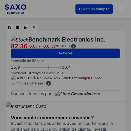
Ouvrir un compte
Benchmark Electronics Inc.
82,36
-0,01
/
-0,01%
20:10:00
Acheter
Intervalle de 52 semaines
35,91
100,41
Symbole
BHE:xnys
Devise
USD
New York Stock Exchange
Closed
15 minutes différées
Données fournies par
Vous voulez commencer à investir ?
Investissez dans des actions avec un courtier qui a la
confiance de plus de 1,5 million de clients. Investir