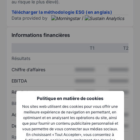
au risque le plus élevé).
Télécharger la méthodologie ESG (en anglais)
Data provided by
/
Informations financières
T1
T2
Résultats
Chiffre d’affaires
XXXXXXX
XXXXXXX
EBITDA
XXXXXXX
XXXXXXX
Résultat net
XXXXXXX
XXXXXXX
Politique en matière de cookies
Bilan
Nos sites web utilisent des cookies pour vous offrir une
meilleure expérience de navigation en permettant, en
Actif total
XXXXXXX
XXXXXXX
optimisant et en analysant les opérations du site, ainsi
que pour fournir un contenu publicitaire personnalisé et
Dette totale
XXXXXXX
XXXXXXX
vous permettre de vous connecter aux médias sociaux.
En choisissant « Tout Accepter», vous consentez à
Ratios