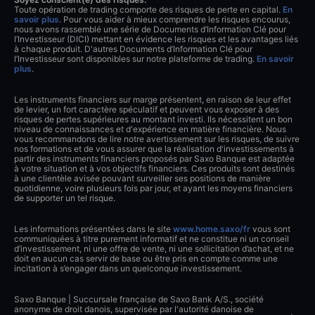
Toute opération de trading comporte des risques de perte en capital.
En
savoir plus
. Pour vous aider à mieux comprendre les risques encourus,
nous avons rassemblé une série de Documents d’Information Clé pour
l’Investisseur (DICI) mettant en évidence les risques et les avantages liés
à chaque produit. D'autres Documents d’Information Clé pour
l’Investisseur sont disponibles sur notre plateforme de trading.
En savoir
plus
.
Les instruments financiers sur marge présentent, en raison de leur effet
de levier, un fort caractère spéculatif et peuvent vous exposer à des
risques de pertes supérieures au montant investi. Ils nécessitent un bon
niveau de connaissances et d'expérience en matière financière. Nous
vous recommandons de lire notre avertissement sur les risques, de suivre
nos formations et de vous assurer que la réalisation d'investissements à
partir des instruments financiers proposés par Saxo Banque est adaptée
à votre situation et à vos objectifs financiers. Ces produits sont destinés
à une clientèle avisée pouvant surveiller ses positions de manière
quotidienne, voire plusieurs fois par jour, et ayant les moyens financiers
de supporter un tel risque.
Les informations présentées dans le site
www.home.saxo/fr
vous sont
communiquées à titre purement informatif et ne constitue ni un conseil
d’investissement, ni une offre de vente, ni une sollicitation d’achat, et ne
doit en aucun cas servir de base ou être pris en compte comme une
incitation à s’engager dans un quelconque investissement.
Saxo Banque | Succursale française de Saxo Bank A/S., société
anonyme de droit danois, supervisée par l'autorité danoise de