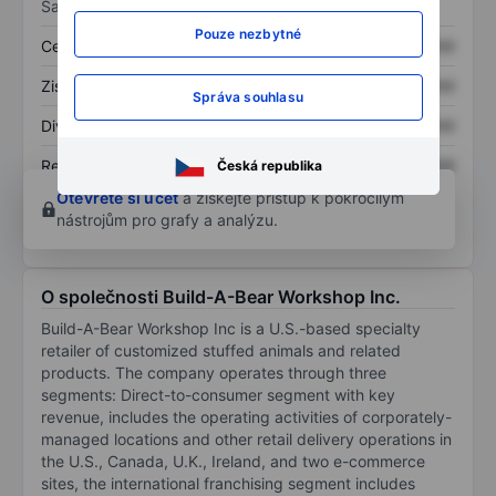
Sazby
Pouze nezbytné
Cena/tržby
XXXXXXX
XXXXXXX
Zisk na akcii
XXXXXXX
XXXXXXX
Správa souhlasu
Dividenda na akcii
XXXXXXX
XXXXXXX
Rentabilita kapitálu
XXXXXXX
XXXXXXX
Česká republika
Otevřete si účet
a získejte přístup k pokročilým
nástrojům pro grafy a analýzu.
O společnosti Build-A-Bear Workshop Inc.
Build-A-Bear Workshop Inc is a U.S.-based specialty
retailer of customized stuffed animals and related
products. The company operates through three
segments: Direct-to-consumer segment with key
revenue, includes the operating activities of corporately-
managed locations and other retail delivery operations in
the U.S., Canada, U.K., Ireland, and two e-commerce
sites, the international franchising segment includes