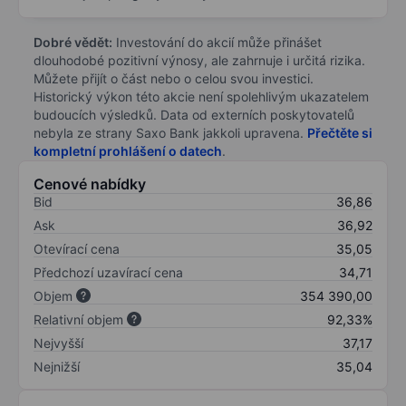
Dobré vědět:
Investování do akcií může přinášet
dlouhodobé pozitivní výnosy, ale zahrnuje i určitá rizika.
Můžete přijít o část nebo o celou svou investici.
Historický výkon této akcie není spolehlivým ukazatelem
budoucích výsledků. Data od externích poskytovatelů
nebyla ze strany Saxo Bank jakkoli upravena.
Přečtěte si
kompletní prohlášení o datech
.
Cenové nabídky
Bid
36,86
Ask
36,92
Otevírací cena
35,05
Předchozí uzavírací cena
34,71
Objem
354 390,00
Relativní objem
92,33%
Nejvyšší
37,17
Nejnižší
35,04