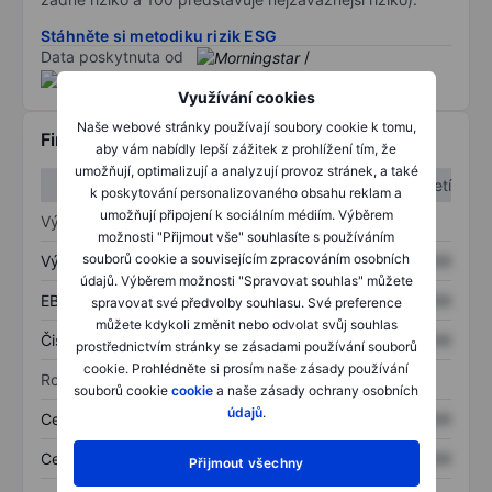
Stáhněte si metodiku rizik ESG
Data poskytnuta od
/
Využívání cookies
Naše webové stránky používají soubory cookie k tomu,
Finanční informace
aby vám nabídly lepší zážitek z prohlížení tím, že
umožňují, optimalizují a analyzují provoz stránek, a také
1. čtvrtletí
2. čtvrtletí
k poskytování personalizovaného obsahu reklam a
umožňují připojení k sociálním médiím. Výběrem
Výkaz zisku a ztráty
možnosti "Přijmout vše" souhlasíte s používáním
souborů cookie a souvisejícím zpracováním osobních
Výnos
XXXXXXX
XXXXXXX
údajů. Výběrem možnosti "Spravovat souhlas" můžete
EBITDA
XXXXXXX
XXXXXXX
spravovat své předvolby souhlasu. Své preference
můžete kdykoli změnit nebo odvolat svůj souhlas
Čistý příjem
XXXXXXX
XXXXXXX
prostřednictvím stránky se zásadami používání souborů
cookie. Prohlédněte si prosím naše zásady používání
Rozvaha
souborů cookie
cookie
a naše zásady ochrany osobních
údajů
.
Celková aktiva
XXXXXXX
XXXXXXX
Celkový dluh
XXXXXXX
XXXXXXX
Přijmout všechny