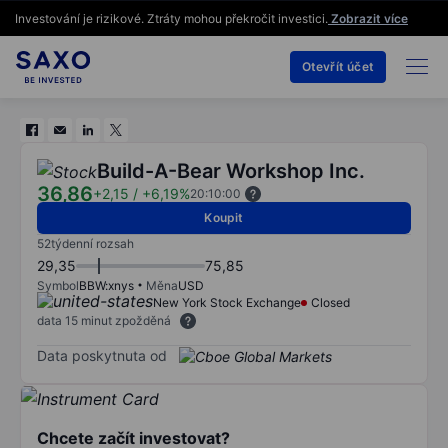
Investování je rizikové. Ztráty mohou překročit investici.
Zobrazit více
Otevřít účet
Build-A-Bear Workshop Inc.
36,86
+2,15
/
+6,19%
20:10:00
Koupit
52týdenní rozsah
29,35
75,85
Symbol
BBW:xnys
Měna
USD
New York Stock Exchange
Closed
data 15 minut zpožděná
Data poskytnuta od
Chcete začít investovat?