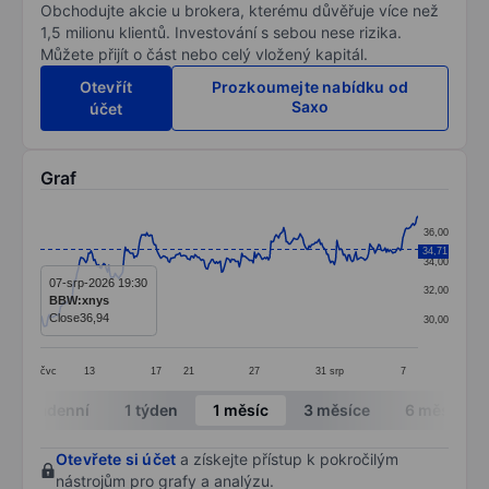
Obchodujte akcie u brokera, kterému důvěřuje více než
1,5 milionu klientů. Investování s sebou nese rizika.
Můžete přijít o část nebo celý vložený kapitál.
Otevřít
Prozkoumejte nabídku od
Saxo
účet
Graf
Chart
36,00
Line chart with 299 data points.
34,71
34,00
The chart has 1 X axis displaying categories.
07-srp-2026 19:30
32,00
BBW:xnys
The chart has 1 Y axis displaying values. Data ranges
Close
36,94
30,00
čvc
13
17
21
27
31
srp
7
End of interactive chart.
Intradenní
1 týden
1 měsíc
3 měsíce
6 měsíců
Otevřete si účet
a získejte přístup k pokročilým
nástrojům pro grafy a analýzu.