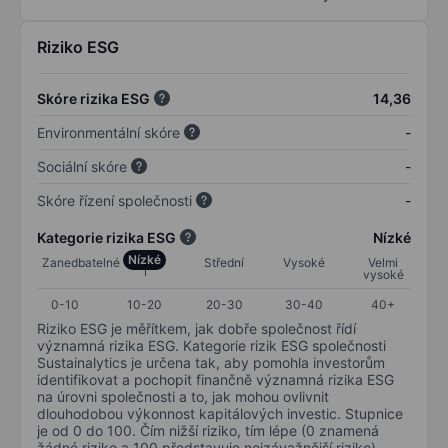
Riziko ESG
Skóre rizika ESG
14,36
Environmentální skóre
-
Sociální skóre
-
Skóre řízení společnosti
-
Kategorie rizika ESG
Nízké
Nízké
Zanedbatelné
Střední
Vysoké
Velmi
vysoké
0-10
10-20
20-30
30-40
40+
Riziko ESG je měřítkem, jak dobře společnost řídí
významná rizika ESG. Kategorie rizik ESG společnosti
Sustainalytics je určena tak, aby pomohla investorům
identifikovat a pochopit finančně významná rizika ESG
na úrovni společnosti a to, jak mohou ovlivnit
dlouhodobou výkonnost kapitálových investic. Stupnice
je od 0 do 100. Čím nižší riziko, tím lépe (0 znamená
žádné riziko a 100 představuje nejzávažnější riziko).