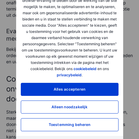
browse-ervaring te bieden door de werking van de site
onafhankelijk van de marktomstandigheden, verzacht u op
mogelijk te maken, te optimaliseren en te analyseren,
termijn de invloed van volatiliteit. Deze methode haalt emotie
maar ook om gepersonaliseerde advertentie-inhoud te
uit de beslissing.
bieden en u in staat te stellen verbinding te maken met
sociale media. Door "Alles accepteren" te kiezen, geeft
Evalueer uw risicomanagement
u toestemming voor het gebruik van cookies en de
mechanismen
daarmee verband houdende verwerking van
persoonsgegevens. Selecteer "Toestemming beheren"
Bekijk regelmatig risicomanagementtools zoals stop-loss
om uw toestemmingsvoorkeuren te beheren. U kunt uw
orders. Pas deze aan op veranderende marktomstandigheden
voorkeuren op elk gewenst moment wijzigen of uw
en uw veranderende doelen.
toestemming intrekken via de pagina met het
cookiebeleid. Bekijk ons
cookiebeleid
en ons
privacybeleid
.
Conclusie: Volatiliteit is
onvermijdelijk, uw reactie is
Alles accepteren
doorslaggevend
Alleen noodzakelijk
Sterke marktbewegingen kunnen ongemakkelijk aanvoelen,
maar deze hoeven niet onhandelbaar te zijn. Met een
doordachte en gedisciplineerde aanpak kunnen beleggers
Toestemming beheren
niet alleen hun kapitaal potentieel beschermen, maar ook
kansen benutten tijdens onzekere tijden.