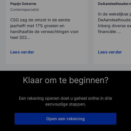
Pepijn Osborne
DeAandeelhouder.n
Contentspecialist
In de wekelijkse
CSG zag de omzet in de eerste
DeAandeelhouder
jaarhelft met 17% groeien en
Inberg diverse ex
handhaafde de verwachtingen voor
financiële ...
heel 202...
Lees verder
Lees verder
Klaar om te beginnen?
Een rekening openen doet u geheel online in drie
eenvoudige stappen.
Open een rekening