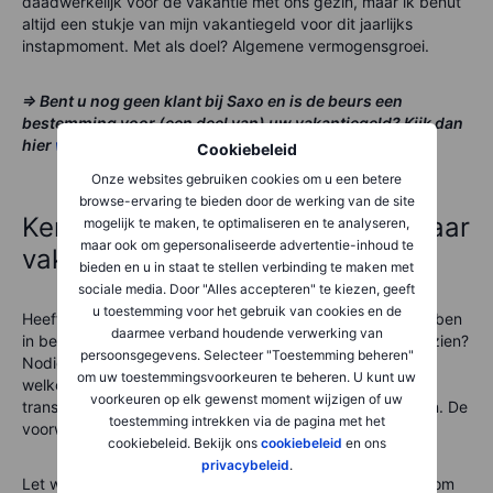
daadwerkelijk voor de vakantie met ons gezin, maar ik benut
altijd een stukje van mijn vakantiegeld voor dit jaarlijks
instapmoment. Met als doel? Algemene vermogensgroei.
=> Bent u nog geen klant bij Saxo en is de beurs een
bestemming voor (een deel van) uw vakantiegeld? Kijk dan
hier
welke rekening bij u past
!
Cookiebeleid
Onze websites gebruiken cookies om u een betere
browse-ervaring te bieden door de werking van de site
Kent u iemand anders die (zijn/haar
mogelijk te maken, te optimaliseren en te analyseren,
maar ook om gepersonaliseerde advertentie-inhoud te
vakantiegeld) wil beleggen?
bieden en u in staat te stellen verbinding te maken met
sociale media. Door "Alles accepteren" te kiezen, geeft
u toestemming voor het gebruik van cookies en de
Heeft u vrienden, kennisen en/of familie die interesse hebben
daarmee verband houdende verwerking van
in beleggen en het vakantiegeld als goed instapmoment zien?
persoonsgegevens. Selecteer "Toestemming beheren"
Nodig ze uit om ook klant te worden van Saxo. Als
om uw toestemmingsvoorkeuren te beheren. U kunt uw
welkomstkado ontvangt uw vriend(in) extra
voorkeuren op elk gewenst moment wijzigen of uw
transactiekostentegoed om de (eerste) orders te plaatsen. De
toestemming intrekken via de pagina met het
voorwaarden vindt u
hier
.
cookiebeleid. Bekijk ons
cookiebeleid
en ons
privacybeleid
.
Let wel: Beleggen brengt risico's met zich mee en is daarom