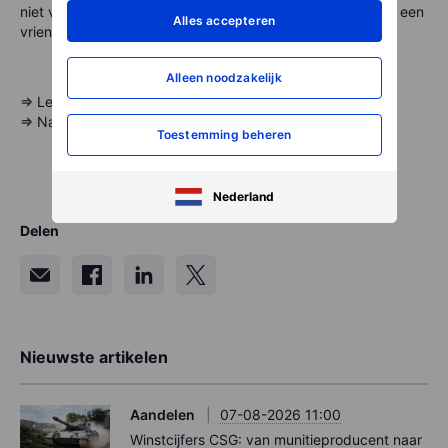
niet voor iedereen geschikt. Houd hier rekening mee als u een
Alles accepteren
vriend(in) introduceert.
Alleen noodzakelijk
=> Lees:
Hoe introduceer ik een vriend?
=> Naar
uw persoonlijke link in SaxoInvestor
Toestemming beheren
Nederland
Delen
Nieuwste artikelen
Aandelen
07-08-2026 11:00
Winstcijfers CSG: van munitieproducent naar