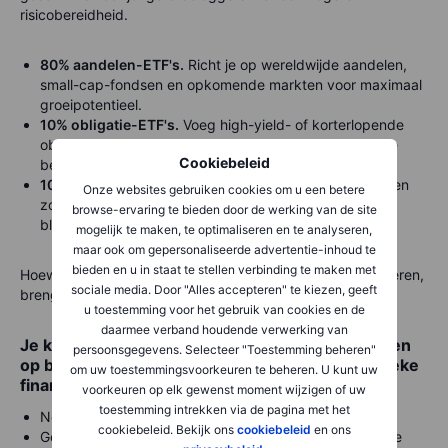
risicobereidheid.
80% aandelen-ETF's.
Richt je op wereldwijde aandelen,
small-cap-fondsen en opkomende markten voor maximaal
groeipotentieel.
10% obligatie-ETF's.
Voeg high-yield- of korterlopende
obligaties toe voor spreiding zonder de groeikansen te
Cookiebeleid
beperken.
10% thematische of sector-ETF's.
Investeer in sectoren
Onze websites gebruiken cookies om u een betere
zoals technologie of schone energie voor gerichte
browse-ervaring te bieden door de werking van de site
blootstelling.
mogelijk te maken, te optimaliseren en te analyseren,
maar ook om gepersonaliseerde advertentie-inhoud te
bieden en u in staat te stellen verbinding te maken met
Hoewel deze portefeuille hogere rendementen kan opleveren,
sociale media. Door "Alles accepteren" te kiezen, geeft
brengt dit ook meer volatiliteit met zich mee.
u toestemming voor het gebruik van cookies en de
daarmee verband houdende verwerking van
Je kunt elk portefeuillevoorbeeld verder verfijnen
persoonsgegevens. Selecteer "Toestemming beheren"
op basis van persoonlijke voorkeuren of specifieke
om uw toestemmingsvoorkeuren te beheren. U kunt uw
financiële doelen:
voorkeuren op elk gewenst moment wijzigen of uw
toestemming intrekken via de pagina met het
Neem ESG-ETF's op voor duurzaam beleggen.
cookiebeleid. Bekijk ons
cookiebeleid
en ons
Gebruik sector-ETF's om je te richten op sectoren die je