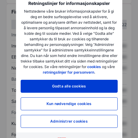
Retningslinjer for informasjonskapsler
Finansiell informasjon
Nettstedene våre bruker informasjonskapsler for å gi
deg en bedre surfeopplevelse ved å aktivere,
optimalisere og analysere driften av nettstedet, samt for
Q1
Q2
å levere personlig tilpasset annonseinnhold og la deg
koble deg til sosiale medier. Ved å velge "Godta alle"
Inntektsoversikt
samtykker du til bruk av cookies og tilhørende
behandling av personopplysninger. Velg "Administrer
Inntekter
XXXXXXX
XXXXXXX
samtykke" for å administrere samtykkeinnstillingene
dine. Du kan når som helst endre innstillingene dine eller
EBITDA
XXXXXXX
XXXXXXX
trekke tilbake samtykket ditt via siden med retningslinjer
for cookies. Se våre retningslinjer for
cookies
og våre
Nettoinntekt
XXXXXXX
XXXXXXX
retningslinjer for personvern
.
Balanse
Godta alle cookies
Totale eiendeler
XXXXXXX
XXXXXXX
Samlet gjeld
XXXXXXX
XXXXXXX
Kun nødvendige cookies
Forholdstall
Administrer cookies
Kurs/salg
XXXXXXX
XXXXXXX
Fortjeneste per aksje
XXXXXXX
XXXXXXX