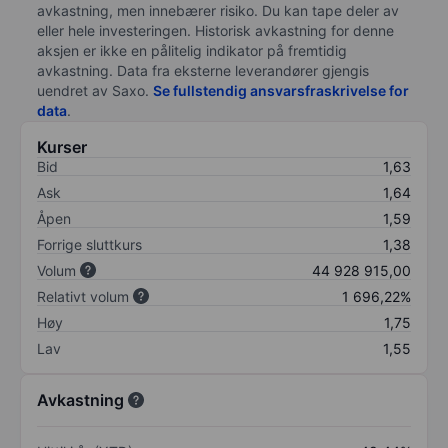
avkastning, men innebærer risiko. Du kan tape deler av
eller hele investeringen. Historisk avkastning for denne
aksjen er ikke en pålitelig indikator på fremtidig
avkastning. Data fra eksterne leverandører gjengis
uendret av Saxo.
Se fullstendig ansvarsfraskrivelse for
data
.
Kurser
Bid
1,63
Ask
1,64
Åpen
1,59
Forrige sluttkurs
1,38
Volum
44 928 915,00
Relativt volum
1 696,22%
Høy
1,75
Lav
1,55
Avkastning