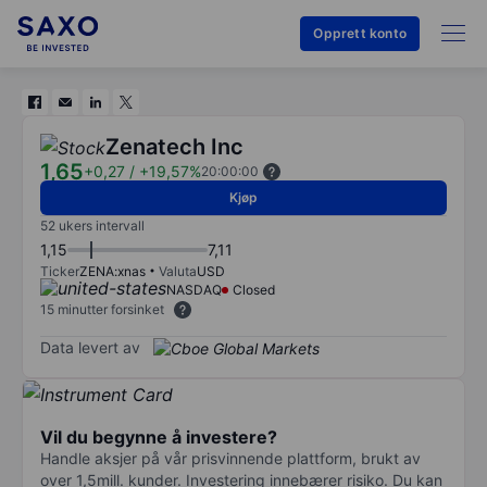
Opprett konto
Zenatech Inc
1,65
+0,27
/
+19,57%
20:00:00
Kjøp
52 ukers intervall
1,15
7,11
Ticker
ZENA:xnas
Valuta
USD
NASDAQ
Closed
15 minutter forsinket
Data levert av
Vil du begynne å investere?
Handle aksjer på vår prisvinnende plattform, brukt av
over 1,5mill. kunder. Investering innebærer risiko. Du kan