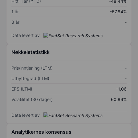
Hittil i år (YTD)
-48,44%
1 år
-67,84%
3 år
-
Data levert av
Nøkkelstatistikk
Pris/inntjening (LTM)
-
Utbyttegrad (LTM)
-
EPS (LTM)
-1,06
Volatilitet (30 dager)
60,86%
Data levert av
Analytikernes konsensus