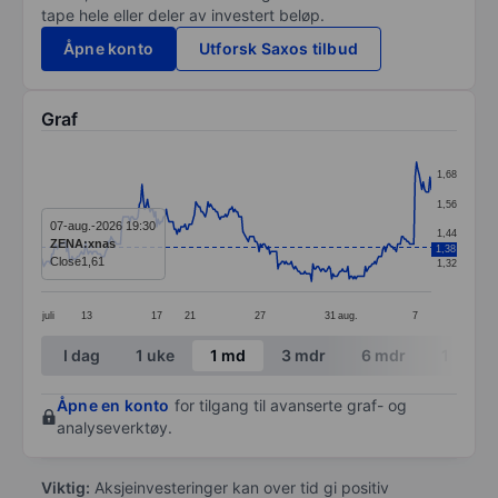
tape hele eller deler av investert beløp.
Åpne konto
Utforsk Saxos tilbud
Graf
Chart
1,68
Line chart with 291 data points.
1,56
The chart has 1 X axis displaying categories.
07-aug.-2026 19:30
1,44
ZENA:xnas
1,38
The chart has 1 Y axis displaying values. Data ranges f
Close
1,61
1,32
juli
13
17
21
27
31
aug.
7
End of interactive chart.
I dag
1 uke
1 md
3 mdr
6 mdr
1 år
Åpne en konto
for tilgang til avanserte graf- og
analyseverktøy.
Viktig:
Aksjeinvesteringer kan over tid gi positiv