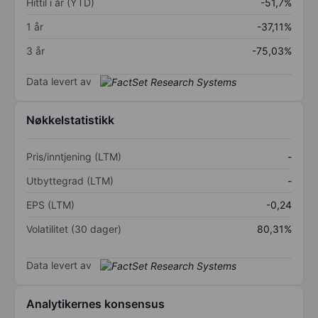
Hittil i år (YTD)
-51,7%
1 år
-37,11%
3 år
-75,03%
Data levert av
Nøkkelstatistikk
Pris/inntjening (LTM)
-
Utbyttegrad (LTM)
-
EPS (LTM)
-0,24
Volatilitet (30 dager)
80,31%
Data levert av
Analytikernes konsensus