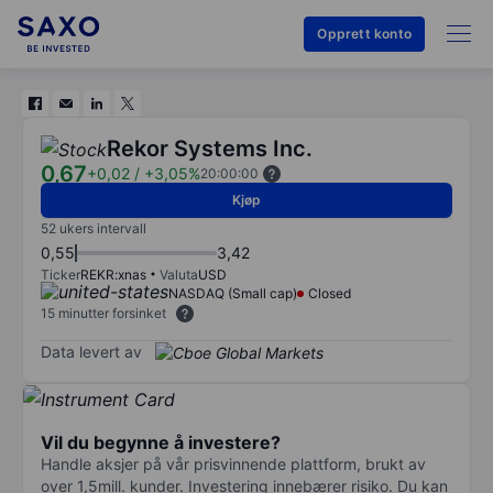
Opprett konto
Rekor Systems Inc.
0,67
+0,02
/
+3,05%
20:00:00
Kjøp
52 ukers intervall
0,55
3,42
Ticker
REKR:xnas
Valuta
USD
NASDAQ (Small cap)
Closed
15 minutter forsinket
Data levert av
Vil du begynne å investere?
Handle aksjer på vår prisvinnende plattform, brukt av
over 1,5mill. kunder. Investering innebærer risiko. Du kan