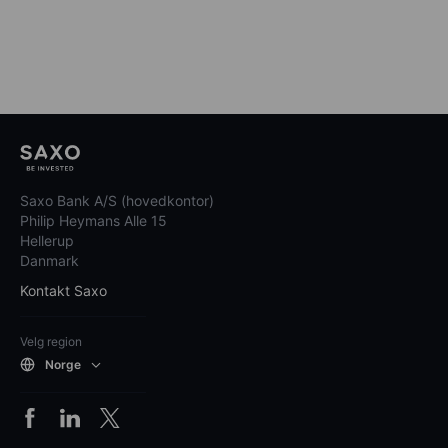
Saxo Bank A/S (hovedkontor)
Philip Heymans Alle 15
Hellerup
Danmark
Kontakt Saxo
Velg region
Norge