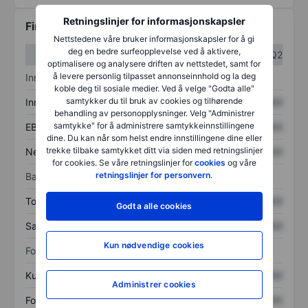
Retningslinjer for informasjonskapsler
Finansiell informasjon
Nettstedene våre bruker informasjonskapsler for å gi
deg en bedre surfeopplevelse ved å aktivere,
Q1
Q2
optimalisere og analysere driften av nettstedet, samt for
å levere personlig tilpasset annonseinnhold og la deg
Inntektsoversikt
koble deg til sosiale medier. Ved å velge "Godta alle"
samtykker du til bruk av cookies og tilhørende
Inntekter
XXXXXXX
XXXXXXX
behandling av personopplysninger. Velg "Administrer
samtykke" for å administrere samtykkeinnstillingene
EBITDA
XXXXXXX
XXXXXXX
dine. Du kan når som helst endre innstillingene dine eller
trekke tilbake samtykket ditt via siden med retningslinjer
Nettoinntekt
XXXXXXX
XXXXXXX
for cookies. Se våre retningslinjer for
cookies
og våre
retningslinjer for personvern
.
Balanse
Totale eiendeler
XXXXXXX
XXXXXXX
Godta alle cookies
Samlet gjeld
XXXXXXX
XXXXXXX
Kun nødvendige cookies
Forholdstall
Kurs/salg
XXXXXXX
XXXXXXX
Administrer cookies
Fortjeneste per aksje
XXXXXXX
XXXXXXX