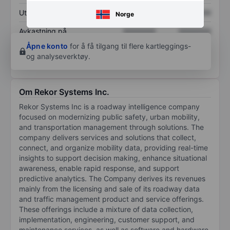
Utbytte per aksje
XXXXXXX
XXXXXXX
Norge
Avkastning på
XXXXXXX
XXXXXXX
egenkapital
Åpne konto
for å få tilgang til flere kartleggings-
og analyseverktøy.
Om Rekor Systems Inc.
Rekor Systems Inc is a roadway intelligence company
focused on modernizing public safety, urban mobility,
and transportation management through solutions. The
company delivers services and solutions that collect,
connect, and organize mobility data, providing real-time
insights to support decision making, enhance situational
awareness, enable rapid response, and support
predictive analytics. The Company derives its revenues
mainly from the licensing and sale of its roadway data
and traffic management product and service offerings.
These offerings include a mixture of data collection,
implementation, engineering, customer support, and
maintenance services, as well as software and hardware.