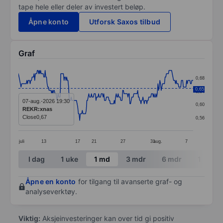
tape hele eller deler av investert beløp.
Åpne konto
Utforsk Saxos tilbud
Graf
Chart
0,68
Line chart with 269 data points.
0,65
0,64
The chart has 1 X axis displaying categories.
07-aug.-2026 19:30
0,60
REKR:xnas
The chart has 1 Y axis displaying values. Data ranges 
Close
0,67
0,56
juli
13
17
21
27
31
aug.
7
End of interactive chart.
I dag
1 uke
1 md
3 mdr
6 mdr
1 år
Åpne en konto
for tilgang til avanserte graf- og
analyseverktøy.
Viktig:
Aksjeinvesteringer kan over tid gi positiv