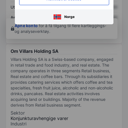
Utbytte per aksje
XXXXXXX
XXXXXXX
Norge
Avkastning på
XXXXXXX
XXXXXXX
egenkapital
Åpne konto
for å få tilgang til flere kartleggings-
og analyseverktøy.
Om Villars Holding SA
Villars Holding SA is a Swiss-based company, engaged
in retail trade and food industry, and real estate. The
company operates in three segments Retail business,
Real estate and coffee bars. Through its subsidiaries it
provides catering services which offers coffee and tea
specialties, fresh fruit juice, alcoholic and non-alcoholic
drinks, pancakes. Real estate activities involves
acquiring land or buildings. Majority of the revenue
derives from Retail business segment.
Sektor
Konjunkturavhengige varer
Industri