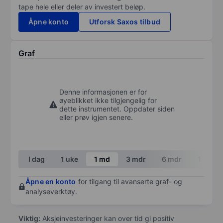
tape hele eller deler av investert beløp.
Åpne konto
Utforsk Saxos tilbud
Graf
Denne informasjonen er for
øyeblikket ikke tilgjengelig for
dette instrumentet. Oppdater siden
eller prøv igjen senere.
I dag
1 uke
1 md
3 mdr
6 mdr
1 år
Åpne en konto
for tilgang til avanserte graf- og
analyseverktøy.
Viktig:
Aksjeinvesteringer kan over tid gi positiv