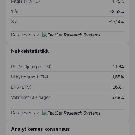
Hittil i år (YTD)
1,75%
1 år
-2,52%
3 år
-17,14%
Data levert av
Nøkkelstatistikk
Pris/inntjening (LTM)
21,64
Utbyttegrad (LTM)
1,55%
EPS (LTM)
26,81
Volatilitet (30 dager)
52,9%
Data levert av
Analytikernes konsensus