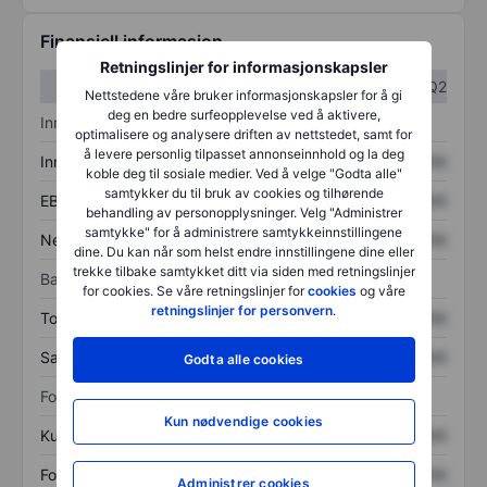
Finansiell informasjon
Retningslinjer for informasjonskapsler
Q1
Q2
Nettstedene våre bruker informasjonskapsler for å gi
deg en bedre surfeopplevelse ved å aktivere,
Inntektsoversikt
optimalisere og analysere driften av nettstedet, samt for
å levere personlig tilpasset annonseinnhold og la deg
Inntekter
XXXXXXX
XXXXXXX
koble deg til sosiale medier. Ved å velge "Godta alle"
samtykker du til bruk av cookies og tilhørende
EBITDA
XXXXXXX
XXXXXXX
behandling av personopplysninger. Velg "Administrer
samtykke" for å administrere samtykkeinnstillingene
Nettoinntekt
XXXXXXX
XXXXXXX
dine. Du kan når som helst endre innstillingene dine eller
trekke tilbake samtykket ditt via siden med retningslinjer
Balanse
for cookies. Se våre retningslinjer for
cookies
og våre
retningslinjer for personvern
.
Totale eiendeler
XXXXXXX
XXXXXXX
Samlet gjeld
XXXXXXX
XXXXXXX
Godta alle cookies
Forholdstall
Kun nødvendige cookies
Kurs/salg
XXXXXXX
XXXXXXX
Fortjeneste per aksje
XXXXXXX
XXXXXXX
Administrer cookies