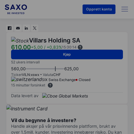
Opprett konto
Villars Holding SA
610,00
+5,00
/
+0,83%
15:30:14
Kjøp
52 ukers intervall
560,00
625,00
Ticker
VILN:xswx
Valuta
CHF
SIX Swiss Exchange
Closed
15 minutter forsinket
Data levert av
Vil du begynne å investere?
Handle aksjer på vår prisvinnende plattform, brukt av
over 1,5mill. kunder. Investering innebærer risiko. Du kan