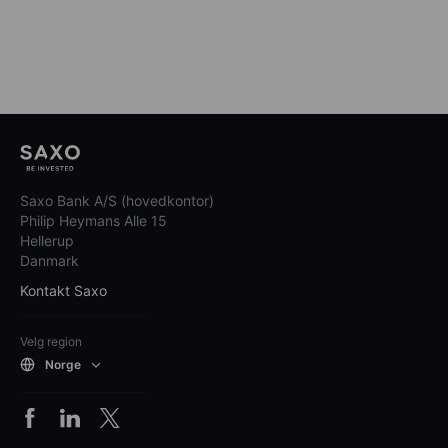
Saxo Bank A/S (hovedkontor)
Philip Heymans Alle 15
Hellerup
Danmark
Kontakt Saxo
Velg region
Norge