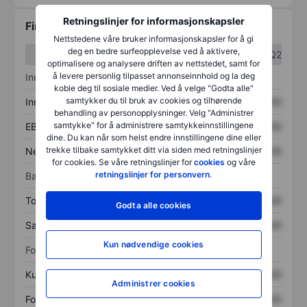
Retningslinjer for informasjonskapsler
Finansiell informasjon
Nettstedene våre bruker informasjonskapsler for å gi
deg en bedre surfeopplevelse ved å aktivere,
Q1
Q2
optimalisere og analysere driften av nettstedet, samt for
å levere personlig tilpasset annonseinnhold og la deg
Inntektsoversikt
koble deg til sosiale medier. Ved å velge "Godta alle"
samtykker du til bruk av cookies og tilhørende
Inntekter
XXXXXXX
XXXXXXX
behandling av personopplysninger. Velg "Administrer
samtykke" for å administrere samtykkeinnstillingene
EBITDA
XXXXXXX
XXXXXXX
dine. Du kan når som helst endre innstillingene dine eller
trekke tilbake samtykket ditt via siden med retningslinjer
Nettoinntekt
XXXXXXX
XXXXXXX
for cookies. Se våre retningslinjer for
cookies
og våre
retningslinjer for personvern
.
Balanse
Totale eiendeler
XXXXXXX
XXXXXXX
Godta alle cookies
Samlet gjeld
XXXXXXX
XXXXXXX
Kun nødvendige cookies
Forholdstall
Kurs/salg
XXXXXXX
XXXXXXX
Administrer cookies
Fortjeneste per aksje
XXXXXXX
XXXXXXX