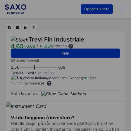
Opprett konto
Trevi Fin Industriale
4,65
+0,08
/
+1,66%
12:05:29
Kjøp
52 ukers intervall
2,56
7,69
Ticker
TFI:xmil
Valuta
EUR
Borsa Italiana/Milan Stock Exchange
Open
15 minutter forsinket
Data levert av
Vil du begynne å investere?
Handle aksjer på vår prisvinnende plattform, brukt av
over 1,5mill. kunder. Investering innebærer risiko. Du kan