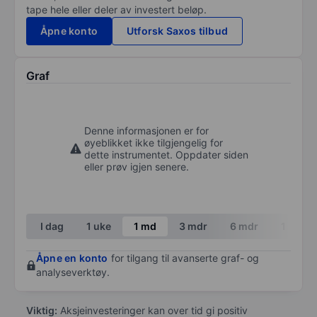
tape hele eller deler av investert beløp.
Åpne konto
Utforsk Saxos tilbud
Graf
Denne informasjonen er for
øyeblikket ikke tilgjengelig for
dette instrumentet. Oppdater siden
eller prøv igjen senere.
I dag
1 uke
1 md
3 mdr
6 mdr
1 år
Åpne en konto
for tilgang til avanserte graf- og
analyseverktøy.
Viktig:
Aksjeinvesteringer kan over tid gi positiv