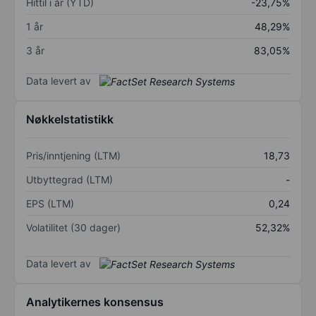
Hittil i år (YTD)
-23,75%
1 år
48,29%
3 år
83,05%
Data levert av
Nøkkelstatistikk
Pris/inntjening (LTM)
18,73
Utbyttegrad (LTM)
-
EPS (LTM)
0,24
Volatilitet (30 dager)
52,32%
Data levert av
Analytikernes konsensus