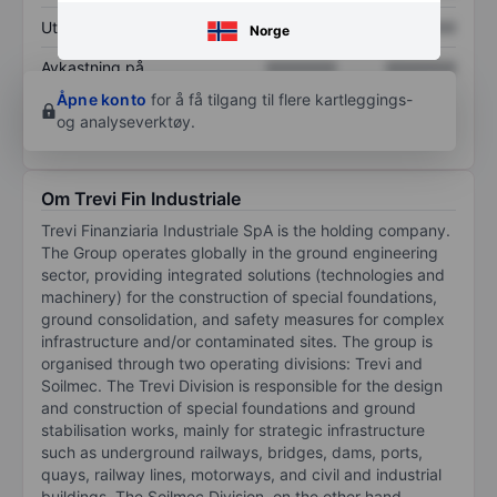
Utbytte per aksje
XXXXXXX
XXXXXXX
Norge
Avkastning på
XXXXXXX
XXXXXXX
egenkapital
Åpne konto
for å få tilgang til flere kartleggings-
og analyseverktøy.
Om Trevi Fin Industriale
Trevi Finanziaria Industriale SpA is the holding company.
The Group operates globally in the ground engineering
sector, providing integrated solutions (technologies and
machinery) for the construction of special foundations,
ground consolidation, and safety measures for complex
infrastructure and/or contaminated sites. The group is
organised through two operating divisions: Trevi and
Soilmec. The Trevi Division is responsible for the design
and construction of special foundations and ground
stabilisation works, mainly for strategic infrastructure
such as underground railways, bridges, dams, ports,
quays, railway lines, motorways, and civil and industrial
buildings. The Soilmec Division, on the other hand,