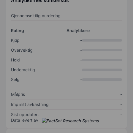
Analytikernes konsensus
Gjennomsnittlig vurdering
-
Rating
Analytikere
Kjøp
-
Overvektig
-
Hold
-
Undervektig
-
Selg
-
Målpris
-
Implisitt avkastning
-
Sist oppdatert
-
Data levert av