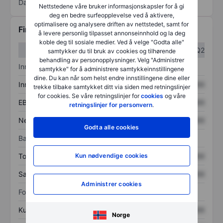
Data levert av
/
Nettstedene våre bruker informasjonskapsler for å gi
deg en bedre surfeopplevelse ved å aktivere,
optimalisere og analysere driften av nettstedet, samt for
Finansiell informasjon
å levere personlig tilpasset annonseinnhold og la deg
koble deg til sosiale medier. Ved å velge "Godta alle"
Q1
Q2
samtykker du til bruk av cookies og tilhørende
behandling av personopplysninger. Velg "Administrer
Inntektsoversikt
samtykke" for å administrere samtykkeinnstillingene
dine. Du kan når som helst endre innstillingene dine eller
Inntekter
XXXXXXX
XXXXXXX
trekke tilbake samtykket ditt via siden med retningslinjer
for cookies. Se våre retningslinjer for
cookies
og våre
EBITDA
XXXXXXX
XXXXXXX
retningslinjer for personvern
.
Nettoinntekt
XXXXXXX
XXXXXXX
Godta alle cookies
Balanse
Kun nødvendige cookies
Totale eiendeler
XXXXXXX
XXXXXXX
Samlet gjeld
XXXXXXX
XXXXXXX
Administrer cookies
Forholdstall
Kurs/salg
XXXXXXX
XXXXXXX
Norge