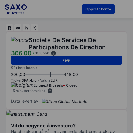
Opprett konto
Societe De Services De
Participations De Direction
366,00
/
13:05:41
Kjøp
52 ukers intervall
200,00
448,00
Ticker
SPA:xbru
Valuta
EUR
Euronext Brussels
Closed
15 minutter forsinket
Data levert av
Vil du begynne å investere?
Handle aksjer på vår prisvinnende plattform, brukt av