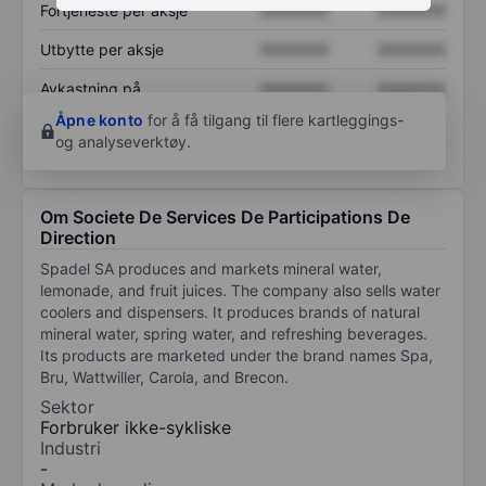
Fortjeneste per aksje
XXXXXXX
XXXXXXX
Utbytte per aksje
XXXXXXX
XXXXXXX
Avkastning på
XXXXXXX
XXXXXXX
egenkapital
Åpne konto
for å få tilgang til flere kartleggings-
og analyseverktøy.
Om Societe De Services De Participations De
Direction
Spadel SA produces and markets mineral water,
lemonade, and fruit juices. The company also sells water
coolers and dispensers. It produces brands of natural
mineral water, spring water, and refreshing beverages.
Its products are marketed under the brand names Spa,
Bru, Wattwiller, Carola, and Brecon.
Sektor
Forbruker ikke-sykliske
Industri
-