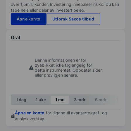
over 1,5mill. kunder. Investering innebærer risiko. Du kan
tape hele eller deler av investert beløp.
Åpne konto
Utforsk Saxos tilbud
Graf
Denne informasjonen er for
øyeblikket ikke tilgjengelig for
dette instrumentet. Oppdater siden
eller prøv igjen senere.
I dag
1 uke
1 md
3 mdr
6 mdr
1 år
Åpne en konto
for tilgang til avanserte graf- og
analyseverktøy.