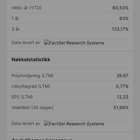
Hittil i år (YTD)
60,53%
1 år
83%
3 år
123,17%
Data levert av
Nøkkelstatistikk
Pris/inntjening (LTM)
29,67
Utbyttegrad (LTM)
0,77%
EPS (LTM)
12,33
Volatilitet (30 dager)
51,99%
Data levert av