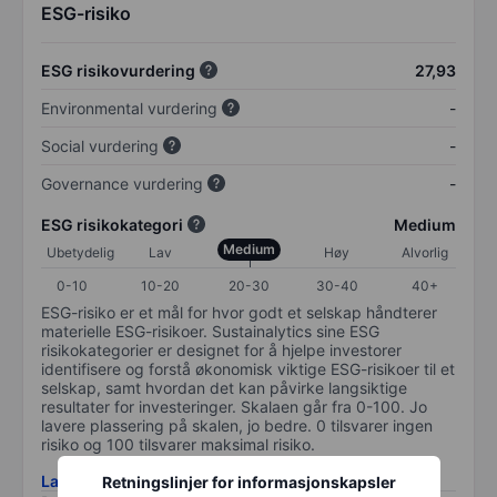
ESG-risiko
ESG risikovurdering
27,93
Environmental vurdering
-
Social vurdering
-
Governance vurdering
-
ESG risikokategori
Medium
Medium
Ubetydelig
Lav
Høy
Alvorlig
0-10
10-20
20-30
30-40
40+
ESG-risiko er et mål for hvor godt et selskap håndterer
materielle ESG-risikoer. Sustainalytics sine ESG
risikokategorier er designet for å hjelpe investorer
identifisere og forstå økonomisk viktige ESG-risikoer til et
selskap, samt hvordan det kan påvirke langsiktige
resultater for investeringer. Skalaen går fra 0-100. Jo
lavere plassering på skalen, jo bedre. 0 tilsvarer ingen
risiko og 100 tilsvarer maksimal risiko.
Last ned metodikk for ESG-risiko
Retningslinjer for informasjonskapsler