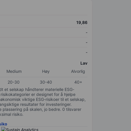
19,86
-
-
-
Lav
Medium
Høy
Alvorlig
20-30
30-40
40+
odt et selskap håndterer materielle ESG-
 risikokategorier er designet for å hjelpe
 økonomisk viktige ESG-risikoer til et selskap,
gsiktige resultater for investeringer.
 plassering på skalen, jo bedre. 0 tilsvarer
simal risiko.
siko