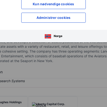
XXXXXXX
XXXXXXX
Kun nødvendige cookies
XXXXXXX
XXXXXXX
Åpne konto
for å få tilgang 
Administrer cookies
XXXXXXX
XXXXXXX
Norge
s, and develops a collection of assets positioned at the intersection
tate assets with a variety of restaurant, retail, and leisure offerings
ne cohesive setting. The company has three operating segments: Land
Entertainment, which consists of baseball operations of the Aviators
rated at the Seaport in New York.
bn
ughes Holdings
Liberty Capital Corp.