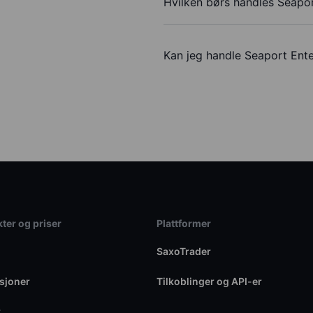
Hvilken børs handles Seapo
Kan jeg handle Seaport Ent
ter og priser
Plattformer
SaxoTrader
sjoner
Tilkoblinger og API-er
r