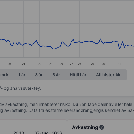
ories.
s. Data ranges from 25.39 to 29.05.
20
21
22
23
24
27
28
29
30
31
 mdr
1 år
3 år
5 år
Hittil i år
All historikk
af- og analyseverktøy.
tiv avkastning, men innebærer risiko. Du kan tape deler av eller hele
idig avkastning. Data fra eksterne leverandører gjengis uendret av Sa
Avkastning
28,18
07-aug.-2026