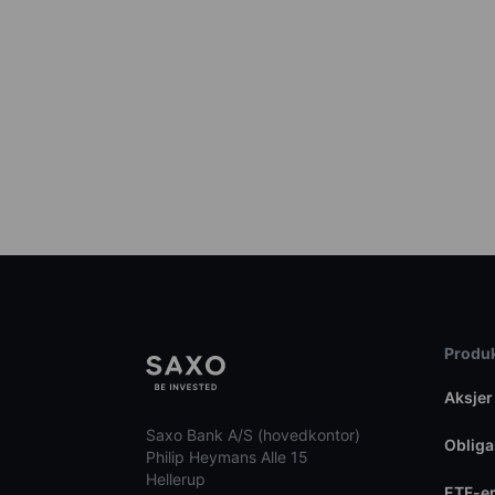
Produk
Aksjer
Saxo Bank A/S (hovedkontor)
Obliga
Philip Heymans Alle 15
Hellerup
ETF-e