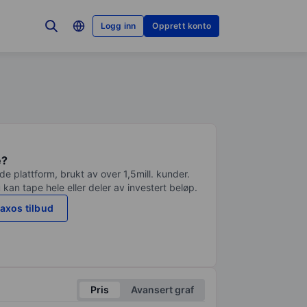
Logg inn
Opprett konto
e?
e plattform, brukt av over 1,5mill. kunder.
 kan tape hele eller deler av investert beløp.
axos tilbud
Pris
Avansert graf