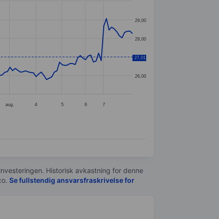
29,00
28,00
27,01
27,00
26,00
aug.
4
5
6
7
 investeringen. Historisk avkastning for denne
xo.
Se fullstendig ansvarsfraskrivelse for