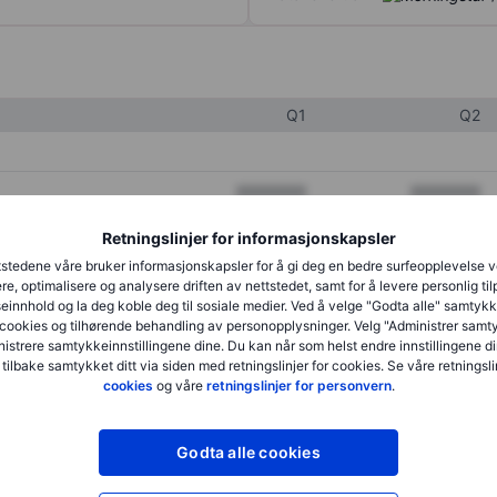
Q1
Q2
XXXXXXX
XXXXXXX
XXXXXXX
XXXXXXX
Retningslinjer for informasjonskapsler
stedene våre bruker informasjonskapsler for å gi deg en bedre surfeopplevelse 
XXXXXXX
XXXXXXX
re, optimalisere og analysere driften av nettstedet, samt for å levere personlig ti
innhold og la deg koble deg til sosiale medier. Ved å velge "Godta alle" samtykke
cookies og tilhørende behandling av personopplysninger. Velg "Administrer samt
istrere samtykkeinnstillingene dine. Du kan når som helst endre innstillingene di
XXXXXXX
XXXXXXX
 tilbake samtykket ditt via siden med retningslinjer for cookies. Se våre retningslin
cookies
og våre
retningslinjer for personvern
.
XXXXXXX
XXXXXXX
Godta alle cookies
XXXXXXX
XXXXXXX