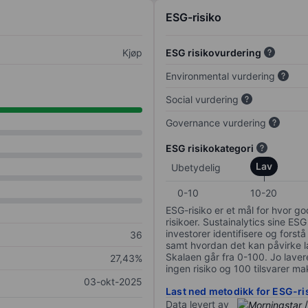
ESG-risiko
Kjøp
ESG risikovurdering
Environmental vurdering
Social vurdering
Governance vurdering
ESG risikokategori
Lav
Ubetydelig
0-10
10-20
ESG-risiko er et mål for hvor g
risikoer. Sustainalytics sine ESG
investorer identifisere og forstå
36
samt hvordan det kan påvirke lan
Skalaen går fra 0-100. Jo lavere
27,43%
ingen risiko og 100 tilsvarer mak
03-okt-2025
Last ned metodikk for ESG-ri
Data levert av
/