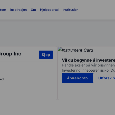
toer
Inspirasjon
Om
Hjelpeportal
Institusjon
roup Inc
Kjøp
Vil du begynne å invester
Handle aksjer på vår prisvinnend
Investering innebærer risiko. Du
Åpne konto
Utforsk S
sed