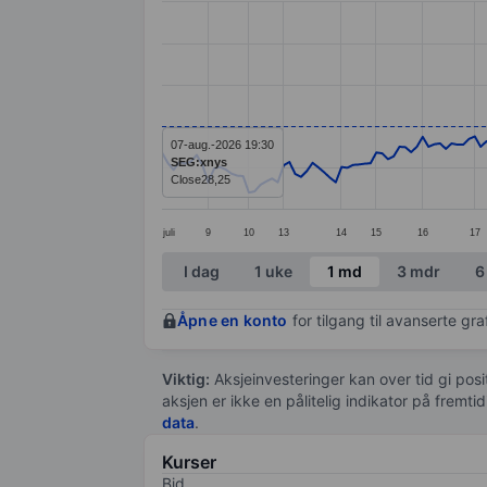
Line chart with 192 data points.
The chart has 1 X axis displaying categ
The chart has 1 Y axis displaying value
07-aug.-2026 19:30
SEG:xnys
Close
28,25
juli
9
10
13
14
15
16
17
End of interactive chart.
I dag
1 uke
1 md
3 mdr
6
Åpne en konto
for tilgang til avanserte gr
Viktig:
Aksjeinvesteringer kan over tid gi posi
aksjen er ikke en pålitelig indikator på fremt
data
.
Kurser
Bid