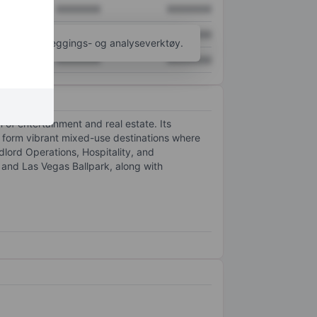
XXXXXXX
XXXXXXX
XXXXXXX
XXXXXXX
til flere kartleggings- og analyseverktøy.
XXXXXXX
XXXXXXX
 of entertainment and real estate. Its
 to form vibrant mixed-use destinations where
lord Operations, Hospitality, and
 and Las Vegas Ballpark, along with