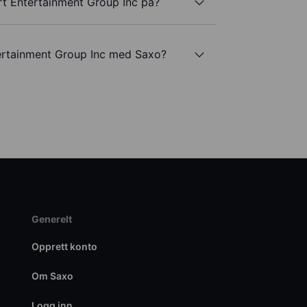
rt Entertainment Group Inc på?
ertainment Group Inc med Saxo?
Generelt
Opprett konto
Om Saxo
Logg inn