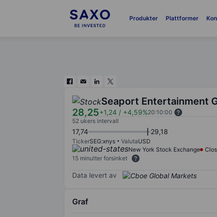
Produkter
Plattformer
Kon
Seaport Entertainment G
28,25
+1,24
/
+4,59%
20:10:00
52 ukers intervall
17,74
29,18
Ticker
SEG:xnys
Valuta
USD
New York Stock Exchange
Clo
15 minutter forsinket
Data levert av
Graf
Chart