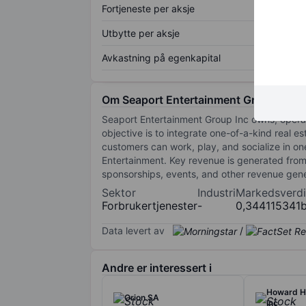
Fortjeneste per aksje
Utbytte per aksje
Avkastning på egenkapital
Om Seaport Entertainment Group Inc
Seaport Entertainment Group Inc owns, operate
objective is to integrate one-of-a-kind real es
customers can work, play, and socialize in o
Entertainment. Key revenue is generated from 
sponsorships, events, and other revenue gene
Sektor
Industri
Markedsverdi
Forbrukertjenester
-
0,344115341
Data levert av
/
Andre er interessert i
Howard H
Orion SA
Inc