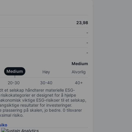
23,98
-
-
-
Medium
Medium
Høy
Alvorlig
20-30
30-40
40+
odt et selskap håndterer materielle ESG-
 risikokategorier er designet for å hjelpe
 økonomisk viktige ESG-risikoer til et selskap,
gsiktige resultater for investeringer.
 plassering på skalen, jo bedre. 0 tilsvarer
simal risiko.
siko