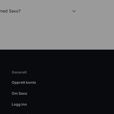
D med Saxo?
Generelt
Opprett konto
Om Saxo
Logg inn