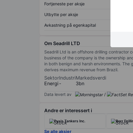
Fortjeneste per aksje
Utbytte per aksje
Avkastning på egenkapital
Om Seadrill LTD
Seadrill Ltd is an offshore drilling contracto
business of the company is the ownership and 
in both benign and harsh environments. The 
derives maximum revenue from Brazil.
Sektor
Industri
Markedsverdi
Energi
-
3bn
Data levert av
/
Andre er interessert i
Pyxis Tankers Inc.
Borr Drill
Se alle aksjer