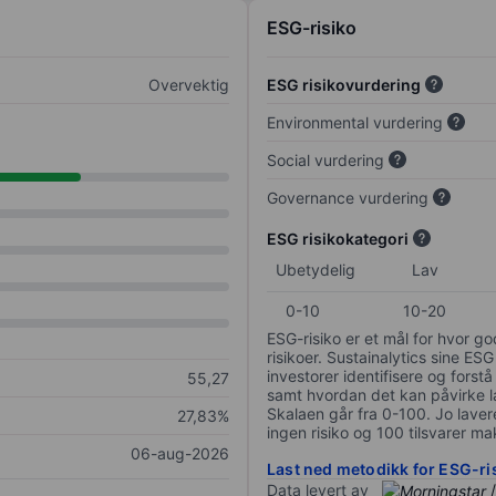
ESG-risiko
Overvektig
ESG risikovurdering
Environmental vurdering
Social vurdering
Governance vurdering
ESG risikokategori
Ubetydelig
Lav
0-10
10-20
ESG-risiko er et mål for hvor g
risikoer. Sustainalytics sine ESG
investorer identifisere og forstå
55,27
samt hvordan det kan påvirke lan
Skalaen går fra 0-100. Jo lavere
27,83%
ingen risiko og 100 tilsvarer mak
06-aug-2026
Last ned metodikk for ESG-ri
Data levert av
/