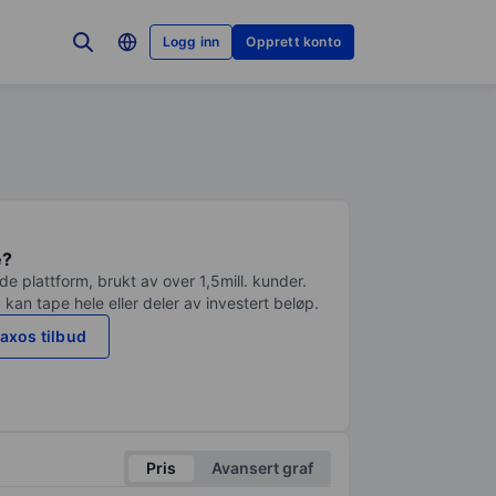
Logg inn
Opprett konto
e?
e plattform, brukt av over 1,5mill. kunder.
 kan tape hele eller deler av investert beløp.
axos tilbud
Pris
Avansert graf