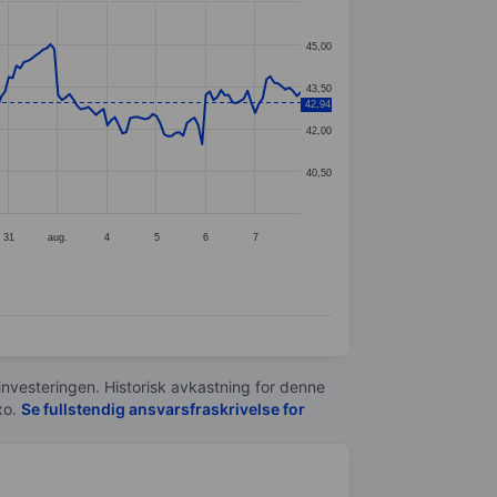
45,00
43,50
42,94
42,00
40,50
31
aug.
4
5
6
7
 investeringen. Historisk avkastning for denne
xo.
Se fullstendig ansvarsfraskrivelse for