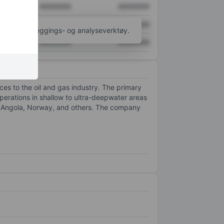
XXXXXXX
XXXXXXX
XXXXXXX
XXXXXXX
til flere kartleggings- og analyseverktøy.
XXXXXXX
XXXXXXX
ces to the oil and gas industry. The primary
operations in shallow to ultra-deepwater areas
l, Angola, Norway, and others. The company