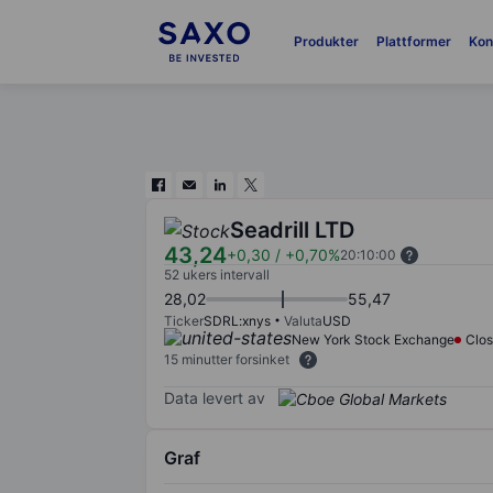
Produkter
Plattformer
Kon
Seadrill LTD
43,24
+0,30
/
+0,70%
20:10:00
52 ukers intervall
28,02
55,47
Ticker
SDRL:xnys
Valuta
USD
New York Stock Exchange
Clo
15 minutter forsinket
Data levert av
Graf
Chart