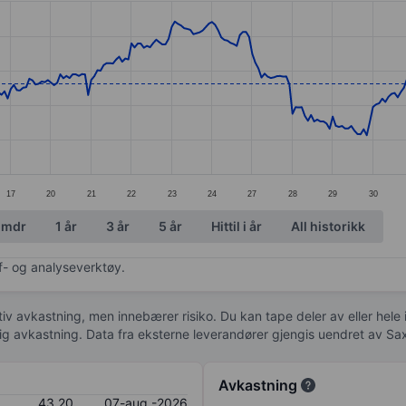
ories.
s. Data ranges from 39.11 to 45.64.
17
20
21
22
23
24
27
28
29
30
 mdr
1 år
3 år
5 år
Hittil i år
All historikk
af- og analyseverktøy.
tiv avkastning, men innebærer risiko. Du kan tape deler av eller hele
idig avkastning. Data fra eksterne leverandører gjengis uendret av Sa
Avkastning
43,20
07-aug.-2026