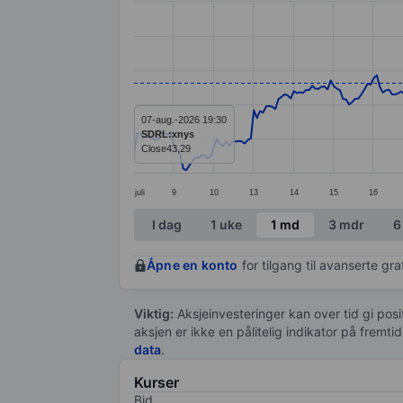
Line chart with 299 data points.
The chart has 1 X axis displaying categ
The chart has 1 Y axis displaying value
07-aug.-2026 19:30
SDRL:xnys
Close
43,29
juli
9
10
13
14
15
16
End of interactive chart.
I dag
1 uke
1 md
3 mdr
6
Åpne en konto
for tilgang til avanserte gr
Viktig:
Aksjeinvesteringer kan over tid gi posi
aksjen er ikke en pålitelig indikator på fremt
data
.
Kurser
Bid