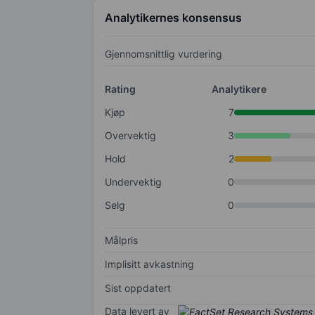
Analytikernes konsensus
Gjennomsnittlig vurdering
Rating
Analytikere
Kjøp
7
Overvektig
3
Hold
2
Undervektig
0
Selg
0
Målpris
Implisitt avkastning
Sist oppdatert
Data levert av