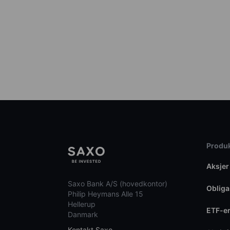
Produk
Aksjer
Saxo Bank A/S (hovedkontor)
Obliga
Philip Heymans Alle 15
Hellerup
ETF-e
Danmark
Kontakt Saxo