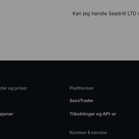
Kan jeg handle Seadrill LT
ter og priser
Plattformer
SaxoTrader
sjoner
Tilkoblinger og API-er
r
Kontoer & service