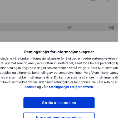
Q1
Q2
XXXXXXX
XXXXXXX
Retningslinjer for informasjonskapsler
XXXXXXX
XXXXXXX
stedene våre bruker informasjonskapsler for å gi deg en bedre surfeopplevelse 
re, optimalisere og analysere driften av nettstedet, samt for å levere personlig ti
XXXXXXX
XXXXXXX
innhold og la deg koble deg til sosiale medier. Ved å velge "Godta alle" samtykke
cookies og tilhørende behandling av personopplysninger. Velg "Administrer samt
istrere samtykkeinnstillingene dine. Du kan når som helst endre innstillingene di
 tilbake samtykket ditt via siden med retningslinjer for cookies. Se våre retningslin
XXXXXXX
XXXXXXX
cookies
og våre
retningslinjer for personvern
.
XXXXXXX
XXXXXXX
Godta alle cookies
XXXXXXX
XXXXXXX
Kun nødvendige cookies