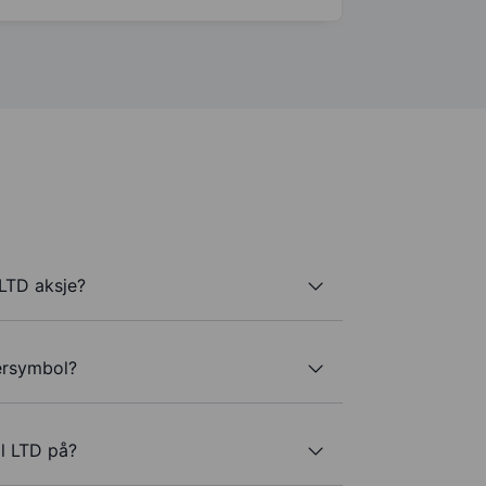
 LTD aksje?
kersymbol?
ll LTD på?