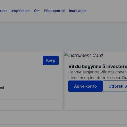
toer
Inspirasjon
Om
Hjelpeportal
Institusjon
Kjøp
Vil du begynne å invester
Handle aksjer på vår prisvinnend
Investering innebærer risiko. Du
Åpne konto
Utforsk S
sed