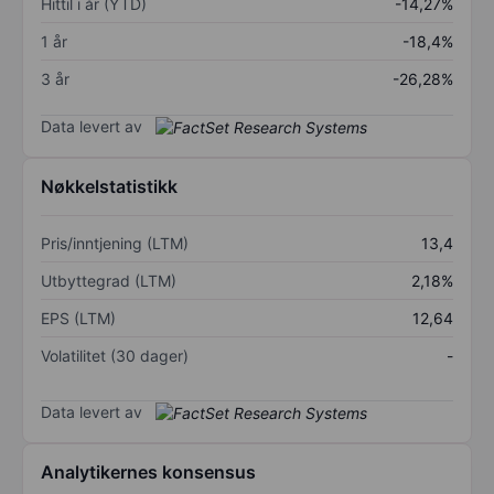
Hittil i år (YTD)
-14,27%
1 år
-18,4%
3 år
-26,28%
Data levert av
Nøkkelstatistikk
Pris/inntjening (LTM)
13,4
Utbyttegrad (LTM)
2,18%
EPS (LTM)
12,64
Volatilitet (30 dager)
-
Data levert av
Analytikernes konsensus