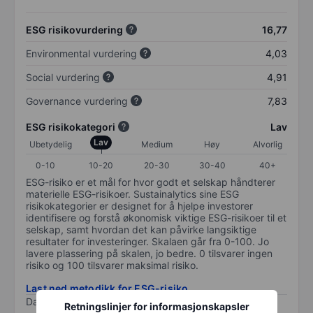
ESG risikovurdering
16,77
Environmental vurdering
4,03
Social vurdering
4,91
Governance vurdering
7,83
ESG risikokategori
Lav
Lav
Ubetydelig
Medium
Høy
Alvorlig
0-10
10-20
20-30
30-40
40+
ESG-risiko er et mål for hvor godt et selskap håndterer
materielle ESG-risikoer. Sustainalytics sine ESG
risikokategorier er designet for å hjelpe investorer
identifisere og forstå økonomisk viktige ESG-risikoer til et
selskap, samt hvordan det kan påvirke langsiktige
resultater for investeringer. Skalaen går fra 0-100. Jo
lavere plassering på skalen, jo bedre. 0 tilsvarer ingen
risiko og 100 tilsvarer maksimal risiko.
Last ned metodikk for ESG-risiko
Data levert av
/
Retningslinjer for informasjonskapsler