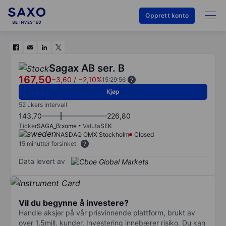
Opprett konto
Sagax AB ser. B
167,50
−3,60
/
−2,10%
15:29:56
Kjøp
52 ukers intervall
143,70
226,80
Ticker
SAGA_B:xome
Valuta
SEK
NASDAQ OMX Stockholm
Closed
15 minutter forsinket
Data levert av
Vil du begynne å investere?
Handle aksjer på vår prisvinnende plattform, brukt av
over 1,5mill. kunder. Investering innebærer risiko. Du kan