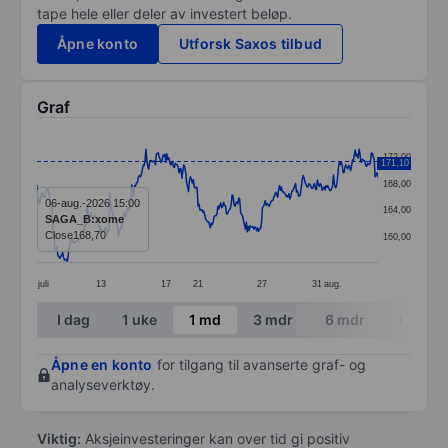
tape hele eller deler av investert beløp.
Åpne konto
Utforsk Saxos tilbud
Graf
Chart
172,00
171,10
Line chart with 361 data points.
168,00
The chart has 1 X axis displaying categories.
06-aug.-2026 15:00
164,00
SAGA_B:xome
The chart has 1 Y axis displaying values. Data ranges 
Close
168,70
160,00
juli
13
17
21
27
31
aug.
End of interactive chart.
I dag
1 uke
1 md
3 mdr
6 mdr
1 år
Åpne en konto
for tilgang til avanserte graf- og
analyseverktøy.
Viktig:
Aksjeinvesteringer kan over tid gi positiv