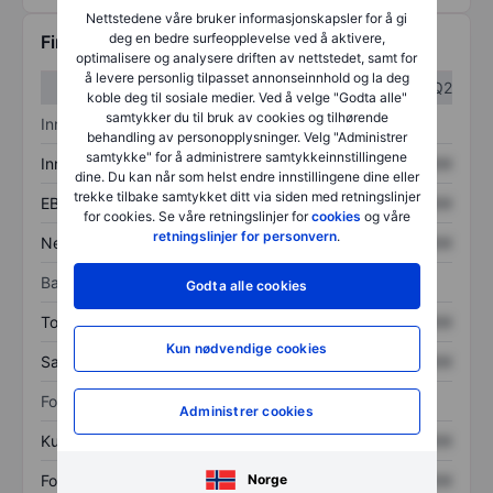
Nettstedene våre bruker informasjonskapsler for å gi
deg en bedre surfeopplevelse ved å aktivere,
Finansiell informasjon
optimalisere og analysere driften av nettstedet, samt for
å levere personlig tilpasset annonseinnhold og la deg
Q1
Q2
koble deg til sosiale medier. Ved å velge "Godta alle"
samtykker du til bruk av cookies og tilhørende
Inntektsoversikt
behandling av personopplysninger. Velg "Administrer
samtykke" for å administrere samtykkeinnstillingene
Inntekter
XXXXXXX
XXXXXXX
dine. Du kan når som helst endre innstillingene dine eller
trekke tilbake samtykket ditt via siden med retningslinjer
EBITDA
XXXXXXX
XXXXXXX
for cookies. Se våre retningslinjer for
cookies
og våre
retningslinjer for personvern
.
Nettoinntekt
XXXXXXX
XXXXXXX
Balanse
Godta alle cookies
Totale eiendeler
XXXXXXX
XXXXXXX
Kun nødvendige cookies
Samlet gjeld
XXXXXXX
XXXXXXX
Forholdstall
Administrer cookies
Kurs/salg
XXXXXXX
XXXXXXX
Norge
Fortjeneste per aksje
XXXXXXX
XXXXXXX