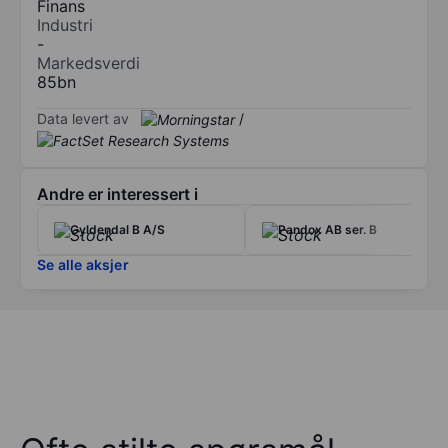
Finans
Industri
-
Markedsverdi
85bn
Data levert av
/
Andre er interessert i
Gyldendal B A/S
Pandox AB ser. B
Se alle aksjer