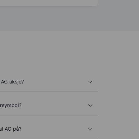
 AG aksje?
kersymbol?
al AG på?