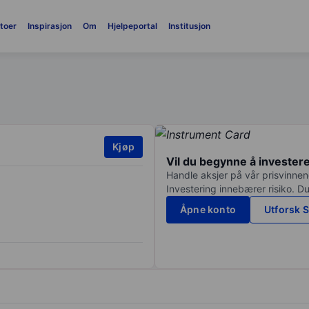
toer
Inspirasjon
Om
Hjelpeportal
Institusjon
Kjøp
Vil du begynne å invester
Handle aksjer på vår prisvinnend
Investering innebærer risiko. Du
Åpne konto
Utforsk S