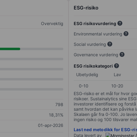
ESG-risiko
Overvektig
ESG risikovurdering
Environmental vurdering
Social vurdering
Governance vurdering
ESG risikokategori
Ubetydelig
Lav
0-10
10-20
ESG-risiko er et mål for hvor g
risikoer. Sustainalytics sine ESG
investorer identifisere og forstå
798
samt hvordan det kan påvirke lan
Skalaen går fra 0-100. Jo lavere
18,31%
ingen risiko og 100 tilsvarer mak
01-apr-2026
Last ned metodikk for ESG-ri
Data levert av
/