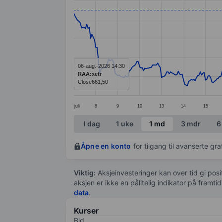
Line chart with 390 data points.
The chart has 1 X axis displaying categ
The chart has 1 Y axis displaying valu
06-aug.-2026 14:30
RAA:xetr
Close
661,50
juli
8
9
10
13
14
15
End of interactive chart.
I dag
1 uke
1 md
3 mdr
6
Åpne en konto
for tilgang til avanserte gr
Viktig:
Aksjeinvesteringer kan over tid gi posi
aksjen er ikke en pålitelig indikator på fremt
data
.
Kurser
Bid