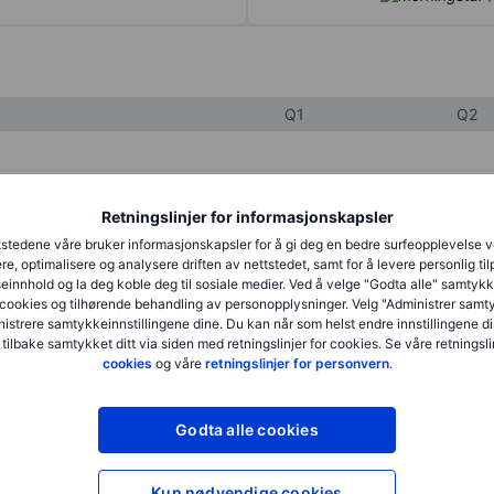
Q1
Q2
XXXXXXX
XXXXXXX
Retningslinjer for informasjonskapsler
XXXXXXX
XXXXXXX
stedene våre bruker informasjonskapsler for å gi deg en bedre surfeopplevelse 
re, optimalisere og analysere driften av nettstedet, samt for å levere personlig ti
XXXXXXX
XXXXXXX
innhold og la deg koble deg til sosiale medier. Ved å velge "Godta alle" samtykke
cookies og tilhørende behandling av personopplysninger. Velg "Administrer samt
istrere samtykkeinnstillingene dine. Du kan når som helst endre innstillingene di
 tilbake samtykket ditt via siden med retningslinjer for cookies. Se våre retningslin
XXXXXXX
XXXXXXX
cookies
og våre
retningslinjer for personvern
.
XXXXXXX
XXXXXXX
Godta alle cookies
XXXXXXX
XXXXXXX
Kun nødvendige cookies