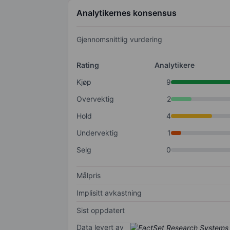
Analytikernes konsensus
Gjennomsnittlig vurdering
Rating
Analytikere
Kjøp
9
Overvektig
2
Hold
4
Undervektig
1
Selg
0
Målpris
Implisitt avkastning
Sist oppdatert
Data levert av