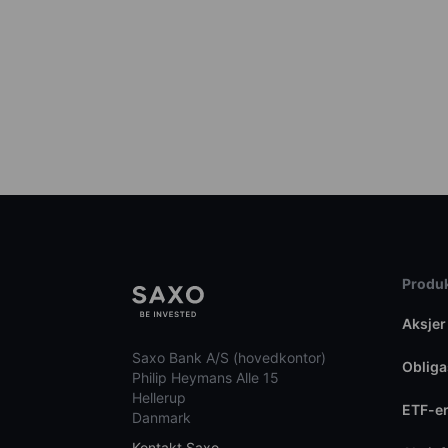
Produk
Aksjer
Saxo Bank A/S (hovedkontor)
Obliga
Philip Heymans Alle 15
Hellerup
ETF-e
Danmark
Kontakt Saxo