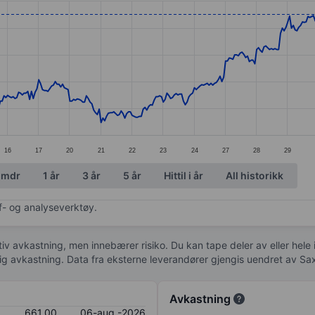
ories.
es. Data ranges from 622 to 688.5.
16
17
20
21
22
23
24
27
28
29
 mdr
1 år
3 år
5 år
Hittil i år
All historikk
af- og analyseverktøy.
tiv avkastning, men innebærer risiko. Du kan tape deler av eller hele
idig avkastning. Data fra eksterne leverandører gjengis uendret av Sa
Avkastning
661,00
06-aug.-2026