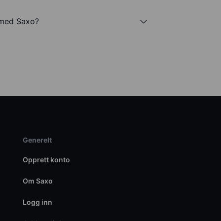
 med Saxo?
Generelt
Opprett konto
Om Saxo
Logg inn