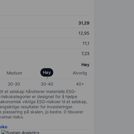
31,29
12,95
11,1
7,23
Høy
Høy
Medium
Alvorlig
20-30
30-40
40+
odt et selskap håndterer materielle ESG-
 risikokategorier er designet for å hjelpe
 økonomisk viktige ESG-risikoer til et selskap,
gsiktige resultater for investeringer.
 plassering på skalen, jo bedre. 0 tilsvarer
simal risiko.
siko