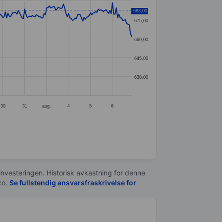
683,00
675,00
660,00
645,00
630,00
30
31
aug.
4
5
6
 investeringen. Historisk avkastning for denne
xo.
Se fullstendig ansvarsfraskrivelse for