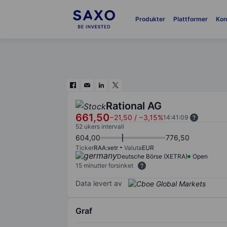
Produkter
Plattformer
Kon
Rational AG
661,50
−21,50
/
−3,15%
14:41:09
52 ukers intervall
604,00
776,50
Ticker
RAA:xetr
Valuta
EUR
Deutsche Börse (XETRA)
Open
15 minutter forsinket
Data levert av
Graf
Chart