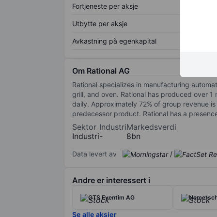
Fortjeneste per aksje
Utbytte per aksje
Avkastning på egenkapital
Om Rational AG
Rational specializes in manufacturing automat
grill, and oven. Rational has produced over 1 
daily. Approximately 72% of group revenue is
predecessor product. Rational has a presence 
Sektor
Industri
Markedsverdi
Industri
-
8bn
Data levert av
/
Andre er interessert i
CTS Eventim AG
Nemetsc
Se alle aksjer