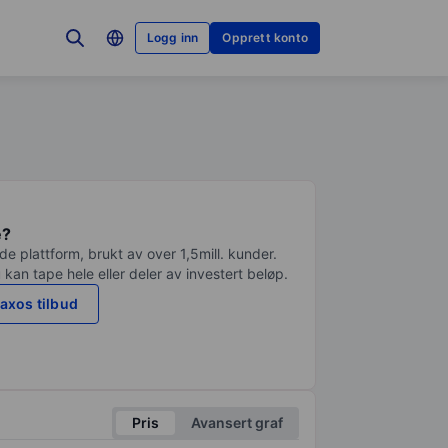
Logg inn
Opprett konto
e?
e plattform, brukt av over 1,5mill. kunder.
 kan tape hele eller deler av investert beløp.
axos tilbud
Pris
Avansert graf