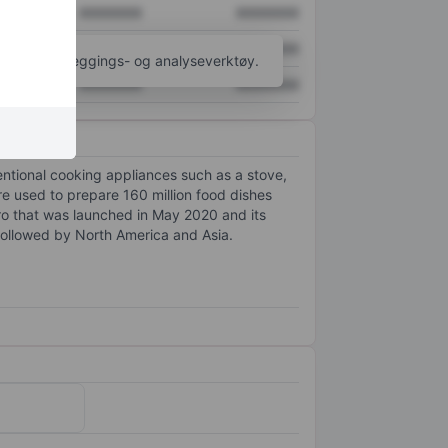
XXXXXXX
XXXXXXX
XXXXXXX
XXXXXXX
til flere kartleggings- og analyseverktøy.
XXXXXXX
XXXXXXX
entional cooking appliances such as a stove,
re used to prepare 160 million food dishes
ro that was launched in May 2020 and its
 followed by North America and Asia.