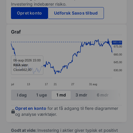
Investering indebærer risiko.
Opret konto
Udforsk Saxos tilbud
Graf
Chart
683,00
675,00
Line chart with 391 data points.
660,00
The chart has 1 X axis displaying categories.
06-aug-2026 15:00
645,00
RAA:xetr
The chart has 1 Y axis displaying values. Data ranges
Close
662,00
630,00
jul
13
17
21
27
31
aug
End of interactive chart.
I dag
1 uge
1 md
3 mdr
6 mdr
1 år
Opret en konto
for at få adgang til flere diagrammer
og analyse værktøjer.
Godt at vide:
Investering i aktier giver typisk et positivt