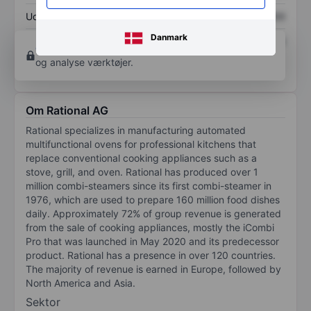
Udbytte pr. aktie
XXXXXXX
XXXXXXX
Danmark
Afkast af egenkapital
XXXXXXX
XXXXXXX
Opret konto
for at få adgang til flere diagrammer
og analyse værktøjer.
Om Rational AG
Rational specializes in manufacturing automated
multifunctional ovens for professional kitchens that
replace conventional cooking appliances such as a
stove, grill, and oven. Rational has produced over 1
million combi-steamers since its first combi-steamer in
1976, which are used to prepare 160 million food dishes
daily. Approximately 72% of group revenue is generated
from the sale of cooking appliances, mostly the iCombi
Pro that was launched in May 2020 and its predecessor
product. Rational has a presence in over 120 countries.
The majority of revenue is earned in Europe, followed by
North America and Asia.
Sektor