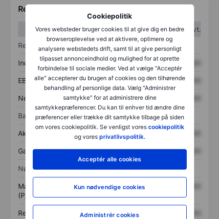
Regnskabstal
Cookiepolitik
1. kvt.
2. kvt.
Vores websteder bruger cookies til at give dig en bedre
browseroplevelse ved at aktivere, optimere og
Resultatopgørelse
analysere webstedets drift, samt til at give personligt
tilpasset annonceindhold og mulighed for at oprette
Indtægter
XXXXXXX
XXXXXXX
forbindelse til sociale medier. Ved at vælge "Acceptér
alle" accepterer du brugen af cookies og den tilhørende
EBITDA
XXXXXXX
XXXXXXX
behandling af personlige data. Vælg "Administrer
Nettoresultat
XXXXXXX
XXXXXXX
samtykke" for at administrere dine
samtykkepræferencer. Du kan til enhver tid ændre dine
Balance
præferencer eller trække dit samtykke tilbage på siden
om vores cookiepolitik. Se venligst vores
cookiepolitik
Aktiver i alt
XXXXXXX
XXXXXXX
og vores
privatlivspolitik.
Gæld
XXXXXXX
XXXXXXX
Acceptér alle cookies
Nøgletal
Markedsværdi/omsætning
XXXXXXX
XXXXXXX
Kun nødvendige cookies
(P/S)
Resultat pr. aktie (EPS)
XXXXXXX
XXXXXXX
Administrér cookies