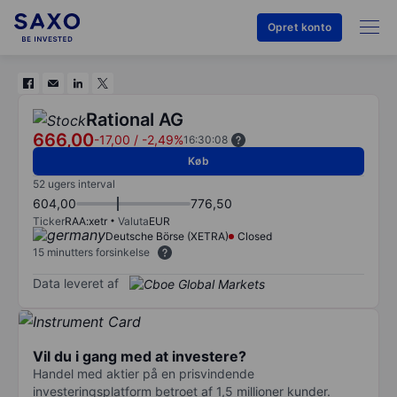
Opret konto
Rational AG
666,00
-17,00
/
-2,49%
16:30:08
Køb
52 ugers interval
604,00
776,50
Ticker
RAA:xetr
Valuta
EUR
Deutsche Börse (XETRA)
Closed
15 minutters forsinkelse
Data leveret af
Vil du i gang med at investere?
Handel med aktier på en prisvindende
investeringsplatform betroet af 1,5 millioner kunder.