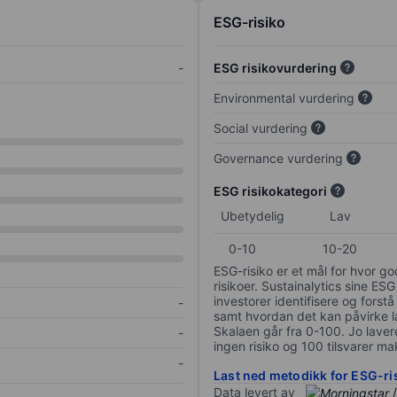
ESG-risiko
-
ESG risikovurdering
Environmental vurdering
Social vurdering
Governance vurdering
ESG risikokategori
Ubetydelig
Lav
0-10
10-20
ESG-risiko er et mål for hvor g
risikoer. Sustainalytics sine ESG
investorer identifisere og forstå
-
samt hvordan det kan påvirke lan
Skalaen går fra 0-100. Jo lavere
-
ingen risiko og 100 tilsvarer mak
-
Last ned metodikk for ESG-ri
Data levert av
/