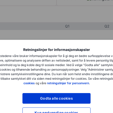
Q1
Q2
XXXXXXX
XXXXXXX
Retningslinjer for informasjonskapsler
XXXXXXX
XXXXXXX
stedene våre bruker informasjonskapsler for å gi deg en bedre surfeopplevelse 
re, optimalisere og analysere driften av nettstedet, samt for å levere personlig ti
XXXXXXX
XXXXXXX
innhold og la deg koble deg til sosiale medier. Ved å velge "Godta alle" samtykke
cookies og tilhørende behandling av personopplysninger. Velg "Administrer samt
istrere samtykkeinnstillingene dine. Du kan når som helst endre innstillingene di
 tilbake samtykket ditt via siden med retningslinjer for cookies. Se våre retningslin
XXXXXXX
XXXXXXX
cookies
og våre
retningslinjer for personvern
.
XXXXXXX
XXXXXXX
Godta alle cookies
XXXXXXX
XXXXXXX
Kun nødvendige cookies