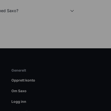
 med Saxo?
Generelt
Opprett konto
Om Saxo
Logg inn