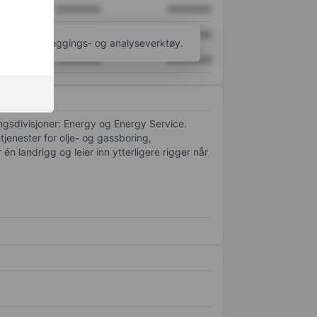
XXXXXXX
XXXXXXX
XXXXXXX
XXXXXXX
til flere kartleggings- og analyseverktøy.
XXXXXXX
XXXXXXX
tningsdivisjoner: Energy og Energy Service.
jenester for olje- og gassboring,
n landrigg og leier inn ytterligere rigger når