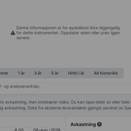
Denne informasjonen er for øyeblikket ikke tilgjengelig
for dette instrumentet. Oppdater siden eller prøv igjen
senere.
 mdr
1 år
3 år
5 år
Hittil i år
All historikk
af- og analyseverktøy.
tiv avkastning, men innebærer risiko. Du kan tape deler av eller hele
idig avkastning. Data fra eksterne leverandører gjengis uendret av Sa
Avkastning
6,00
06-aug.-2026