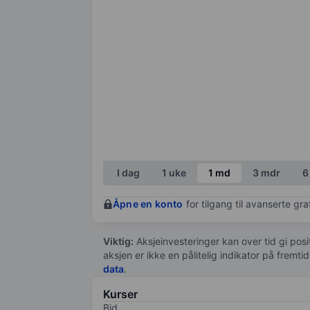
I dag
1 uke
1 md
3 mdr
6
Åpne en konto
for tilgang til avanserte gr
Viktig:
Aksjeinvesteringer kan over tid gi posi
aksjen er ikke en pålitelig indikator på fremt
data
.
Kurser
Bid