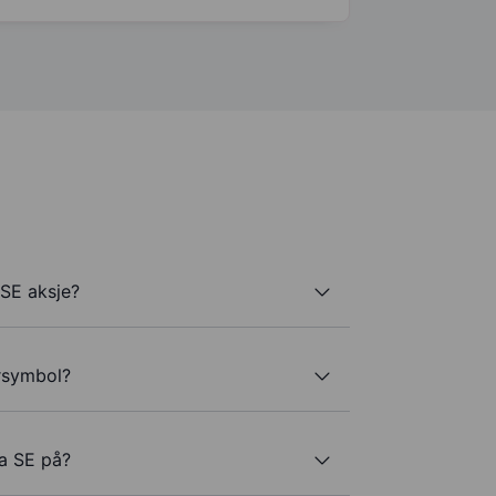
 SE aksje?
ersymbol?
ia SE på?