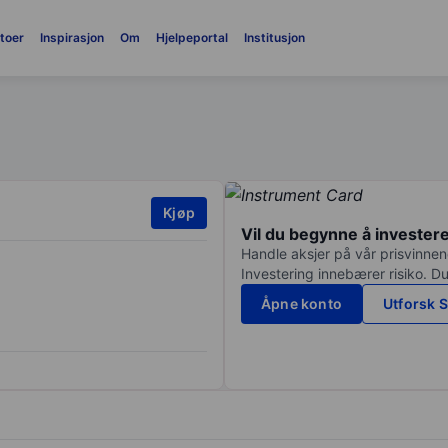
toer
Inspirasjon
Om
Hjelpeportal
Institusjon
Kjøp
Vil du begynne å invester
Handle aksjer på vår prisvinnend
Investering innebærer risiko. Du
Åpne konto
Utforsk S