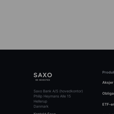
Produk
Aksjer
Saxo Bank A/S (hovedkontor)
Obliga
Philip Heymans Alle 15
Hellerup
ETF-e
Danmark
Kontakt Saxo