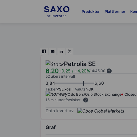
Produkter
Plattformer
Kon
Petrolia SE
6,20
+0,25
/
+4,20%
14:45:00
52 ukers intervall
3,84
6,60
Ticker
PSE:xosl
Valuta
NOK
Oslo Børs/Oslo Stock Exchange
Closed
15 minutter forsinket
Data levert av
Graf