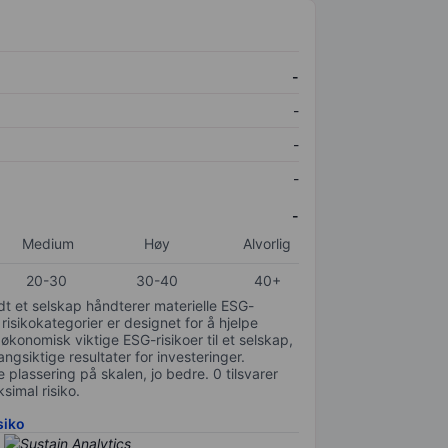
-
-
-
-
-
Medium
Høy
Alvorlig
20-30
30-40
40+
odt et selskap håndterer materielle ESG-
 risikokategorier er designet for å hjelpe
 økonomisk viktige ESG-risikoer til et selskap,
gsiktige resultater for investeringer.
 plassering på skalen, jo bedre. 0 tilsvarer
simal risiko.
siko