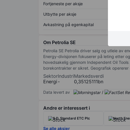
Fortjeneste per aksje
Utbytte per aksje
Avkastning på egenkapital
Om Petrolia SE
Petrolia SE Petrolia driver salg og utleie av e
Energy-divisjonen fokuserer på leting etter og
hovedsakelig gjennom Independent Oil Tools AS
borekontrakter er sikret. Geografisk opererer 
Sektor
Industri
Markedsverdi
Energi
-
0,35125111bn
Data levert av
/
Andre er interessert i
S.D. Standard ETC Plc
North En
Se alle aksjer