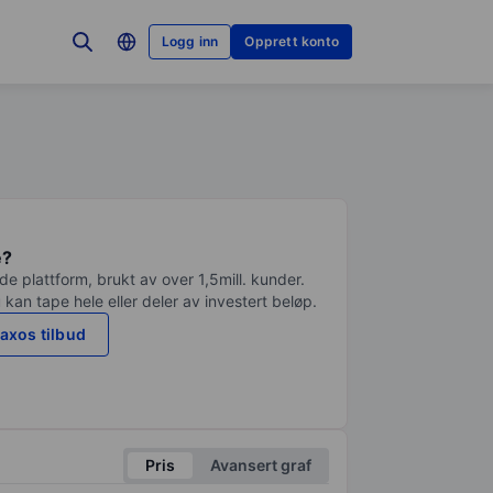
Logg inn
Opprett konto
e?
e plattform, brukt av over 1,5mill. kunder.
 kan tape hele eller deler av investert beløp.
axos tilbud
Pris
Avansert graf