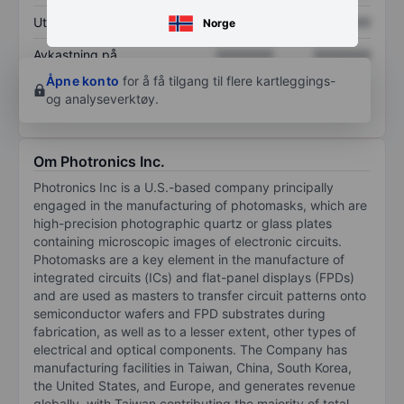
Utbytte per aksje
XXXXXXX
XXXXXXX
Norge
Avkastning på
XXXXXXX
XXXXXXX
egenkapital
Åpne konto
for å få tilgang til flere kartleggings-
og analyseverktøy.
Om Photronics Inc.
Photronics Inc is a U.S.-based company principally
engaged in the manufacturing of photomasks, which are
high-precision photographic quartz or glass plates
containing microscopic images of electronic circuits.
Photomasks are a key element in the manufacture of
integrated circuits (ICs) and flat-panel displays (FPDs)
and are used as masters to transfer circuit patterns onto
semiconductor wafers and FPD substrates during
fabrication, as well as to a lesser extent, other types of
electrical and optical components. The Company has
manufacturing facilities in Taiwan, China, South Korea,
the United States, and Europe, and generates revenue
globally, with Taiwan contributing the majority of total