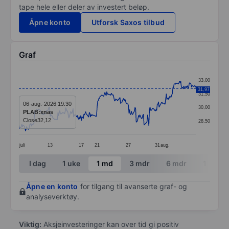
tape hele eller deler av investert beløp.
Åpne konto
Utforsk Saxos tilbud
Graf
Chart
33,00
Line chart with 295 data points.
31,97
31,50
The chart has 1 X axis displaying categories.
06-aug.-2026 19:30
30,00
PLAB:xnas
The chart has 1 Y axis displaying values. Data ranges 
Close
32,12
28,50
juli
13
17
21
27
31
aug.
End of interactive chart.
I dag
1 uke
1 md
3 mdr
6 mdr
1 år
Åpne en konto
for tilgang til avanserte graf- og
analyseverktøy.
Viktig:
Aksjeinvesteringer kan over tid gi positiv