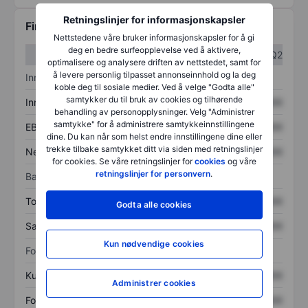
Retningslinjer for informasjonskapsler
Finansiell informasjon
Nettstedene våre bruker informasjonskapsler for å gi
deg en bedre surfeopplevelse ved å aktivere,
Q1
Q2
optimalisere og analysere driften av nettstedet, samt for
å levere personlig tilpasset annonseinnhold og la deg
Inntektsoversikt
koble deg til sosiale medier. Ved å velge "Godta alle"
samtykker du til bruk av cookies og tilhørende
Inntekter
XXXXXXX
XXXXXXX
behandling av personopplysninger. Velg "Administrer
samtykke" for å administrere samtykkeinnstillingene
EBITDA
XXXXXXX
XXXXXXX
dine. Du kan når som helst endre innstillingene dine eller
trekke tilbake samtykket ditt via siden med retningslinjer
Nettoinntekt
XXXXXXX
XXXXXXX
for cookies. Se våre retningslinjer for
cookies
og våre
retningslinjer for personvern
.
Balanse
Totale eiendeler
XXXXXXX
XXXXXXX
Godta alle cookies
Samlet gjeld
XXXXXXX
XXXXXXX
Kun nødvendige cookies
Forholdstall
Kurs/salg
XXXXXXX
XXXXXXX
Administrer cookies
Fortjeneste per aksje
XXXXXXX
XXXXXXX