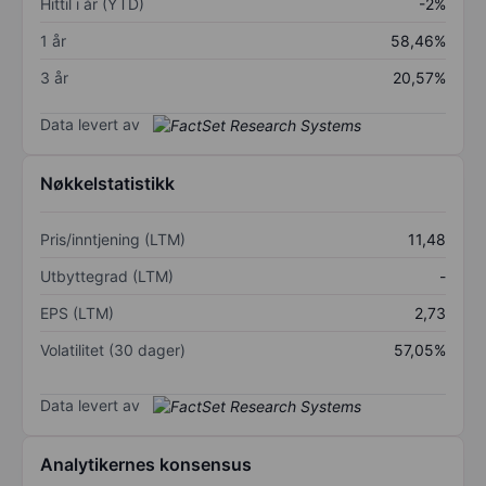
Hittil i år (YTD)
-2%
1 år
58,46%
3 år
20,57%
Data levert av
Nøkkelstatistikk
Pris/inntjening (LTM)
11,48
Utbyttegrad (LTM)
-
EPS (LTM)
2,73
Volatilitet (30 dager)
57,05%
Data levert av
Analytikernes konsensus