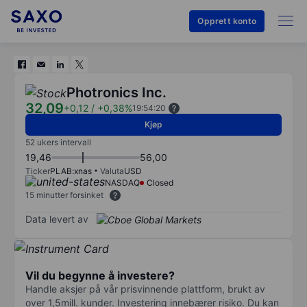
Opprett konto
Photronics Inc.
32,09
+0,12
/
+0,38%
19:54:20
Kjøp
52 ukers intervall
19,46
56,00
Ticker
PLAB:xnas
Valuta
USD
NASDAQ
Closed
15 minutter forsinket
Data levert av
Vil du begynne å investere?
Handle aksjer på vår prisvinnende plattform, brukt av
over 1,5mill. kunder. Investering innebærer risiko. Du kan