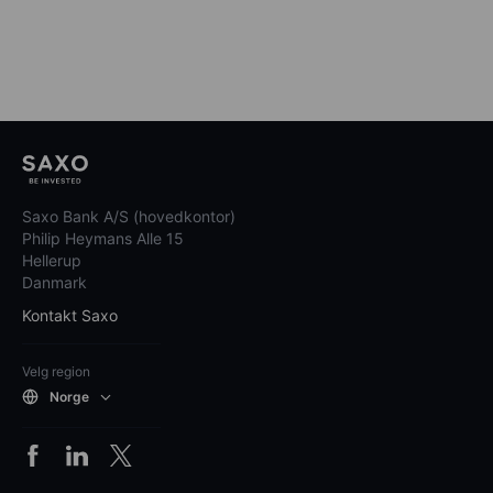
Saxo Bank A/S (hovedkontor)
Philip Heymans Alle 15
Hellerup
Danmark
Kontakt Saxo
Velg region
Norge