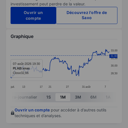
investissement peut perdre de la valeur.
Ouvrir un
Découvrez l'offre de
Saxo
compte
Graphique
Chart
33,00
Line chart with 295 data points.
31,90
31,50
The chart has 1 X axis displaying categories.
07-août-2026 19:30
30,00
PLAB:xnas
The chart has 1 Y axis displaying values. Data ranges 
Close
32,66
28,50
juil.
13
17
21
27
31
août
7
End of interactive chart.
Intra-journalier
1S
1M
3M
6M
1A
3A
Ouvrir un compte
pour accéder à d’autres outils
techniques et d’analyses.