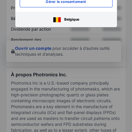
Gérer le consentement
Prix / ventes
XXXXXXX
XXXXXXX
Bénéfice par action
XXXXXXX
XXXXXXX
Belgique
Dividende par action
XXXXXXX
XXXXXXX
Rendement des
XXXXXXX
XXXXXXX
capitaux propres
Ouvrir un compte
pour accéder à d’autres outils
techniques et d’analyses.
À propos Photronics Inc.
Photronics Inc is a U.S.-based company principally
engaged in the manufacturing of photomasks, which are
high-precision photographic quartz or glass plates
containing microscopic images of electronic circuits.
Photomasks are a key element in the manufacture of
integrated circuits (ICs) and flat-panel displays (FPDs)
and are used as masters to transfer circuit patterns onto
semiconductor wafers and FPD substrates during
fabrication, as well as to a lesser extent, other types of