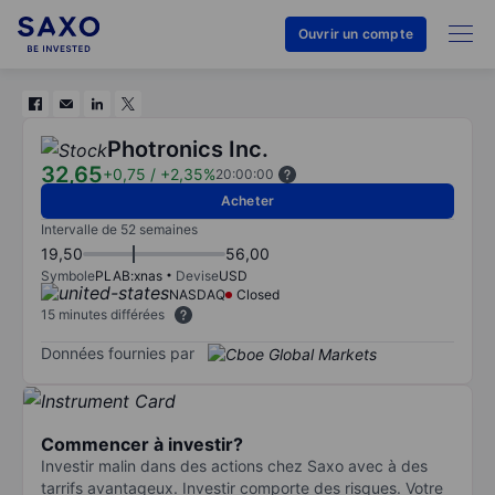
Ouvrir un compte
Photronics Inc.
32,65
+0,75
/
+2,35%
20:00:00
Acheter
Intervalle de 52 semaines
19,50
56,00
Symbole
PLAB:xnas
Devise
USD
NASDAQ
Closed
15 minutes différées
Données fournies par
Commencer à investir?
Investir malin dans des actions chez Saxo avec à des
tarrifs avantageux. Investir comporte des risques. Votre