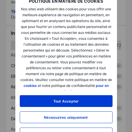
POLITIQUE EN MATIÈRE DE COOKIES
au risque le plus élevé).
Nos sites web utilisent des cookies pour vous offrir une
Télécharger la méthodologie ESG (en anglais)
meilleure expérience de navigation en permettant, en
Data provided by
/
optimisant et en analysant les opérations du site, ainsi
que pour fournir un contenu publicitaire personnalisé et
Informations financières
vous permettre de vous connecter aux médias sociaux.
En choisissant « Tout Accepter», vous consentez à
l'utilisation de cookies et au traitement des données
T1
T2
personnelles qui en découle. Sélectionnez « Gérer le
Résultats
consentement » pour gérer vos préférences en matière
de consentement. Vous pouvez modifier vos
Chiffre d’affaires
XXXXXXX
XXXXXXX
préférences ou retirer votre consentement à tout
moment via notre page de politique en matière de
EBITDA
XXXXXXX
XXXXXXX
cookies. Veuillez consulter notre politique en matière de
cookies
et notre politique de confidentialité
pour en
Résultat net
XXXXXXX
XXXXXXX
savoir plus
.
Bilan
Tout Accepter
Actif total
XXXXXXX
XXXXXXX
Nécessaires uniquement
Dette totale
XXXXXXX
XXXXXXX
Ratios