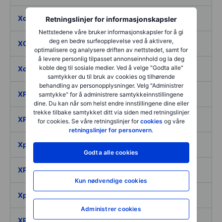
Xometry Inc.
Retningslinjer for informasjonskapsler
Nettstedene våre bruker informasjonskapsler for å gi
deg en bedre surfeopplevelse ved å aktivere,
XORTX Therapeutics Inc.
optimalisere og analysere driften av nettstedet, samt for
å levere personlig tilpasset annonseinnhold og la deg
koble deg til sosiale medier. Ved å velge "Godta alle"
Xos Inc.
samtykker du til bruk av cookies og tilhørende
behandling av personopplysninger. Velg "Administrer
XP Inc.
samtykke" for å administrere samtykkeinnstillingene
dine. Du kan når som helst endre innstillingene dine eller
trekke tilbake samtykket ditt via siden med retningslinjer
XP Power Plc
for cookies. Se våre retningslinjer for
cookies
og våre
retningslinjer for personvern
.
Xpel Inc
Godta alle cookies
XPeng Inc. - ADR
Kun nødvendige cookies
Xperi Inc.
Administrer cookies
XPLR Infrastructure LP