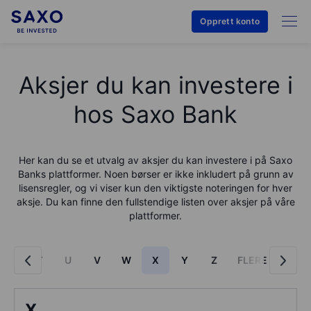
Opprett konto
Aksjer du kan investere i
hos Saxo Bank
Her kan du se et utvalg av aksjer du kan investere i på
Saxo
Bank
s plattformer. Noen børser er ikke inkludert på grunn av
lisensregler, og vi viser kun den viktigste noteringen for hver
aksje. Du kan finne den fullstendige listen over aksjer på våre
plattformer.
S
T
U
V
W
X
Y
Z
FLERE
X