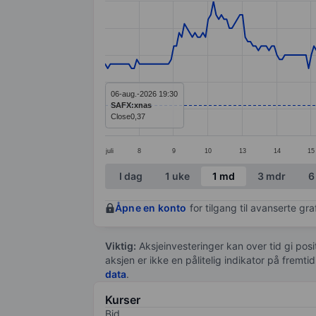
Line chart with 274 data points.
The chart has 1 X axis displaying categ
The chart has 1 Y axis displaying value
06-aug.-2026 19:30
SAFX:xnas
Close
0,37
juli
8
9
10
13
14
15
End of interactive chart.
I dag
1 uke
1 md
3 mdr
6
Åpne en konto
for tilgang til avanserte gr
Viktig:
Aksjeinvesteringer kan over tid gi posi
aksjen er ikke en pålitelig indikator på fremt
data
.
Kurser
Bid