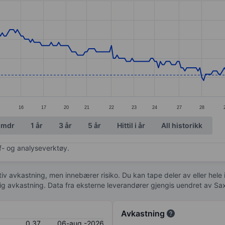
ories.
s. Data ranges from 0.35 to 0.6.
16
17
20
21
22
23
24
27
28
 mdr
1 år
3 år
5 år
Hittil i år
All historikk
af- og analyseverktøy.
tiv avkastning, men innebærer risiko. Du kan tape deler av eller hele
idig avkastning. Data fra eksterne leverandører gjengis uendret av Sa
Avkastning
0,37
06-aug.-2026