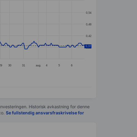
0,54
0,48
0,42
0,37
0,36
29
30
31
aug.
4
5
6
 investeringen. Historisk avkastning for denne
xo.
Se fullstendig ansvarsfraskrivelse for