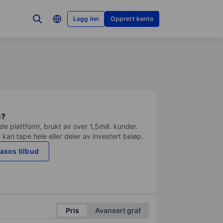
Logg inn
Opprett konto
e?
e plattform, brukt av over 1,5mill. kunder.
 kan tape hele eller deler av investert beløp.
axos tilbud
Pris
Avansert graf