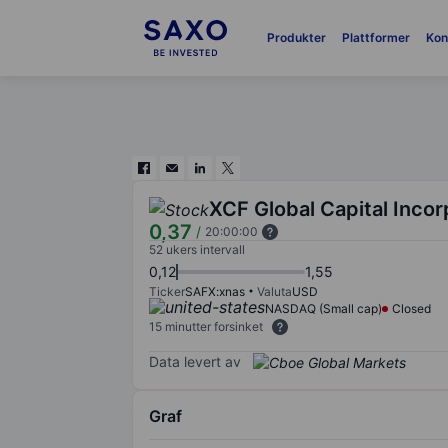
Produkter
Plattformer
Kon
XCF Global Capital Incor
0,37
/
20:00:00
52 ukers intervall
0,12
1,55
Ticker
SAFX:xnas
Valuta
USD
NASDAQ (Small cap)
Closed
15 minutter forsinket
Data levert av
Graf
Chart