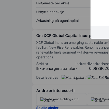
Fortjeneste per aksje
Utbytte per aksje
Avkastning på egenkapital
Om XCF Global Capital Incorporation
XCF Global Inc is an emerging sustainable avia
facility, New Rise Renewables Reno, has a p
renewable fuels segment will derive revenues 
operations.
Sektor
Industri
Markedsve
Ikke-energimaterialer
-
0,083902
Data levert av
/
Andre er interessert i
Globavend Holdings Ltd
Real Mes
Se alle aksjer