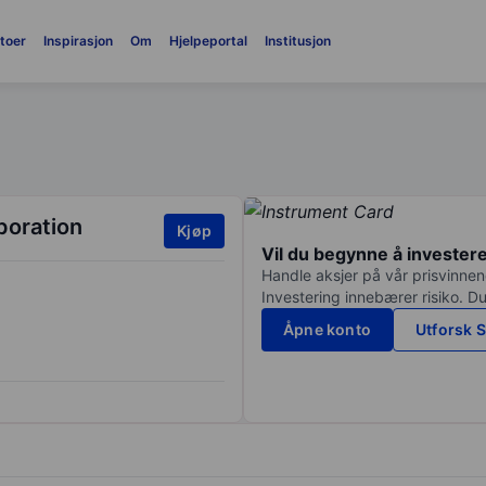
toer
Inspirasjon
Om
Hjelpeportal
Institusjon
poration
Kjøp
Vil du begynne å invester
Handle aksjer på vår prisvinnend
Investering innebærer risiko. Du
Åpne konto
Utforsk S