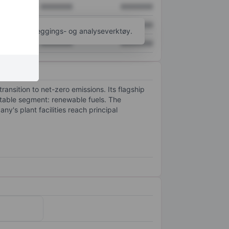
XXXXXXX
XXXXXXX
XXXXXXX
XXXXXXX
til flere kartleggings- og analyseverktøy.
XXXXXXX
XXXXXXX
ansition to net-zero emissions. Its flagship
table segment: renewable fuels. The
y's plant facilities reach principal