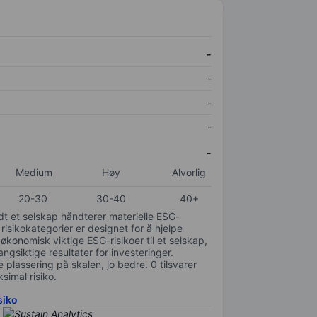
-
-
-
-
-
Medium
Høy
Alvorlig
20-30
30-40
40+
odt et selskap håndterer materielle ESG-
 risikokategorier er designet for å hjelpe
 økonomisk viktige ESG-risikoer til et selskap,
gsiktige resultater for investeringer.
 plassering på skalen, jo bedre. 0 tilsvarer
simal risiko.
siko