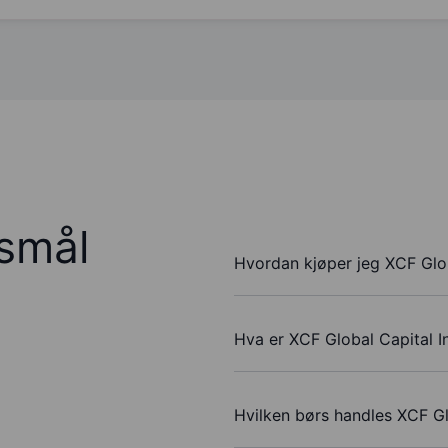
rsmål
Hvordan kjøper jeg XCF Glob
Hva er XCF Global Capital I
Hvilken børs handles XCF Gl