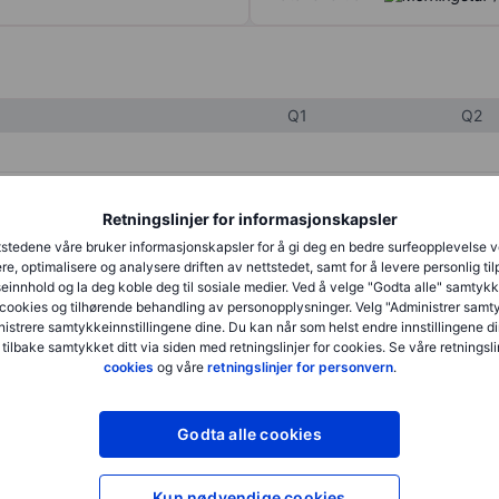
Q1
Q2
XXXXXXX
XXXXXXX
Retningslinjer for informasjonskapsler
XXXXXXX
XXXXXXX
stedene våre bruker informasjonskapsler for å gi deg en bedre surfeopplevelse 
re, optimalisere og analysere driften av nettstedet, samt for å levere personlig ti
XXXXXXX
XXXXXXX
innhold og la deg koble deg til sosiale medier. Ved å velge "Godta alle" samtykke
cookies og tilhørende behandling av personopplysninger. Velg "Administrer samt
istrere samtykkeinnstillingene dine. Du kan når som helst endre innstillingene di
 tilbake samtykket ditt via siden med retningslinjer for cookies. Se våre retningslin
XXXXXXX
XXXXXXX
cookies
og våre
retningslinjer for personvern
.
XXXXXXX
XXXXXXX
Godta alle cookies
XXXXXXX
XXXXXXX
Kun nødvendige cookies