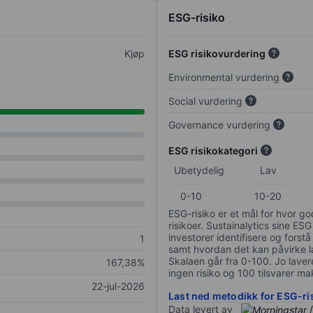
ESG-risiko
Kjøp
ESG risikovurdering
Environmental vurdering
Social vurdering
Governance vurdering
ESG risikokategori
Ubetydelig
Lav
0-10
10-20
ESG-risiko er et mål for hvor g
risikoer. Sustainalytics sine ESG
investorer identifisere og forstå
1
samt hvordan det kan påvirke lan
Skalaen går fra 0-100. Jo lavere
167,38%
ingen risiko og 100 tilsvarer mak
22-jul-2026
Last ned metodikk for ESG-ri
Data levert av
/