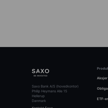
Produk
Aksjer
Saxo Bank A/S (hovedkontor)
Obliga
Philip Heymans Alle 15
Hellerup
ETF-e
Danmark
Kontakt Saxo