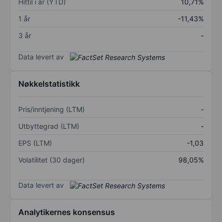
Hittil i år (YTD)
10,71%
1 år
-11,43%
3 år
-
Data levert av
Nøkkelstatistikk
Pris/inntjening (LTM)
-
Utbyttegrad (LTM)
-
EPS (LTM)
-1,03
Volatilitet (30 dager)
98,05%
Data levert av
Analytikernes konsensus