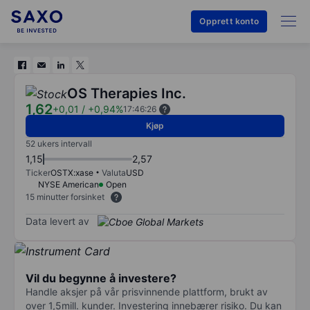
Opprett konto
OS Therapies Inc.
1,62
+0,01
/
+0,94%
17:46:26
Kjøp
52 ukers intervall
1,15
2,57
Ticker
OSTX:xase
Valuta
USD
NYSE American
Open
15 minutter forsinket
Data levert av
Vil du begynne å investere?
Handle aksjer på vår prisvinnende plattform, brukt av
over 1,5mill. kunder. Investering innebærer risiko. Du kan