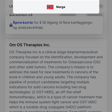
Utbytte per aksje
XXXXXXX
XXXXXXX
Norge
Avkastning på
XXXXXXX
XXXXXXX
egenkapital
Åpne konto
for å få tilgang til flere kartleggings-
og analyseverktøy.
Om OS Therapies Inc.
OS Therapies Inc is a clinical stage biopharmaceutical
company focused on the identification, development and
commercialization of treatments for Osteosarcoma (OS)
and other solid tumors. The company's mission is to
address the need for new treatments in cancers of the
bone in children and young adults. The company has
pipeline of product candidates targeting multiple
indications for solid cancers including two drug
technologies: (i) OST-HER2, an off-the-shelf
immunotherapy, which is a type of cancer treatment that
helps the immune system fight cancer and OST-tADC
which is a tunable drug conjugate (tADC) platform
currently in preclinical development. Each tADC contains