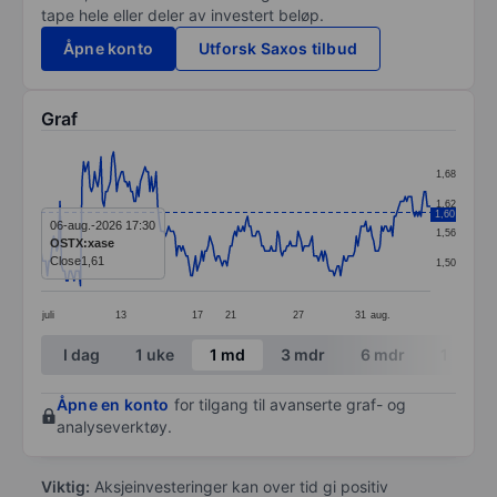
tape hele eller deler av investert beløp.
Åpne konto
Utforsk Saxos tilbud
Graf
Chart
1,68
Line chart with 248 data points.
1,62
1,60
The chart has 1 X axis displaying categories.
06-aug.-2026 17:30
1,56
OSTX:xase
The chart has 1 Y axis displaying values. Data ranges f
Close
1,61
1,50
juli
13
17
21
27
31
aug.
End of interactive chart.
I dag
1 uke
1 md
3 mdr
6 mdr
1 år
Åpne en konto
for tilgang til avanserte graf- og
analyseverktøy.
Viktig:
Aksjeinvesteringer kan over tid gi positiv