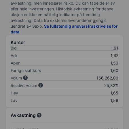
avkastning, men innebærer risiko. Du kan tape deler av
eller hele investeringen. Historisk avkastning for denne
aksjen er ikke en pålitelig indikator på fremtidig
avkastning. Data fra eksterne leverandører gjengis
uendret av Saxo.
Se fullstendig ansvarsfraskrivelse for
data
.
Kurser
Bid
1,61
Ask
1,62
Åpen
1,59
Forrige sluttkurs
1,60
Volum
166 262,00
Relativt volum
25,82%
Høy
1,65
Lav
1,59
Avkastning