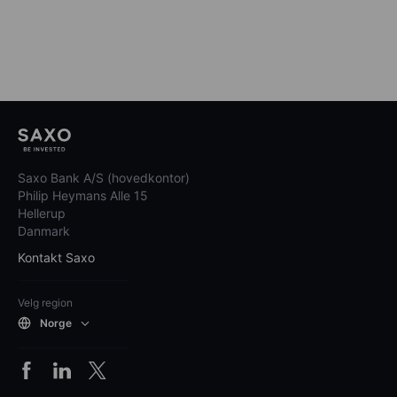
Saxo Bank A/S (hovedkontor)
Philip Heymans Alle 15
Hellerup
Danmark
Kontakt Saxo
Velg region
Norge