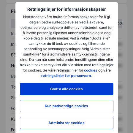
Retningslinjer for informasjonskapsler
Finansiell informasjon
Nettstedene våre bruker informasjonskapsler for å gi
deg en bedre surfeopplevelse ved å aktivere,
Q1
Q2
optimalisere og analysere driften av nettstedet, samt for
å levere personlig tilpasset annonseinnhold og la deg
Inntektsoversikt
koble deg til sosiale medier. Ved å velge "Godta alle"
samtykker du til bruk av cookies og tilhørende
Inntekter
XXXXXXX
XXXXXXX
behandling av personopplysninger. Velg "Administrer
samtykke" for å administrere samtykkeinnstillingene
EBITDA
XXXXXXX
XXXXXXX
dine. Du kan når som helst endre innstillingene dine eller
trekke tilbake samtykket ditt via siden med retningslinjer
Nettoinntekt
XXXXXXX
XXXXXXX
for cookies. Se våre retningslinjer for
cookies
og våre
retningslinjer for personvern
.
Balanse
Totale eiendeler
XXXXXXX
XXXXXXX
Godta alle cookies
Samlet gjeld
XXXXXXX
XXXXXXX
Kun nødvendige cookies
Forholdstall
Kurs/salg
XXXXXXX
XXXXXXX
Administrer cookies
Fortjeneste per aksje
XXXXXXX
XXXXXXX