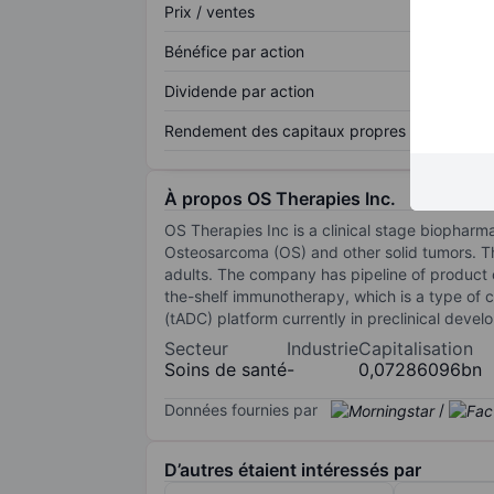
Prix / ventes
Bénéfice par action
Dividende par action
Rendement des capitaux propres
À propos OS Therapies Inc.
OS Therapies Inc is a clinical stage biophar
Osteosarcoma (OS) and other solid tumors. Th
adults. The company has pipeline of product c
the-shelf immunotherapy, which is a type of
(tADC) platform currently in preclinical dev
Secteur
Industrie
Capitalisation
Soins de santé
-
0,07286096bn
Données fournies par
/
D’autres étaient intéressés par