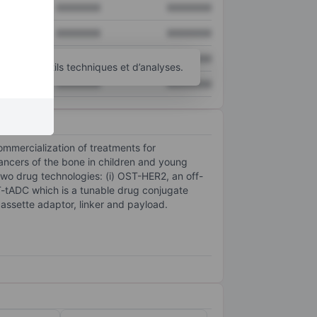
XXXXXXX
XXXXXXX
XXXXXXX
XXXXXXX
XXXXXXX
XXXXXXX
’autres outils techniques et d’analyses.
XXXXXXX
XXXXXXX
mmercialization of treatments for
ancers of the bone in children and young
two drug technologies: (i) OST-HER2, an off-
T-tADC which is a tunable drug conjugate
assette adaptor, linker and payload.