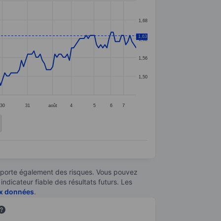
1,68
1,63
1,62
1,56
1,50
30
31
août
4
5
6
7
omporte également des risques. Vous pouvez
ndicateur fiable des résultats futurs. Les
aux données
.