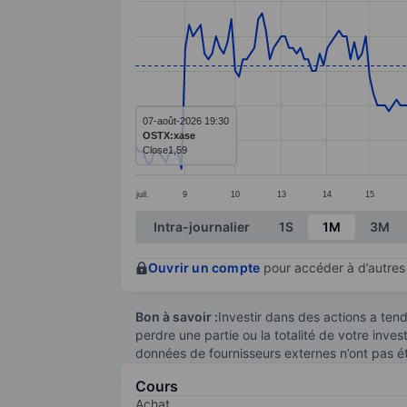
Line chart with 243 data points.
The chart has 1 X axis displaying categ
The chart has 1 Y axis displaying values
07-août-2026 19:30
OSTX:xase
Close
1,59
juil.
9
10
13
14
15
End of interactive chart.
Intra-journalier
1S
1M
3M
Ouvrir un compte
pour accéder à d’autres 
Bon à savoir :
Investir dans des actions a te
perdre une partie ou la totalité de votre inve
données de fournisseurs externes n’ont pas é
Cours
Achat