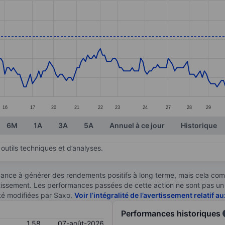
ories.
. Data ranges from 1.45 to 1.72.
16
17
20
21
22
23
24
27
28
29
6M
1A
3A
5A
Annuel à ce jour
Historique
outils techniques et d’analyses.
ndance à générer des rendements positifs à long terme, mais cela c
stissement. Les performances passées de cette action ne sont pas un i
té modifiées par Saxo.
Voir l’intégralité de l’avertissement relatif 
Performances historiques
1,58
07-août-2026