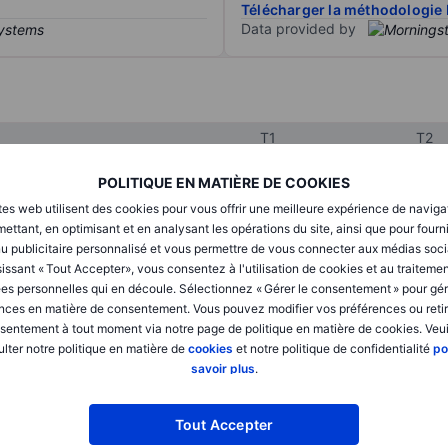
Télécharger la méthodologie 
Data provided by
T1
T2
POLITIQUE EN MATIÈRE DE COOKIES
XXXXXXX
XXXXXXX
tes web utilisent des cookies pour vous offrir une meilleure expérience de naviga
ettant, en optimisant et en analysant les opérations du site, ainsi que pour fourn
XXXXXXX
XXXXXXX
u publicitaire personnalisé et vous permettre de vous connecter aux médias soci
issant « Tout Accepter», vous consentez à l'utilisation de cookies et au traiteme
XXXXXXX
XXXXXXX
es personnelles qui en découle. Sélectionnez « Gérer le consentement » pour gér
nces en matière de consentement. Vous pouvez modifier vos préférences ou retir
sentement à tout moment via notre page de politique en matière de cookies. Veui
lter notre politique en matière de
cookies
et notre politique de confidentialité
po
XXXXXXX
XXXXXXX
savoir plus
.
XXXXXXX
XXXXXXX
Tout Accepter