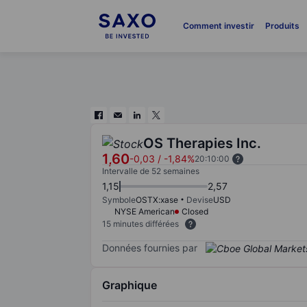
Comment investir
Produits
OS Therapies Inc.
1,60
-0,03
/
-1,84%
20:10:00
Intervalle de 52 semaines
1,15
2,57
Symbole
OSTX:xase
Devise
USD
NYSE American
Closed
15 minutes différées
Données fournies par
Graphique
Chart