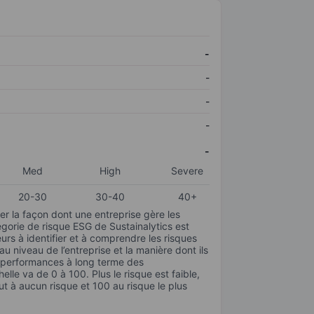
-
-
-
-
-
Med
High
Severe
20-30
30-40
40+
r la façon dont une entreprise gère les
gorie de risque ESG de Sustainalytics est
urs à identifier et à comprendre les risques
 niveau de l’entreprise et la manière dont ils
s performances à long terme des
elle va de 0 à 100. Plus le risque est faible,
ut à aucun risque et 100 au risque le plus