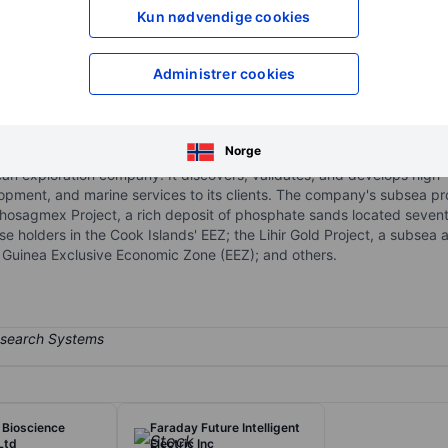
XXXXXXX
XXXXXXX
Kun nødvendige cookies
XXXXXXX
XXXXXXX
Åpne konto
for å få tilgang 
Administrer cookies
XXXXXXX
XXXXXXX
Norge
an exploration company. It discovers, validates, and develops high-
opment, and marine services to its clients. The company's subsea proj
Phosagmex Project, a rich deposit of phosphate sands located seven
se holders in the Cook Islands' EEZ; the Lihir Gold Project, a subsea
 Guinea Exclusive Economic Zone (EEZ); and others.
 Bioscience
Faraday Future Intelligent
Ltd
Electric Inc