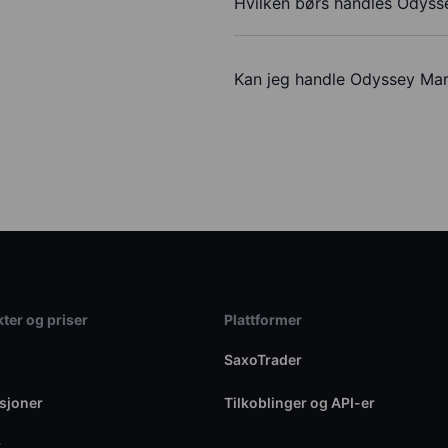
Hvilken børs handles Odysse
Kan jeg handle Odyssey Mar
ter og priser
Plattformer
SaxoTrader
sjoner
Tilkoblinger og API-er
r