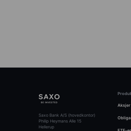
Produk
Aksjer
Saxo Bank A/S (hovedkontor)
Obliga
Philip Heymans Alle 15
Hellerup
ETF-e