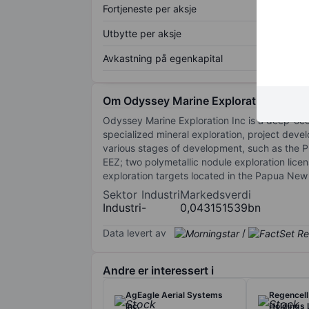
Fortjeneste per aksje
Utbytte per aksje
Avkastning på egenkapital
Om Odyssey Marine Exploration Inc.
Odyssey Marine Exploration Inc is a deep-oce
specialized mineral exploration, project devel
various stages of development, such as the 
EEZ; two polymetallic nodule exploration licen
exploration targets located in the Papua New
Sektor
Industri
Markedsverdi
Industri
-
0,043151539bn
Data levert av
/
Andre er interessert i
AgEagle Aerial Systems
Regencell
Inc.
Holdings 