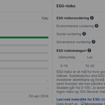
ESG-risiko
Kjøp
ESG risikovurdering
Environmental vurdering
Social vurdering
Governance vurdering
ESG risikokategori
Ubetydelig
Lav
0-10
10-20
ESG-risiko er et mål for hvor g
risikoer. Sustainalytics sine ESG
investorer identifisere og forstå
-
samt hvordan det kan påvirke lan
Skalaen går fra 0-100. Jo lavere
-
ingen risiko og 100 tilsvarer mak
02-apr-2024
Last ned metodikk for ESG-ri
Data levert av
/