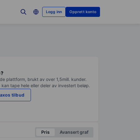
Logg inn
Opprett konto
e?
e plattform, brukt av over 1,5mill. kunder.
 kan tape hele eller deler av investert beløp.
axos tilbud
Pris
Avansert graf