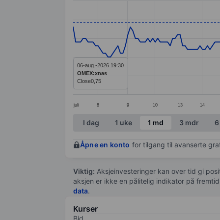
Line chart with 203 data points.
The chart has 1 X axis displaying categ
The chart has 1 Y axis displaying value
06-aug.-2026 19:30
OMEX:xnas
Close
0,75
juli
8
9
10
13
14
End of interactive chart.
I dag
1 uke
1 md
3 mdr
6
Åpne en konto
for tilgang til avanserte gr
Viktig:
Aksjeinvesteringer kan over tid gi posi
aksjen er ikke en pålitelig indikator på fremt
data
.
Kurser
Bid