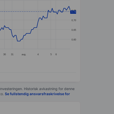
0,75
0,74
0,70
0,65
0,60
30
31
aug.
4
5
6
 investeringen. Historisk avkastning for denne
xo.
Se fullstendig ansvarsfraskrivelse for