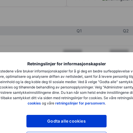
Q1
Q2
XXXXXXX
XXXXXXX
XXXXXXX
XXXXXXX
Retningslinjer for informasjonskapsler
stedene våre bruker informasjonskapsler for å gi deg en bedre surfeopplevelse 
XXXXXXX
XXXXXXX
re, optimalisere og analysere driften av nettstedet, samt for å levere personlig ti
innhold og la deg koble deg til sosiale medier. Ved å velge "Godta alle" samtykke
cookies og tilhørende behandling av personopplysninger. Velg "Administrer samt
istrere samtykkeinnstillingene dine. Du kan når som helst endre innstillingene di
XXXXXXX
XXXXXXX
 tilbake samtykket ditt via siden med retningslinjer for cookies. Se våre retningslin
cookies
og våre
retningslinjer for personvern
.
XXXXXXX
XXXXXXX
Godta alle cookies
XXXXXXX
XXXXXXX