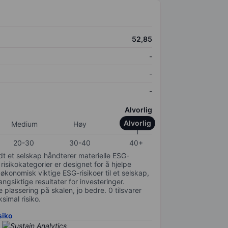
52,85
-
-
-
Alvorlig
Alvorlig
Medium
Høy
20-30
30-40
40+
odt et selskap håndterer materielle ESG-
 risikokategorier er designet for å hjelpe
 økonomisk viktige ESG-risikoer til et selskap,
gsiktige resultater for investeringer.
 plassering på skalen, jo bedre. 0 tilsvarer
simal risiko.
siko