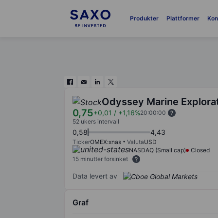
Produkter
Plattformer
Kon
Odyssey Marine Explorat
0,75
+0,01
/
+1,16%
20:00:00
52 ukers intervall
0,58
4,43
Ticker
OMEX:xnas
Valuta
USD
NASDAQ (Small cap)
Closed
15 minutter forsinket
Data levert av
Graf
Chart