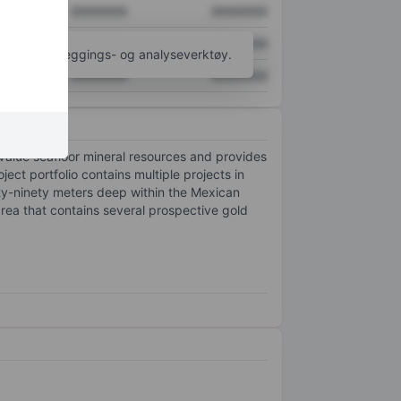
XXXXXXX
XXXXXXX
XXXXXXX
XXXXXXX
til flere kartleggings- og analyseverktøy.
XXXXXXX
XXXXXXX
value seafloor mineral resources and provides
ect portfolio contains multiple projects in
ty-ninety meters deep within the Mexican
 area that contains several prospective gold