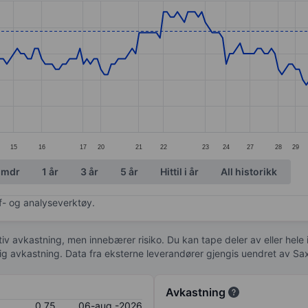
ories.
s. Data ranges from 0.59 to 0.78.
15
16
17
20
21
22
23
24
27
28
29
 mdr
1 år
3 år
5 år
Hittil i år
All historikk
af- og analyseverktøy.
tiv avkastning, men innebærer risiko. Du kan tape deler av eller hele
idig avkastning. Data fra eksterne leverandører gjengis uendret av Sa
Avkastning
0,75
06-aug.-2026