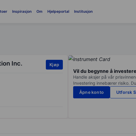
toer
Inspirasjon
Om
Hjelpeportal
Institusjon
ion Inc.
Kjøp
Vil du begynne å invester
Handle aksjer på vår prisvinnend
Investering innebærer risiko. Du
Åpne konto
Utforsk S