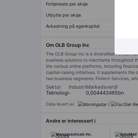
Fortjeneste per aksje
Utbytte per aksje
Avkastning på egenkapital
Om OLB Group Inc
The OLB Group Inc is a diversified FinTech c
business solutions to merchants throughout 
the various online platforms, including financ
capital-raising initiatives. It supplements th
two business segments: Fintech Services, wh
Sektor
Industri
Markedsverdi
Teknologi
-
0,004443465bn
Data levert av
/
Andre er interessert i
Mangoceuticals Inc.
CytoMed 