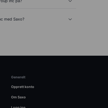
roup Inc på?
Inc med Saxo?
Generelt
Opprett konto
Om Saxo
Logg inn