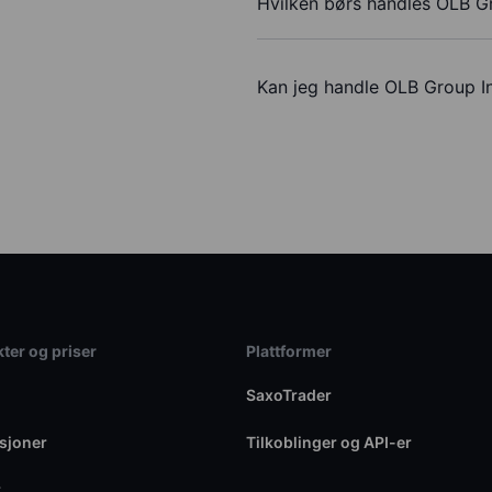
Hvilken børs handles OLB G
Kan jeg handle OLB Group 
ter og priser
Plattformer
SaxoTrader
sjoner
Tilkoblinger og API-er
r