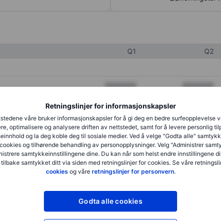
Q1
Q2
XXXXXXX
XXXXXXX
XXXXXXX
XXXXXXX
Retningslinjer for informasjonskapsler
stedene våre bruker informasjonskapsler for å gi deg en bedre surfeopplevelse 
XXXXXXX
XXXXXXX
re, optimalisere og analysere driften av nettstedet, samt for å levere personlig ti
innhold og la deg koble deg til sosiale medier. Ved å velge "Godta alle" samtykke
cookies og tilhørende behandling av personopplysninger. Velg "Administrer samt
istrere samtykkeinnstillingene dine. Du kan når som helst endre innstillingene di
XXXXXXX
XXXXXXX
 tilbake samtykket ditt via siden med retningslinjer for cookies. Se våre retningslin
cookies
og våre
retningslinjer for personvern
.
XXXXXXX
XXXXXXX
Godta alle cookies
XXXXXXX
XXXXXXX