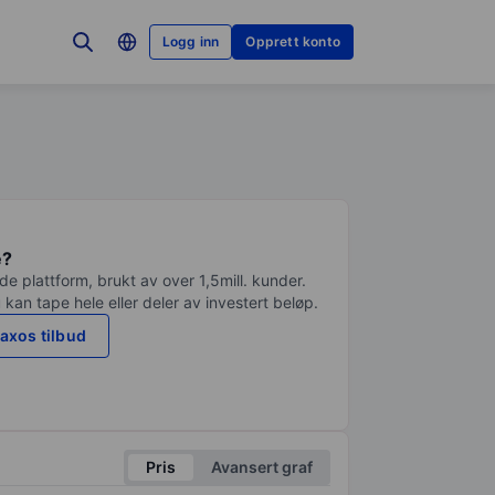
Logg inn
Opprett konto
e?
e plattform, brukt av over 1,5mill. kunder.
 kan tape hele eller deler av investert beløp.
axos tilbud
Pris
Avansert graf