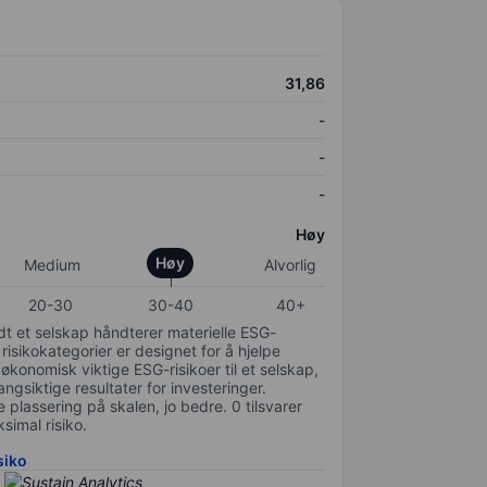
31,86
-
-
-
Høy
Høy
Medium
Alvorlig
20-30
30-40
40+
odt et selskap håndterer materielle ESG-
 risikokategorier er designet for å hjelpe
 økonomisk viktige ESG-risikoer til et selskap,
gsiktige resultater for investeringer.
 plassering på skalen, jo bedre. 0 tilsvarer
simal risiko.
siko