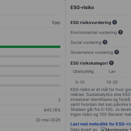
ESG-risiko
Kjøp
ESG risikovurdering
Environmental vurdering
Social vurdering
Governance vurdering
ESG risikokategori
Ubetydelig
Lav
0-10
10-20
ESG-risiko er et mål for hvor g
risikoer. Sustainalytics sine ESG
investorer identifisere og forstå
3
samt hvordan det kan påvirke lan
Skalaen går fra 0-100. Jo lavere
845,18%
ingen risiko og 100 tilsvarer mak
22-mai-2026
Last ned metodikk for ESG-ri
Data levert av
/