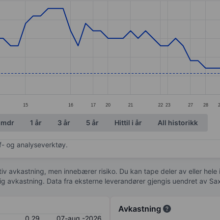
ories.
s. Data ranges from 0.28 to 0.39.
15
16
17
20
21
22
23
27
28
 mdr
1 år
3 år
5 år
Hittil i år
All historikk
af- og analyseverktøy.
tiv avkastning, men innebærer risiko. Du kan tape deler av eller hele
idig avkastning. Data fra eksterne leverandører gjengis uendret av Sa
Avkastning
0,29
07-aug.-2026