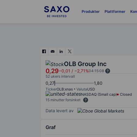
Produkter
Plattformer
Kon
OLB Group Inc
0,29
−0,01
/
−2,71%
04:15:08
52 ukers intervall
0,27
1,80
Ticker
OLB:xnas
Valuta
USD
NASDAQ (Small cap)
Closed
15 minutter forsinket
Data levert av
Graf
Chart