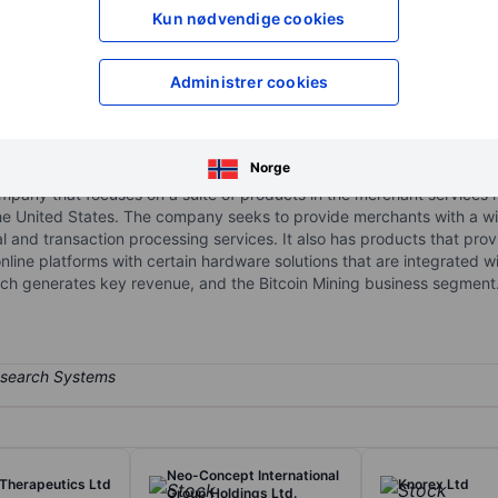
XXXXXXX
XXXXXXX
Kun nødvendige cookies
XXXXXXX
XXXXXXX
Åpne konto
for å få tilgang 
Administrer cookies
XXXXXXX
XXXXXXX
Norge
ompany that focuses on a suite of products in the merchant services
the United States. The company seeks to provide merchants with a w
ial and transaction processing services. It also has products that pr
e online platforms with certain hardware solutions that are integrated
ich generates key revenue, and the Bitcoin Mining business segment
Neo-Concept International
Therapeutics Ltd
Knorex Ltd
Group Holdings Ltd.