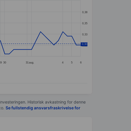
0,38
0,35
0,33
0,30
0,30
29
30
31
aug.
4
5
6
 investeringen. Historisk avkastning for denne
xo.
Se fullstendig ansvarsfraskrivelse for