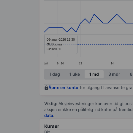
Line chart with 68 data points.
The chart has 1 X axis displaying categ
The chart has 1 Y axis displaying value
06-aug.-2026 19:30
OLB:xnas
Close
0,30
juli
9
10
13
14
End of interactive chart.
I dag
1 uke
1 md
3 mdr
6
Åpne en konto
for tilgang til avanserte gr
Viktig:
Aksjeinvesteringer kan over tid gi posi
aksjen er ikke en pålitelig indikator på fremt
data
.
Kurser
Bid