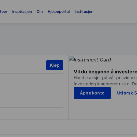
toer
Inspirasjon
Om
Hjelpeportal
Institusjon
Kjøp
Vil du begynne å invester
Handle aksjer på vår prisvinnend
Investering innebærer risiko. Du
Åpne konto
Utforsk S