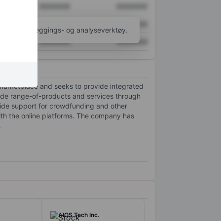
XXXXXXX
XXXXXXX
XXXXXXX
XXXXXXX
til flere kartleggings- og analyseverktøy.
XXXXXXX
XXXXXXX
 marketplace and seeks to provide integrated
ide range-of-products and services through
ovide support for crowdfunding and other
 with the online platforms. The company has
.
AIOS Tech Inc.