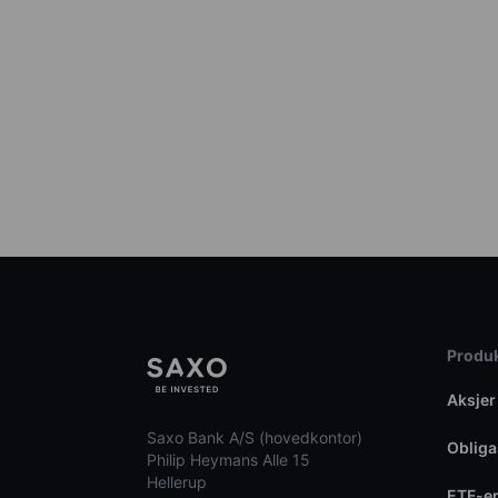
Produk
Aksjer
Saxo Bank A/S (hovedkontor)
Obliga
Philip Heymans Alle 15
Hellerup
ETF-e