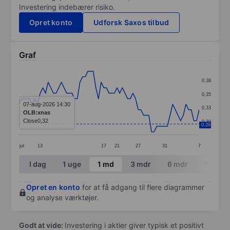
Investering indebærer risiko.
Opret konto
Udforsk Saxos tilbud
Graf
Chart
0,38
Line chart with 69 data points.
0,35
The chart has 1 X axis displaying categories.
07-aug-2026 14:30
0,33
OLB:xnas
The chart has 1 Y axis displaying values. Data ranges 
Close
0,32
0,30
0,29
jul
13
17
21
27
31
7
End of interactive chart.
I dag
1 uge
1 md
3 mdr
6 mdr
1 år
Opret en konto
for at få adgang til flere diagrammer
og analyse værktøjer.
Godt at vide:
Investering i aktier giver typisk et positivt