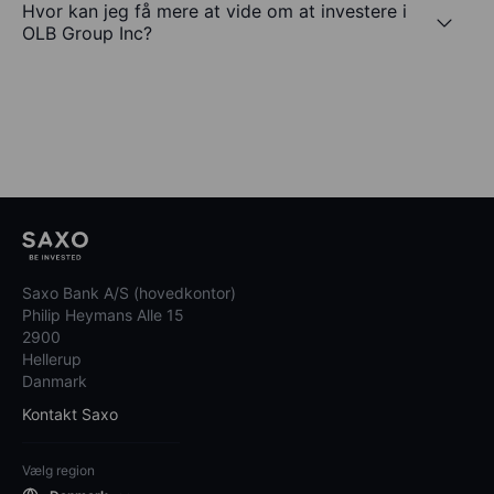
Hvor kan jeg få mere at vide om at investere i
OLB Group Inc?
Saxo Bank A/S (hovedkontor)
Philip Heymans Alle 15
2900
Hellerup
Danmark
Kontakt Saxo
Vælg region