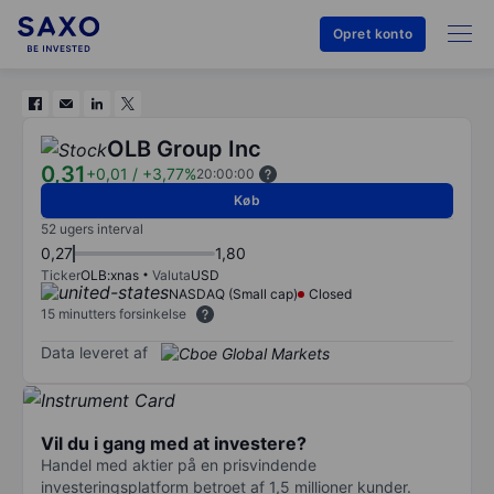
Opret konto
OLB Group Inc
0,31
+0,01
/
+3,77%
20:00:00
Køb
52 ugers interval
0,27
1,80
Ticker
OLB:xnas
Valuta
USD
NASDAQ (Small cap)
Closed
15 minutters forsinkelse
Data leveret af
Vil du i gang med at investere?
Handel med aktier på en prisvindende
investeringsplatform betroet af 1,5 millioner kunder.