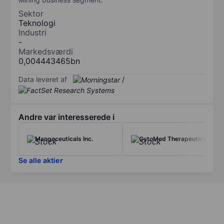
Sektor
Teknologi
Industri
-
Markedsværdi
0,004443465bn
Data leveret af
/
Andre var interesserede i
Mangoceuticals Inc.
CytoMed Therapeutics Ltd
Se alle aktier