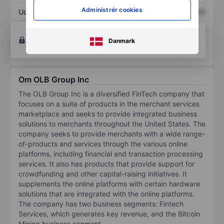
Administrér cookies
Udbytte pr. aktie
XXXXXXX
XXXXXXX
Afkast af egenkapital
XXXXXXX
XXXXXXX
Opret konto
for at få adgang til flere diagrammer
Danmark
og analyse værktøjer.
Om OLB Group Inc
The OLB Group Inc is a diversified FinTech company that
focuses on a suite of products in the merchant services
marketplace and seeks to provide integrated business
solutions to merchants throughout the United States. The
company seeks to provide merchants with a wide range-
of-products and services through the various online
platforms, including financial and transaction processing
services. It also has products that provide support for
crowdfunding and other capital-raising initiatives. It
supplements the online platforms with certain hardware
solutions that are integrated with the online platforms.
The company has two business segments: Fintech
Services, which generates key revenue, and the Bitcoin
Mining business segment.