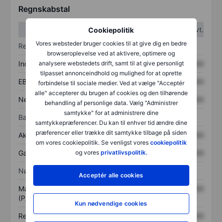
Regnskabstal
1. kvt.
2. kvt.
Cookiepolitik
Vores websteder bruger cookies til at give dig en bedre
Resultatopgørelse
browseroplevelse ved at aktivere, optimere og
Indtægter
XXXXXXX
XXXXXXX
analysere webstedets drift, samt til at give personligt
tilpasset annonceindhold og mulighed for at oprette
EBITDA
XXXXXXX
XXXXXXX
forbindelse til sociale medier. Ved at vælge "Acceptér
alle" accepterer du brugen af cookies og den tilhørende
Nettoresultat
XXXXXXX
XXXXXXX
behandling af personlige data. Vælg "Administrer
samtykke" for at administrere dine
Balance
samtykkepræferencer. Du kan til enhver tid ændre dine
præferencer eller trække dit samtykke tilbage på siden
Aktiver i alt
XXXXXXX
XXXXXXX
om vores cookiepolitik. Se venligst vores
cookiepolitik
Gæld
XXXXXXX
XXXXXXX
og vores
privatlivspolitik.
Nøgletal
Acceptér alle cookies
Markedsværdi/omsætning
XXXXXXX
XXXXXXX
(P/S)
Kun nødvendige cookies
Resultat pr. aktie (EPS)
XXXXXXX
XXXXXXX