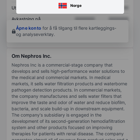
Norge
Utbytte per aksje
XXXXXXX
XXXXXXX
Avkastning på
XXXXXXX
XXXXXXX
egenkapital
Åpne konto
for å få tilgang til flere kartleggings-
og analyseverktøy.
Om Nephros Inc.
Nephros Inc is a commercial-stage company that
develops and sells high-performance water solutions to
the medical and commercial markets. In medical
markets, it sells water filtration products and waterborne
pathogen detection products. In commercial markets,
the company manufactures and sells water filters that
improve the taste and odor of water and reduce biofilm,
bacteria, and scale build-up in downstream equipment.
The company's subsidiary is engaged in the
development of its second-generation hemodiafiltration
system and other products focused on improving
therapies for patients with renal disease. The company
generates almost all of revenue from product sales and a