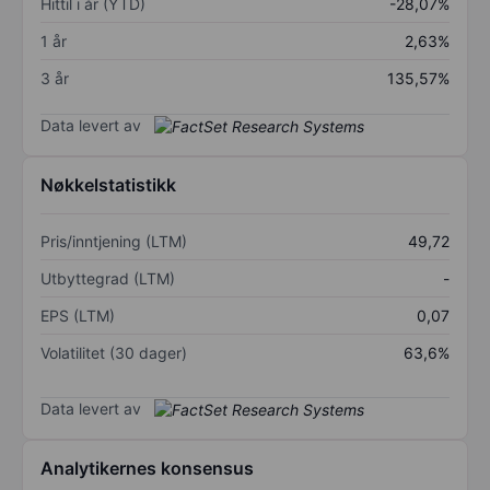
Hittil i år (YTD)
-28,07%
1 år
2,63%
3 år
135,57%
Data levert av
Nøkkelstatistikk
Pris/inntjening (LTM)
49,72
Utbyttegrad (LTM)
-
EPS (LTM)
0,07
Volatilitet (30 dager)
63,6%
Data levert av
Analytikernes konsensus