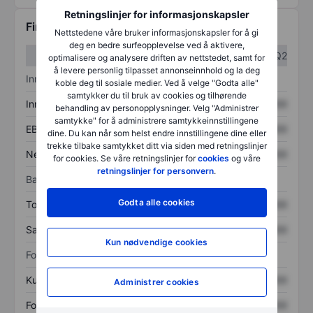
Retningslinjer for informasjonskapsler
Finansiell informasjon
Nettstedene våre bruker informasjonskapsler for å gi
deg en bedre surfeopplevelse ved å aktivere,
Q1
Q2
optimalisere og analysere driften av nettstedet, samt for
å levere personlig tilpasset annonseinnhold og la deg
Inntektsoversikt
koble deg til sosiale medier. Ved å velge "Godta alle"
samtykker du til bruk av cookies og tilhørende
Inntekter
XXXXXXX
XXXXXXX
behandling av personopplysninger. Velg "Administrer
samtykke" for å administrere samtykkeinnstillingene
EBITDA
XXXXXXX
XXXXXXX
dine. Du kan når som helst endre innstillingene dine eller
trekke tilbake samtykket ditt via siden med retningslinjer
Nettoinntekt
XXXXXXX
XXXXXXX
for cookies. Se våre retningslinjer for
cookies
og våre
retningslinjer for personvern
.
Balanse
Godta alle cookies
Totale eiendeler
XXXXXXX
XXXXXXX
Samlet gjeld
XXXXXXX
XXXXXXX
Kun nødvendige cookies
Forholdstall
Kurs/salg
XXXXXXX
XXXXXXX
Administrer cookies
Fortjeneste per aksje
XXXXXXX
XXXXXXX