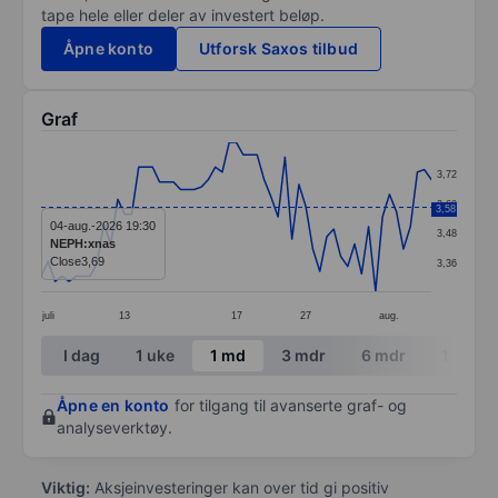
tape hele eller deler av investert beløp.
Åpne konto
Utforsk Saxos tilbud
Graf
Chart
3,72
Line chart with 57 data points.
3,60
3,58
The chart has 1 X axis displaying categories.
04-aug.-2026 19:30
3,48
NEPH:xnas
The chart has 1 Y axis displaying values. Data ranges 
Close
3,69
3,36
juli
13
17
27
aug.
End of interactive chart.
I dag
1 uke
1 md
3 mdr
6 mdr
1 år
Åpne en konto
for tilgang til avanserte graf- og
analyseverktøy.
Viktig:
Aksjeinvesteringer kan over tid gi positiv