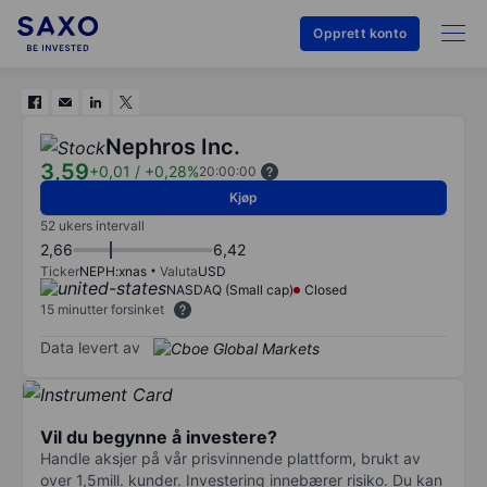
Opprett konto
Nephros Inc.
3,59
+0,01
/
+0,28%
20:00:00
Kjøp
52 ukers intervall
2,66
6,42
Ticker
NEPH:xnas
Valuta
USD
NASDAQ (Small cap)
Closed
15 minutter forsinket
Data levert av
Vil du begynne å investere?
Handle aksjer på vår prisvinnende plattform, brukt av
over 1,5mill. kunder. Investering innebærer risiko. Du kan