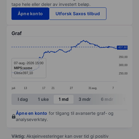
tape hele eller deler av investert beløp.
Åpne konto
Utforsk Saxos tilbud
Graf
Chart
407,80
400,00
Line chart with 391 data points.
350,00
The chart has 1 X axis displaying categories.
07-aug.-2026 15:00
300,00
MIPS:xome
The chart has 1 Y axis displaying values. Data ranges
Close
397,10
250,00
juli
13
17
21
27
31
aug.
7
End of interactive chart.
I dag
1 uke
1 md
3 mdr
6 mdr
1 år
Åpne en konto
for tilgang til avanserte graf- og
analyseverktøy.
Viktig:
Aksjeinvesteringer kan over tid gi positiv