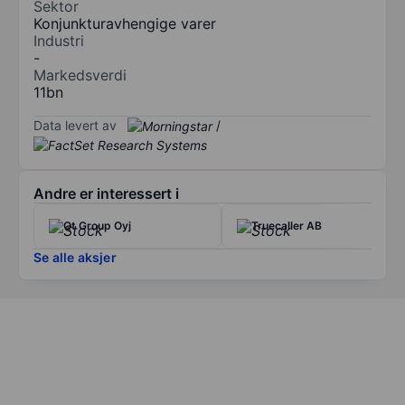
Sektor
Konjunkturavhengige varer
Industri
-
Markedsverdi
11bn
Data levert av
/
Andre er interessert i
Qt Group Oyj
Truecaller AB
Se alle aksjer