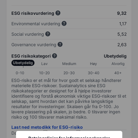
ESG risikovurdering
9,32
Environmental vurdering
1,17
Social vurdering
5,52
Governance vurdering
2,63
ESG risikokategori
Ubetydelig
Ubetydelig
Lav
Medium
Høy
Alvorlig
0-10
10-20
20-30
30-40
40+
ESG-risiko er et mål for hvor godt et selskap håndterer
materielle ESG-risikoer. Sustainalytics sine ESG
risikokategorier er designet for å hjelpe investorer
identifisere og forstå økonomisk viktige ESG-risikoer til et
selskap, samt hvordan det kan påvirke langsiktige
resultater for investeringer. Skalaen går fra 0-100. Jo
lavere plassering på skalen, jo bedre. 0 tilsvarer ingen
risiko og 100 tilsvarer maksimal risiko.
Last ned metodikk for ESG-risiko
Data levert av
/