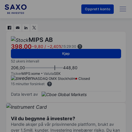
Opprett konto
MIPS AB
398,00
−9,80
/
−2,40%
15:29:30
Kjøp
52 ukers intervall
206,00
448,80
Ticker
MIPS:xome
Valuta
SEK
NASDAQ OMX Stockholm
Closed
15 minutter forsinket
Data levert av
Vil du begynne å investere?
Handle aksjer på vår prisvinnende plattform, brukt av
over 1,5mill. kunder. Investering innebærer risiko. Du kan