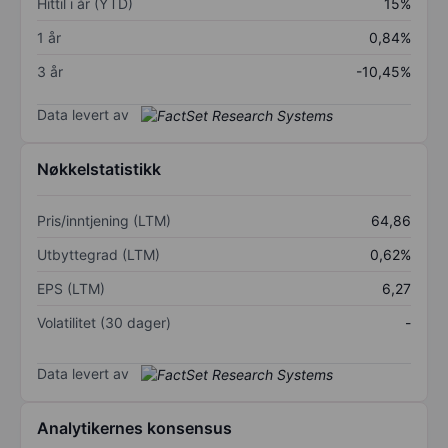
Hittil i år (YTD)
15%
1 år
0,84%
3 år
-10,45%
Data levert av
Nøkkelstatistikk
Pris/inntjening (LTM)
64,86
Utbyttegrad (LTM)
0,62%
EPS (LTM)
6,27
Volatilitet (30 dager)
-
Data levert av
Analytikernes konsensus