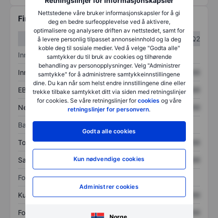
Retningslinjer for informasjonskapsler
Nettstedene våre bruker informasjonskapsler for å gi
Finansiell informasjon
deg en bedre surfeopplevelse ved å aktivere,
optimalisere og analysere driften av nettstedet, samt for
Q1
Q2
å levere personlig tilpasset annonseinnhold og la deg
koble deg til sosiale medier. Ved å velge "Godta alle"
Inntektsoversikt
samtykker du til bruk av cookies og tilhørende
behandling av personopplysninger. Velg "Administrer
Inntekter
XXXXXXX
XXXXXXX
samtykke" for å administrere samtykkeinnstillingene
dine. Du kan når som helst endre innstillingene dine eller
EBITDA
XXXXXXX
XXXXXXX
trekke tilbake samtykket ditt via siden med retningslinjer
for cookies. Se våre retningslinjer for
cookies
og våre
Nettoinntekt
XXXXXXX
XXXXXXX
retningslinjer for personvern
.
Balanse
Godta alle cookies
Totale eiendeler
XXXXXXX
XXXXXXX
Kun nødvendige cookies
Samlet gjeld
XXXXXXX
XXXXXXX
Forholdstall
Administrer cookies
Kurs/salg
XXXXXXX
XXXXXXX
Fortjeneste per aksje
XXXXXXX
XXXXXXX
Norge