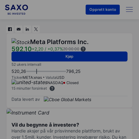
Opprett konto
Meta Platforms Inc.
592,10
+2,20
/
+0,37%
20:00:00
Kjøp
52 ukers intervall
520,26
796,25
Ticker
META:xnas
Valuta
USD
NASDAQ
Closed
15 minutter forsinket
Data levert av
Vil du begynne å investere?
Handle aksjer på vår prisvinnende plattform, brukt av
over 1,5mill. kunder. Investering innebærer risiko. Du kan