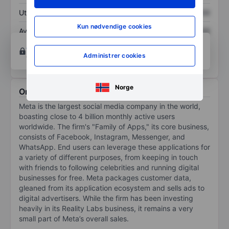
Utbytte per aksje
XXXXXXX
XXXXXXX
Kun nødvendige cookies
Avkastning på
XXXXXXX
XXXXXXX
egenkapital
Åpne konto
for å få tilgang til flere kartleggings-
Administrer cookies
og analyseverktøy.
Norge
Om Meta Platforms Inc.
Meta is the largest social media company in the world,
boasting close to 4 billion monthly active users
worldwide. The firm's "Family of Apps," its core business,
consists of Facebook, Instagram, Messenger, and
WhatsApp. End users can leverage these applications for
a variety of different purposes, from keeping in touch
with friends to following celebrities and running digital
businesses for free. Meta packages customer data,
gleaned from its application ecosystem and sells ads to
digital advertisers. While the firm has been investing
heavily in its Reality Labs business, it remains a very
small part of Meta’s overall sales.