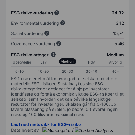
ESG risikovurdering
24,32
Environmental vurdering
3,12
Social vurdering
15,74
Governance vurdering
5,46
ESG risikokategori
Medium
Medium
Ubetydelig
Lav
Høy
Alvorlig
0-10
10-20
20-30
30-40
40+
ESG-risiko er et mål for hvor godt et selskap håndterer
materielle ESG-risikoer. Sustainalytics sine ESG
risikokategorier er designet for å hjelpe investorer
identifisere og forstå økonomisk viktige ESG-risikoer til et
selskap, samt hvordan det kan påvirke langsiktige
resultater for investeringer. Skalaen går fra 0-100. Jo
lavere plassering på skalen, jo bedre. 0 tilsvarer ingen
risiko og 100 tilsvarer maksimal risiko.
Last ned metodikk for ESG-risiko
Data levert av
/