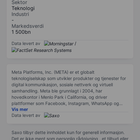
Sektor
Teknologi
Industri
-
Markedsverdi
1 500bn
Data levert av
/
Meta Platforms, Inc. (META) er et globalt
teknologiselskap som utvikler produkter og tjenester for
digital kommunikasjon, sosiale nettverk og virtuell
samhandling. Meta ble grunnlagt i 2004, har
hovedkontor i Menlo Park i California, og driver
plattformer som Facebook, Instagram, WhatsApp og
Vis mer
Messenger, som betjener milliarder av brukere over hele
Data levert av
verden.
Selskapet genererer mesteparten av sine inntekter fra
Saxo tilbyr dette innholdet kun for generell informasjon.
digital annonsering på tvers av sin portefølje med apper.
Det er ikke ment som personlig rådgivning , et tilbud eller