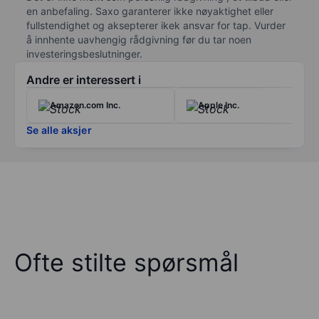
I tillegg til plattformene for sosiale medier, utvikler Meta
en anbefaling. Saxo garanterer ikke nøyaktighet eller
maskin- og programvare for virtuell virkelighet (VR) og
fullstendighet og aksepterer ikek ansvar for tap. Vurder
utvidet virkelighet (AR) gjennom Reality Labs-divisjonen.
å innhente uavhengig rådgivning før du tar noen
Dette inkluderer produktlinjen Meta Quest og utviklingen
investeringsbeslutninger.
av immersive computing-teknologi for fremtidig
anvendelse i metaverset.
Andre er interessert i
Meta er notert på NASDAQ-børsen.
Amazon.com Inc.
Apple Inc.
Se alle aksjer
Ofte stilte spørsmål