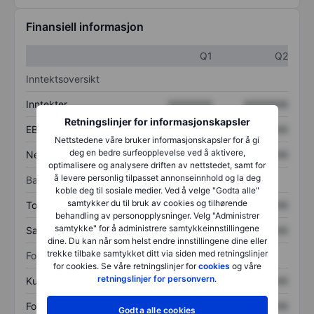
Finansiell informasjon
Q1
Q2
Inntektsoversikt
Inntekter
XXXXXXX
XXXXXXX
Retningslinjer for informasjonskapsler
EBITDA
XXXXXXX
XXXXXXX
Nettstedene våre bruker informasjonskapsler for å gi
deg en bedre surfeopplevelse ved å aktivere,
Nettoinntekt
XXXXXXX
XXXXXXX
optimalisere og analysere driften av nettstedet, samt for
å levere personlig tilpasset annonseinnhold og la deg
Balanse
koble deg til sosiale medier. Ved å velge "Godta alle"
samtykker du til bruk av cookies og tilhørende
Totale eiendeler
XXXXXXX
XXXXXXX
behandling av personopplysninger. Velg "Administrer
samtykke" for å administrere samtykkeinnstillingene
Samlet gjeld
XXXXXXX
XXXXXXX
dine. Du kan når som helst endre innstillingene dine eller
trekke tilbake samtykket ditt via siden med retningslinjer
Forholdstall
for cookies. Se våre retningslinjer for
cookies
og våre
retningslinjer for personvern
.
Kurs/salg
XXXXXXX
XXXXXXX
Fortjeneste per aksje
XXXXXXX
XXXXXXX
Godta alle cookies