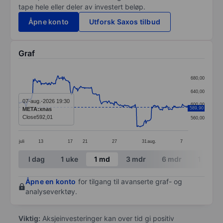
tape hele eller deler av investert beløp.
Åpne konto
Utforsk Saxos tilbud
Graf
Chart
680,00
Line chart with 299 data points.
640,00
The chart has 1 X axis displaying categories.
07-aug.-2026 19:30
600,00
589,90
META:xnas
The chart has 1 Y axis displaying values. Data ranges
Close
592,01
560,00
juli
13
17
21
27
31
aug.
7
End of interactive chart.
I dag
1 uke
1 md
3 mdr
6 mdr
1 år
Åpne en konto
for tilgang til avanserte graf- og
analyseverktøy.
Viktig:
Aksjeinvesteringer kan over tid gi positiv