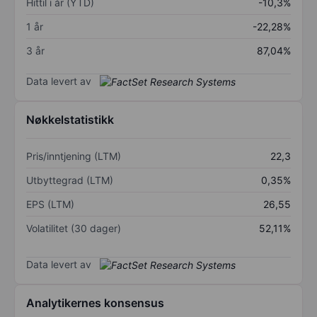
Hittil i år (YTD)
-10,3%
1 år
-22,28%
3 år
87,04%
Data levert av
Nøkkelstatistikk
Pris/inntjening (LTM)
22,3
Utbyttegrad (LTM)
0,35%
EPS (LTM)
26,55
Volatilitet (30 dager)
52,11%
Data levert av
Analytikernes konsensus