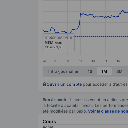
Line chart with 299 data points.
The chart has 1 X axis displaying categ
The chart has 1 Y axis displaying valu
06-août-2026 19:30
META:xnas
Close
589,63
juil.
8
9
10
13
14
15
End of interactive chart.
Intra-journalier
1S
1M
3M
Ouvrir un compte
pour accéder à d’autres 
Bon à savoir :
L’investissement en actions pré
la totalité du capital investi. Les performan
été modifiées par Saxo.
Voir la clause de no
Cours
Achat