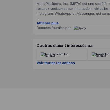
Meta Platforms, Inc. (META) est une société 
réseaux sociaux et aux interactions virtuelle
Instagram, WhatsApp et Messenger, qui compten
Afficher plus
La société génère la majeure partie de ses re
Données fournies par
plateformes de réseaux sociaux, Meta développe
division Reality Labs. Cela inclut la gamme 
dans le métaverse.
D’autres étaient intéressés par
Meta est coté à la bourse NASDAQ.
Amazon.com Inc.
Apple Inc.
Voir toutes les actions