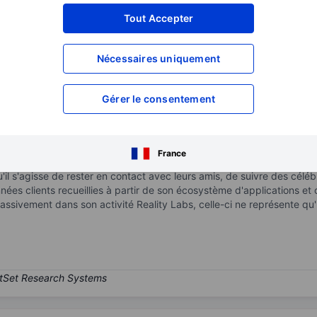
XXXXXXX
XXXXXXX
Tout Accepter
XXXXXXX
XXXXXXX
Nécessaires uniquement
XXXXXXX
XXXXXXX
Ouvrir un compte
pour accéder à d
XXXXXXX
XXXXXXX
Gérer le consentement
ociaux au monde, avec près de 4 milliards d'utilisateurs actifs par m
France
ue son activité principale, comprend Facebook, Instagram, Messenger 
qu'il s'agisse de rester en contact avec leurs amis, de suivre des cél
ées clients recueillies à partir de son écosystème d'applications e
assivement dans son activité Reality Labs, celle-ci ne représente qu'u