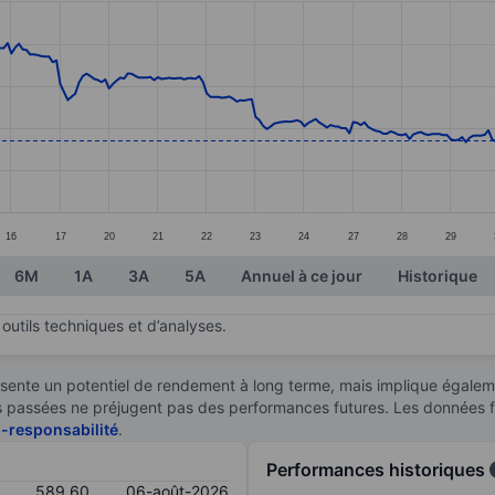
ories.
es. Data ranges from 530.75 to 683.69.
16
17
20
21
22
23
24
27
28
29
6M
1A
3A
5A
Annuel à ce jour
Historique
outils techniques et d’analyses.
sente un potentiel de rendement à long terme, mais implique égaleme
ces passées ne préjugent pas des performances futures. Les données 
n-responsabilité
.
Performances historiques
589,60
06-août-2026