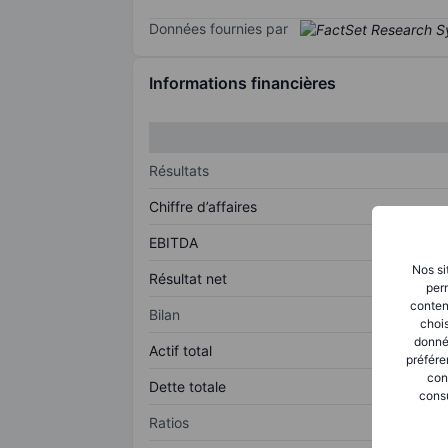
Données fournies par
Informations financières
Résultats
Chiffre d’affaires
EBITDA
Nos si
Résultat net
perm
conten
Bilan
chois
donné
Actif total
préfére
con
Dette totale
consu
Ratios