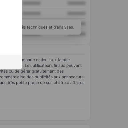
XXXXXXX
XXXXXXX
XXXXXXX
XXXXXXX
XXXXXXX
XXXXXXX
’autres outils techniques et d’analyses.
XXXXXXX
XXXXXXX
ois dans le monde entier. La « famille
et WhatsApp. Les utilisateurs finaux peuvent
ébrités ou de gérer gratuitement des
t commercialise des publicités aux annonceurs
ne très petite partie de son chiffre d'affaires