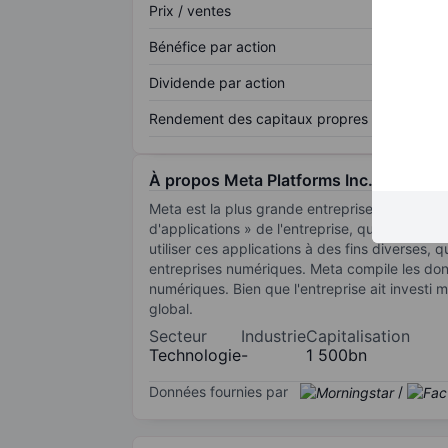
Prix / ventes
Bénéfice par action
Dividende par action
Rendement des capitaux propres
À propos Meta Platforms Inc.
Meta est la plus grande entreprise de médias s
d'applications » de l'entreprise, qui constit
utiliser ces applications à des fins diverses, 
entreprises numériques. Meta compile les donn
numériques. Bien que l'entreprise ait investi m
global.
Secteur
Industrie
Capitalisation
Technologie
-
1 500bn
Données fournies par
/