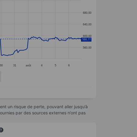
680,00
640,00
600,00
588,77
560,00
30
31
août
4
5
6
nt un risque de perte, pouvant aller jusqu’à
fournies par des sources externes n’ont pas