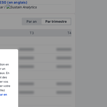
ESG (en anglais)
/
Par an
Par trimestre
T3
T4
XXXXXXX
XXXXXXX
XXXXXXX
XXXXXXX
tion en
XXXXXXX
XXXXXXX
ir un
aux. En
nt des
er vos
XXXXXXX
XXXXXXX
er votre
llez
XXXXXXX
XXXXXXX
ur en