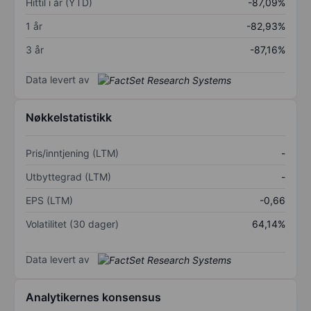
Hittil i år (YTD)
-87,09%
1 år
-82,93%
3 år
-87,16%
Data levert av
Nøkkelstatistikk
Pris/inntjening (LTM)
-
Utbyttegrad (LTM)
-
EPS (LTM)
-0,66
Volatilitet (30 dager)
64,14%
Data levert av
Analytikernes konsensus