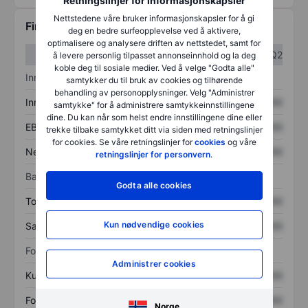
Retningslinjer for informasjonskapsler
Nettstedene våre bruker informasjonskapsler for å gi
Finansiell informasjon
deg en bedre surfeopplevelse ved å aktivere,
optimalisere og analysere driften av nettstedet, samt for
Q1
Q2
å levere personlig tilpasset annonseinnhold og la deg
koble deg til sosiale medier. Ved å velge "Godta alle"
Inntektsoversikt
samtykker du til bruk av cookies og tilhørende
behandling av personopplysninger. Velg "Administrer
Inntekter
XXXXXXX
XXXXXXX
samtykke" for å administrere samtykkeinnstillingene
dine. Du kan når som helst endre innstillingene dine eller
EBITDA
XXXXXXX
XXXXXXX
trekke tilbake samtykket ditt via siden med retningslinjer
for cookies. Se våre retningslinjer for
cookies
og våre
Nettoinntekt
XXXXXXX
XXXXXXX
retningslinjer for personvern
.
Balanse
Godta alle cookies
Totale eiendeler
XXXXXXX
XXXXXXX
Kun nødvendige cookies
Samlet gjeld
XXXXXXX
XXXXXXX
Forholdstall
Administrer cookies
Kurs/salg
XXXXXXX
XXXXXXX
Fortjeneste per aksje
XXXXXXX
XXXXXXX
Norge