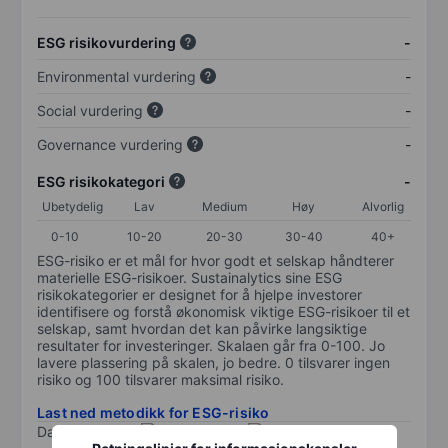
ESG risikovurdering
-
Environmental vurdering
-
Social vurdering
-
Governance vurdering
-
ESG risikokategori
-
Ubetydelig
Lav
Medium
Høy
Alvorlig
0-10
10-20
20-30
30-40
40+
ESG-risiko er et mål for hvor godt et selskap håndterer
materielle ESG-risikoer. Sustainalytics sine ESG
risikokategorier er designet for å hjelpe investorer
identifisere og forstå økonomisk viktige ESG-risikoer til et
selskap, samt hvordan det kan påvirke langsiktige
resultater for investeringer. Skalaen går fra 0-100. Jo
lavere plassering på skalen, jo bedre. 0 tilsvarer ingen
risiko og 100 tilsvarer maksimal risiko.
Last ned metodikk for ESG-risiko
Data levert av
/