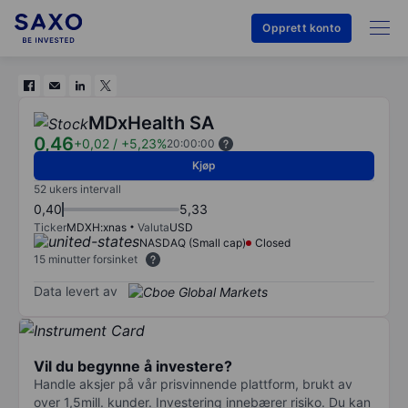
Opprett konto
MDxHealth SA
0,46
+0,02
/
+5,23%
20:00:00
Kjøp
52 ukers intervall
0,40
5,33
Ticker
MDXH:xnas
Valuta
USD
NASDAQ (Small cap)
Closed
15 minutter forsinket
Data levert av
Vil du begynne å investere?
Handle aksjer på vår prisvinnende plattform, brukt av
over 1,5mill. kunder. Investering innebærer risiko. Du kan