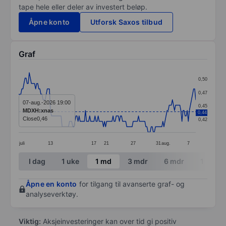
tape hele eller deler av investert beløp.
Åpne konto
Utforsk Saxos tilbud
Graf
Chart
0,50
Line chart with 168 data points.
0,47
The chart has 1 X axis displaying categories.
07-aug.-2026 19:00
0,45
MDXH:xnas
0,44
The chart has 1 Y axis displaying values. Data ranges 
Close
0,46
0,42
juli
13
17
21
27
31
aug.
7
End of interactive chart.
I dag
1 uke
1 md
3 mdr
6 mdr
1 år
Åpne en konto
for tilgang til avanserte graf- og
analyseverktøy.
Viktig:
Aksjeinvesteringer kan over tid gi positiv