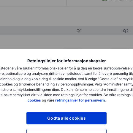
Q1
Q2
XXXXXXX
XXXXXXX
Retningslinjer for informasjonskapsler
XXXXXXX
XXXXXXX
stedene våre bruker informasjonskapsler for å gi deg en bedre surfeopplevelse 
XXXXXXX
XXXXXXX
re, optimalisere og analysere driften av nettstedet, samt for å levere personlig ti
innhold og la deg koble deg til sosiale medier. Ved å velge "Godta alle" samtykke
cookies og tilhørende behandling av personopplysninger. Velg "Administrer samt
istrere samtykkeinnstillingene dine. Du kan når som helst endre innstillingene di
XXXXXXX
XXXXXXX
 tilbake samtykket ditt via siden med retningslinjer for cookies. Se våre retningslin
cookies
og våre
retningslinjer for personvern
.
XXXXXXX
XXXXXXX
Godta alle cookies
XXXXXXX
XXXXXXX