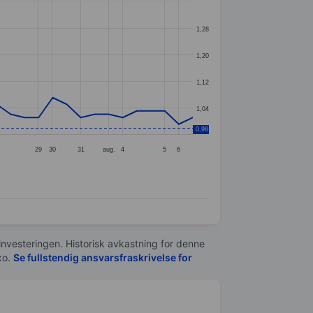
1,28
1,20
1,12
1,04
0,98
29
30
31
aug.
4
5
6
 investeringen. Historisk avkastning for denne
xo.
Se fullstendig ansvarsfraskrivelse for