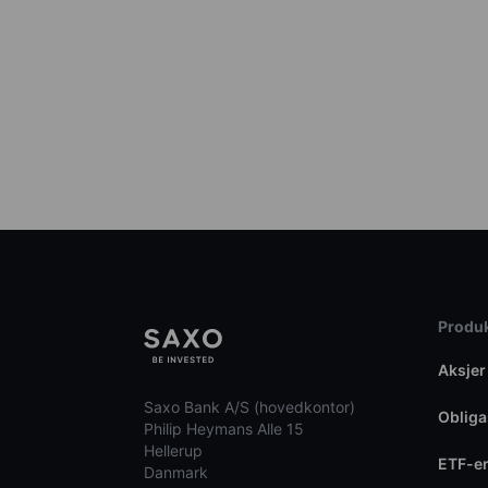
Produk
Aksjer
Saxo Bank A/S (hovedkontor)
Obliga
Philip Heymans Alle 15
Hellerup
ETF-e
Danmark