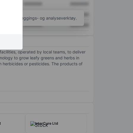
XXXXXXX
XXXXXXX
XXXXXXX
XXXXXXX
til flere kartleggings- og analyseverktøy.
XXXXXXX
XXXXXXX
cilities, operated by local teams, to deliver
hnology to grow leafy greens and herbs in
m herbicides or pesticides. The products of
R
InterCure Ltd