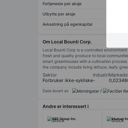
Fortjeneste per aksje
Utbytte per aksje
Avkastning på egenkapital
Om Local Bounti Corp.
Local Bounti Corp is a controlled environment 
fresh and quality produce to local communitie
smart greenhouses with a cultivation process 
the company include living lettuce, leafy gree
Sektor
Industri
Markeds
Forbruker ikke-sykliske
-
0,02348
Data levert av
/
Andre er interessert i
GEE Group Inc.
iHuman In