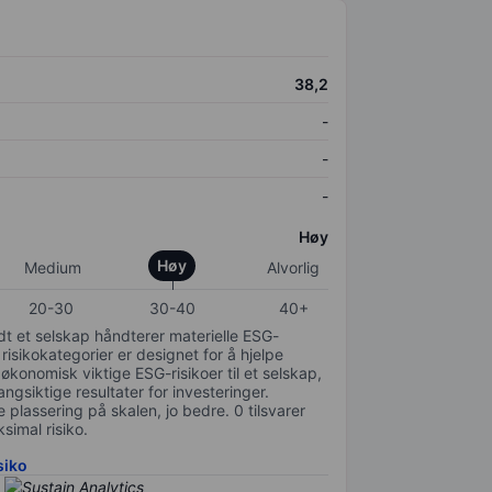
38,2
-
-
-
Høy
Høy
Medium
Alvorlig
20-30
30-40
40+
odt et selskap håndterer materielle ESG-
 risikokategorier er designet for å hjelpe
 økonomisk viktige ESG-risikoer til et selskap,
gsiktige resultater for investeringer.
 plassering på skalen, jo bedre. 0 tilsvarer
simal risiko.
siko