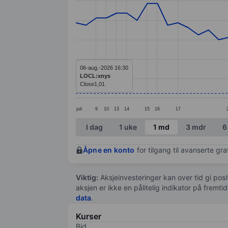
Line chart with 52 data points.
The chart has 1 X axis displaying categ
The chart has 1 Y axis displaying value
06-aug.-2026 16:30
LOCL:xnys
Close
1,01
juli
9
10
13
14
15
16
17
End of interactive chart.
I dag
1 uke
1 md
3 mdr
6
Åpne en konto
for tilgang til avanserte gr
Viktig:
Aksjeinvesteringer kan over tid gi posi
aksjen er ikke en pålitelig indikator på fremt
data
.
Kurser
Bid