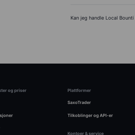
Kan jeg handle Local Bount
ter og priser
Plattformer
SaxoTrader
sjoner
Tilkoblinger og API-er
r
Kontoer & service