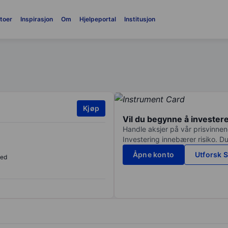
toer
Inspirasjon
Om
Hjelpeportal
Institusjon
Kjøp
Vil du begynne å invester
Handle aksjer på vår prisvinnend
Investering innebærer risiko. Du
Åpne konto
Utforsk S
sed