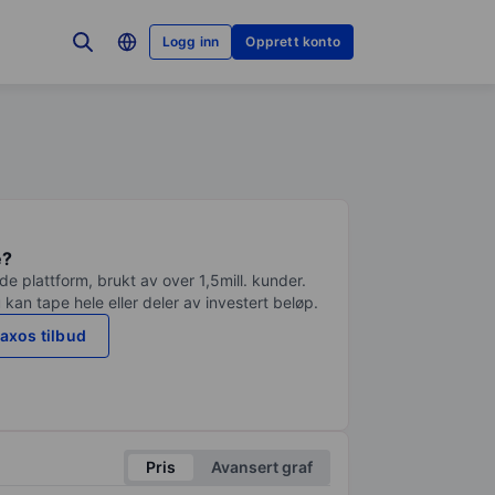
Logg inn
Opprett konto
e?
e plattform, brukt av over 1,5mill. kunder.
 kan tape hele eller deler av investert beløp.
axos tilbud
Pris
Avansert graf