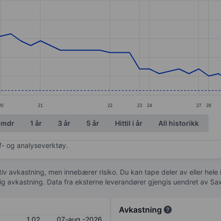
ories.
s. Data ranges from 0.99 to 1.35.
20
21
22
23
24
27
28
 mdr
1 år
3 år
5 år
Hittil i år
All historikk
af- og analyseverktøy.
tiv avkastning, men innebærer risiko. Du kan tape deler av eller hele
idig avkastning. Data fra eksterne leverandører gjengis uendret av Sa
Avkastning
1,02
07-aug.-2026