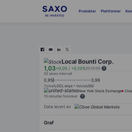
Produkter
Plattformer
Kon
Local Bounti Corp.
1,03
+0,05
/
+5,10%
20:10:00
52 ukers intervall
0,95
3,99
Ticker
LOCL:xnys
Valuta
USD
New York Stock Exchange
Clo
15 minutter forsinket
Data levert av
Graf
Chart