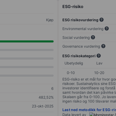
ESG-risiko
Kjøp
ESG risikovurdering
Environmental vurdering
Social vurdering
Governance vurdering
ESG risikokategori
Ubetydelig
Lav
0-10
10-20
ESG-risiko er et mål for hvor g
risikoer. Sustainalytics sine ESG
investorer identifisere og forstå
6
samt hvordan det kan påvirke lan
Skalaen går fra 0-100. Jo lavere
482,52%
ingen risiko og 100 tilsvarer mak
23-okt-2025
Last ned metodikk for ESG-ri
Data levert av
/