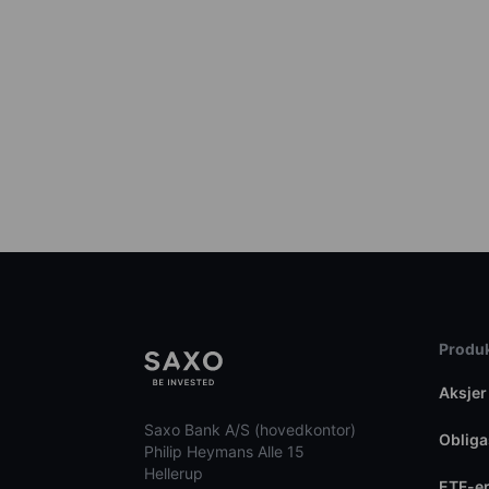
Produk
Aksjer
Saxo Bank A/S (hovedkontor)
Obliga
Philip Heymans Alle 15
Hellerup
ETF-e