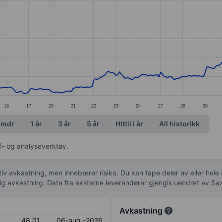
ories.
s. Data ranges from 30.4 to 48.32.
16
17
20
21
22
23
24
27
28
29
 mdr
1 år
3 år
5 år
Hittil i år
All historikk
af- og analyseverktøy.
tiv avkastning, men innebærer risiko. Du kan tape deler av eller hele
idig avkastning. Data fra eksterne leverandører gjengis uendret av Sa
Avkastning
48,01
06-aug.-2026