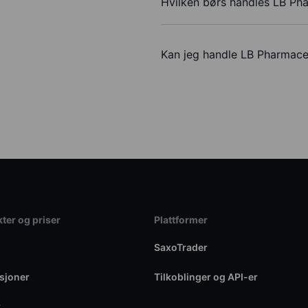
Hvilken børs handles LB Pha
Kan jeg handle LB Pharmace
ter og priser
Plattformer
SaxoTrader
sjoner
Tilkoblinger og API-er
r