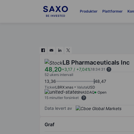
Produkter
Plattformer
Kon
LB Pharmaceuticals Inc
48,20
+3,17
/
+7,04%
18:34:31
52 ukers intervall
13,36
48,47
Ticker
LBRX:xnas
Valuta
USD
NASDAQ
Open
15 minutter forsinket
Data levert av
Graf
Chart