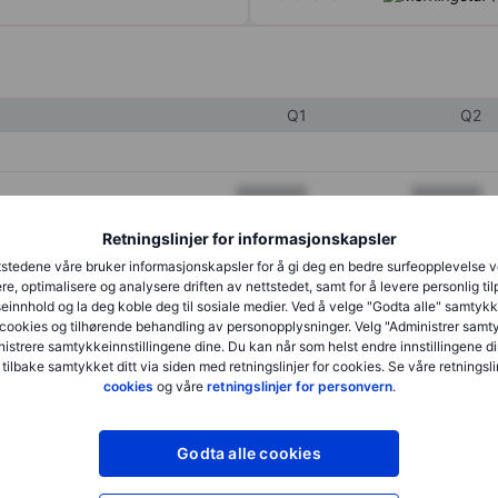
Q1
Q2
XXXXXXX
XXXXXXX
XXXXXXX
XXXXXXX
Retningslinjer for informasjonskapsler
stedene våre bruker informasjonskapsler for å gi deg en bedre surfeopplevelse 
XXXXXXX
XXXXXXX
re, optimalisere og analysere driften av nettstedet, samt for å levere personlig ti
innhold og la deg koble deg til sosiale medier. Ved å velge "Godta alle" samtykke
cookies og tilhørende behandling av personopplysninger. Velg "Administrer samt
istrere samtykkeinnstillingene dine. Du kan når som helst endre innstillingene di
XXXXXXX
XXXXXXX
 tilbake samtykket ditt via siden med retningslinjer for cookies. Se våre retningslin
cookies
og våre
retningslinjer for personvern
.
XXXXXXX
XXXXXXX
Godta alle cookies
XXXXXXX
XXXXXXX