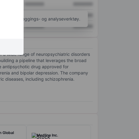
XXXXXXX
XXXXXXX
XXXXXXX
XXXXXXX
til flere kartleggings- og analyseverktøy.
XXXXXXX
XXXXXXX
f a wide range of neuropsychiatric disorders
building a pipeline that leverages the broad
ide antipsychotic drug approved for
ophrenia and bipolar depression. The company
ic diseases, including schizophrenia.
m Global
Medline Inc.