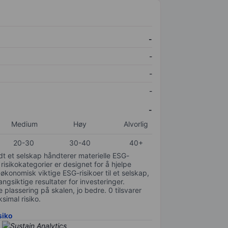
-
-
-
-
-
Medium
Høy
Alvorlig
20-30
30-40
40+
odt et selskap håndterer materielle ESG-
 risikokategorier er designet for å hjelpe
 økonomisk viktige ESG-risikoer til et selskap,
gsiktige resultater for investeringer.
 plassering på skalen, jo bedre. 0 tilsvarer
simal risiko.
siko