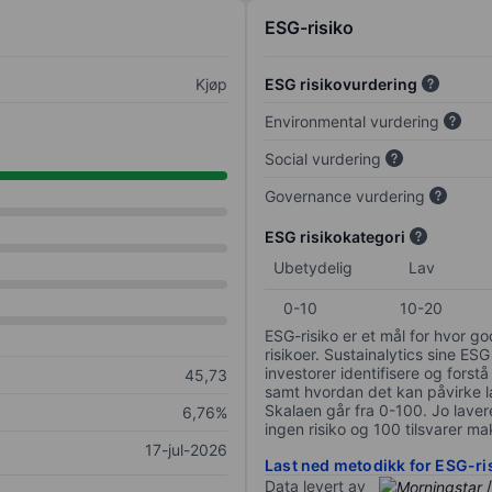
ESG-risiko
Kjøp
ESG risikovurdering
Environmental vurdering
Social vurdering
Governance vurdering
ESG risikokategori
Ubetydelig
Lav
0-10
10-20
ESG-risiko er et mål for hvor g
risikoer. Sustainalytics sine ESG
investorer identifisere og forstå
45,73
samt hvordan det kan påvirke lan
Skalaen går fra 0-100. Jo lavere
6,76%
ingen risiko og 100 tilsvarer mak
17-jul-2026
Last ned metodikk for ESG-ri
Data levert av
/