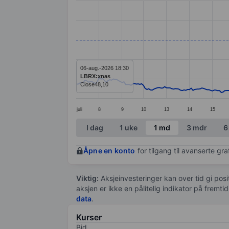
Line chart with 295 data points.
The chart has 1 X axis displaying categ
The chart has 1 Y axis displaying value
06-aug.-2026 18:30
LBRX:xnas
Close
48,10
juli
8
9
10
13
14
15
End of interactive chart.
I dag
1 uke
1 md
3 mdr
6
Åpne en konto
for tilgang til avanserte gr
Viktig:
Aksjeinvesteringer kan over tid gi posi
aksjen er ikke en pålitelig indikator på fremt
data
.
Kurser
Bid