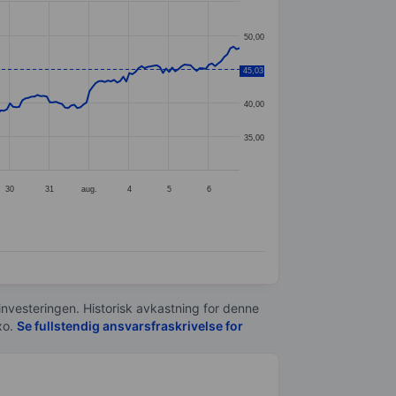
50,00
45,03
45,00
40,00
35,00
30
31
aug.
4
5
6
 investeringen. Historisk avkastning for denne
xo.
Se fullstendig ansvarsfraskrivelse for