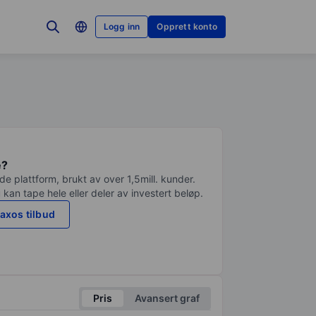
Logg inn
Opprett konto
e?
e plattform, brukt av over 1,5mill. kunder.
 kan tape hele eller deler av investert beløp.
axos tilbud
Pris
Avansert graf