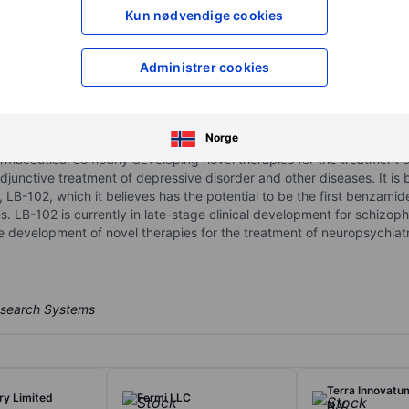
XXXXXXX
XXXXXXX
Kun nødvendige cookies
XXXXXXX
XXXXXXX
Åpne konto
for å få tilgang 
Administrer cookies
XXXXXXX
XXXXXXX
Norge
armaceutical company developing novel therapies for the treatment o
djunctive treatment of depressive disorder and other diseases. It is 
, LB-102, which it believes has the potential to be the first benzam
es. LB-102 is currently in late-stage clinical development for schiz
e development of novel therapies for the treatment of neuropsychiatr
Terra Innovatu
y Limited
Fermi LLC
N.V.