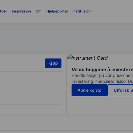
toer
Inspirasjon
Om
Hjelpeportal
Institusjon
Kjøp
Vil du begynne å invester
Handle aksjer på vår prisvinnend
Investering innebærer risiko. Du
Åpne konto
Utforsk S