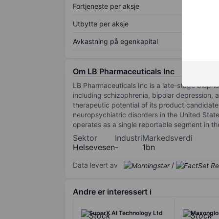
Fortjeneste per aksje
Utbytte per aksje
Avkastning på egenkapital
Om LB Pharmaceuticals Inc
LB Pharmaceuticals Inc is a late-stage bioph
including schizophrenia, bipolar depression, a
therapeutic potential of its product candidate
neuropsychiatric disorders in the United Stat
operates as a single reportable segment in th
Sektor
Industri
Markedsverdi
Helsevesen
-
1bn
Data levert av
/
Andre er interessert i
SuperX AI Technology Ltd
Masonglor