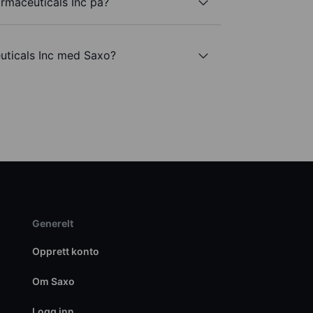
rmaceuticals Inc på?
uticals Inc med Saxo?
Generelt
Opprett konto
Om Saxo
Logg inn