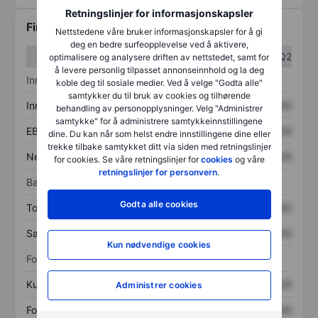
Retningslinjer for informasjonskapsler
Finansiell informasjon
Nettstedene våre bruker informasjonskapsler for å gi
deg en bedre surfeopplevelse ved å aktivere,
Q1
Q2
optimalisere og analysere driften av nettstedet, samt for
å levere personlig tilpasset annonseinnhold og la deg
Inntektsoversikt
koble deg til sosiale medier. Ved å velge "Godta alle"
samtykker du til bruk av cookies og tilhørende
Inntekter
XXXXXXX
XXXXXXX
behandling av personopplysninger. Velg "Administrer
samtykke" for å administrere samtykkeinnstillingene
EBITDA
XXXXXXX
XXXXXXX
dine. Du kan når som helst endre innstillingene dine eller
trekke tilbake samtykket ditt via siden med retningslinjer
Nettoinntekt
XXXXXXX
XXXXXXX
for cookies. Se våre retningslinjer for
cookies
og våre
retningslinjer for personvern
.
Balanse
Godta alle cookies
Totale eiendeler
XXXXXXX
XXXXXXX
Samlet gjeld
XXXXXXX
XXXXXXX
Kun nødvendige cookies
Forholdstall
Kurs/salg
XXXXXXX
XXXXXXX
Administrer cookies
Fortjeneste per aksje
XXXXXXX
XXXXXXX