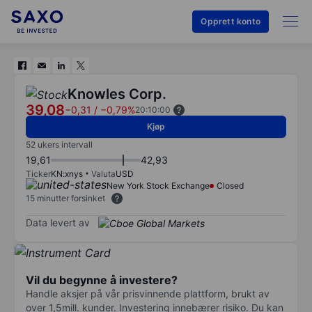
Opprett konto
Knowles Corp.
39,08
−0,31
/
−0,79%
20:10:00
Kjøp
52 ukers intervall
19,61
42,93
Ticker
KN:xnys
Valuta
USD
New York Stock Exchange
Closed
15 minutter forsinket
Data levert av
Vil du begynne å investere?
Handle aksjer på vår prisvinnende plattform, brukt av
over 1,5mill. kunder. Investering innebærer risiko. Du kan