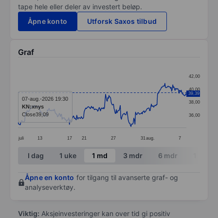
tape hele eller deler av investert beløp.
Åpne konto
Utforsk Saxos tilbud
Graf
Chart
42,00
Line chart with 299 data points.
40,00
39,39
The chart has 1 X axis displaying categories.
07-aug.-2026 19:30
38,00
KN:xnys
The chart has 1 Y axis displaying values. Data ranges 
Close
39,09
36,00
juli
13
17
21
27
31
aug.
7
End of interactive chart.
I dag
1 uke
1 md
3 mdr
6 mdr
1 år
Åpne en konto
for tilgang til avanserte graf- og
analyseverktøy.
Viktig:
Aksjeinvesteringer kan over tid gi positiv