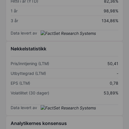
Hittil i år (YTD)
82,36%
1 år
98,98%
3 år
134,86%
Data levert av
Nøkkelstatistikk
Pris/inntjening (LTM)
50,41
Utbyttegrad (LTM)
-
EPS (LTM)
0,78
Volatilitet (30 dager)
53,89%
Data levert av
Analytikernes konsensus