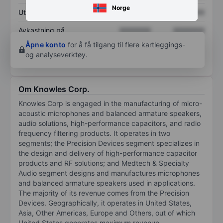
Norge
Utbytte per aksje
XXXXXXX
XXXXXXX
Avkastning på
XXXXXXX
XXXXXXX
egenkapital
Åpne konto
for å få tilgang til flere kartleggings-
og analyseverktøy.
Om Knowles Corp.
Knowles Corp is engaged in the manufacturing of micro-
acoustic microphones and balanced armature speakers,
audio solutions, high-performance capacitors, and radio
frequency filtering products. It operates in two
segments; the Precision Devices segment specializes in
the design and delivery of high-performance capacitor
products and RF solutions; and Medtech & Specialty
Audio segment designs and manufactures microphones
and balanced armature speakers used in applications.
The majority of its revenue comes from the Precision
Devices. Geographically, it operates in United States,
Asia, Other Americas, Europe and Others, out of which
United States generates maximum revenue.