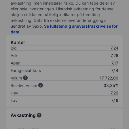
avkastning, men innebærer risiko. Du kan tape deler av
eller hele investeringen. Historisk avkastning for denne
aksjen er ikke en pålitelig indikator på fremtidig
avkastning. Data fra eksterne leverandører gjengis
uendret av Saxo.
Se fullstendig ansvarsfraskrivelse for
data
.
Kurser
Bid
7,24
Ask
7,26
Åpen
7,17
Forrige sluttkurs
7,14
Volum
17 722,00
Relativt volum
33,35%
Høy
7,26
Lav
7,16
Avkastning