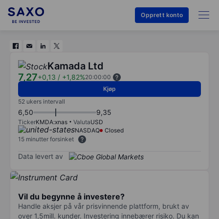
Opprett konto
Kamada Ltd
7,27
+0,13
/
+1,82%
20:00:00
Kjøp
52 ukers intervall
6,50
9,35
Ticker
KMDA:xnas
Valuta
USD
NASDAQ
Closed
15 minutter forsinket
Data levert av
Vil du begynne å investere?
Handle aksjer på vår prisvinnende plattform, brukt av
over 1,5mill. kunder. Investering innebærer risiko. Du kan