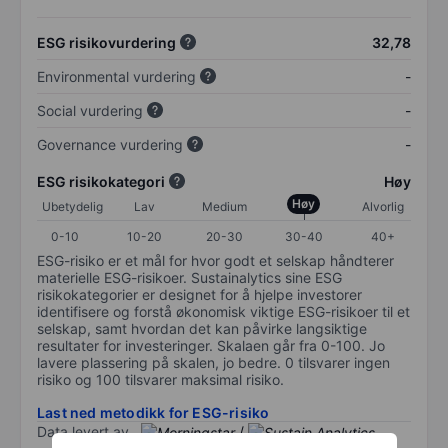
ESG risikovurdering
32,78
Environmental vurdering
-
Social vurdering
-
Governance vurdering
-
ESG risikokategori
Høy
Høy
Ubetydelig
Lav
Medium
Alvorlig
0-10
10-20
20-30
30-40
40+
ESG-risiko er et mål for hvor godt et selskap håndterer
materielle ESG-risikoer. Sustainalytics sine ESG
risikokategorier er designet for å hjelpe investorer
identifisere og forstå økonomisk viktige ESG-risikoer til et
selskap, samt hvordan det kan påvirke langsiktige
resultater for investeringer. Skalaen går fra 0-100. Jo
lavere plassering på skalen, jo bedre. 0 tilsvarer ingen
risiko og 100 tilsvarer maksimal risiko.
Last ned metodikk for ESG-risiko
Data levert av
/