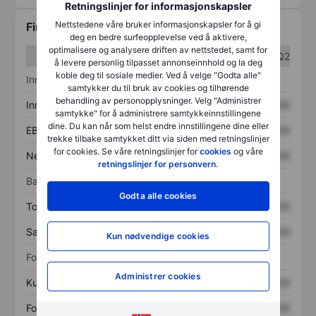
Retningslinjer for informasjonskapsler
Nettstedene våre bruker informasjonskapsler for å gi
Finansiell informasjon
deg en bedre surfeopplevelse ved å aktivere,
optimalisere og analysere driften av nettstedet, samt for
Q1
Q2
å levere personlig tilpasset annonseinnhold og la deg
koble deg til sosiale medier. Ved å velge "Godta alle"
Inntektsoversikt
samtykker du til bruk av cookies og tilhørende
behandling av personopplysninger. Velg "Administrer
Inntekter
XXXXXXX
XXXXXXX
samtykke" for å administrere samtykkeinnstillingene
dine. Du kan når som helst endre innstillingene dine eller
EBITDA
XXXXXXX
XXXXXXX
trekke tilbake samtykket ditt via siden med retningslinjer
for cookies. Se våre retningslinjer for
cookies
og våre
Nettoinntekt
XXXXXXX
XXXXXXX
retningslinjer for personvern
.
Balanse
Godta alle cookies
Totale eiendeler
XXXXXXX
XXXXXXX
Samlet gjeld
XXXXXXX
XXXXXXX
Kun nødvendige cookies
Forholdstall
Administrer cookies
Kurs/salg
XXXXXXX
XXXXXXX
Fortjeneste per aksje
XXXXXXX
XXXXXXX