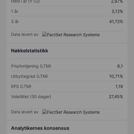
Hittil i år (YTD)
2,97%
1 år
3,12%
3 år
41,72%
Data levert av
Nøkkelstatistikk
Pris/inntjening (LTM)
6,1
Utbyttegrad (LTM)
10,71%
EPS (LTM)
1,19
Volatilitet (30 dager)
27,45%
Data levert av
Analytikernes konsensus