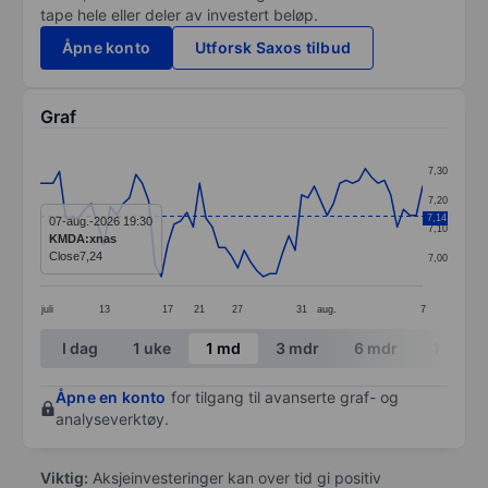
tape hele eller deler av investert beløp.
Åpne konto
Utforsk Saxos tilbud
Graf
Chart
7,30
Line chart with 61 data points.
7,20
The chart has 1 X axis displaying categories.
7,14
07-aug.-2026 19:30
7,10
KMDA:xnas
The chart has 1 Y axis displaying values. Data ranges 
Close
7,24
7,00
juli
13
17
21
27
31
aug.
7
End of interactive chart.
I dag
1 uke
1 md
3 mdr
6 mdr
1 år
Åpne en konto
for tilgang til avanserte graf- og
analyseverktøy.
Viktig:
Aksjeinvesteringer kan over tid gi positiv