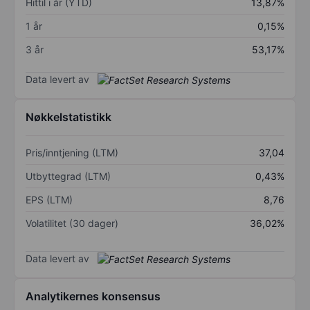
Hittil i år (YTD)
13,87%
1 år
0,15%
3 år
53,17%
Data levert av
Nøkkelstatistikk
Pris/inntjening (LTM)
37,04
Utbyttegrad (LTM)
0,43%
EPS (LTM)
8,76
Volatilitet (30 dager)
36,02%
Data levert av
Analytikernes konsensus