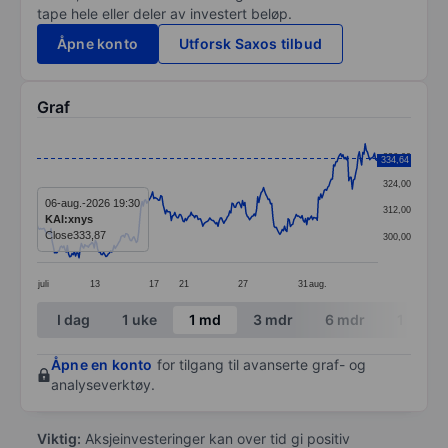
tape hele eller deler av investert beløp.
Åpne konto
Utforsk Saxos tilbud
Graf
Chart
336,00
334,64
Line chart with 293 data points.
324,00
The chart has 1 X axis displaying categories.
06-aug.-2026 19:30
312,00
KAI:xnys
The chart has 1 Y axis displaying values. Data ranges
Close
333,87
300,00
juli
13
17
21
27
31
aug.
End of interactive chart.
I dag
1 uke
1 md
3 mdr
6 mdr
1 år
Åpne en konto
for tilgang til avanserte graf- og
analyseverktøy.
Viktig:
Aksjeinvesteringer kan over tid gi positiv