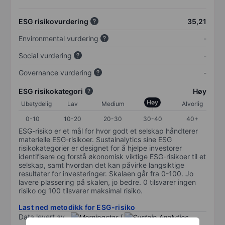
ESG risikovurdering
35,21
Environmental vurdering
-
Social vurdering
-
Governance vurdering
-
ESG risikokategori
Høy
Høy
Ubetydelig
Lav
Medium
Alvorlig
0-10
10-20
20-30
30-40
40+
ESG-risiko er et mål for hvor godt et selskap håndterer
materielle ESG-risikoer. Sustainalytics sine ESG
risikokategorier er designet for å hjelpe investorer
identifisere og forstå økonomisk viktige ESG-risikoer til et
selskap, samt hvordan det kan påvirke langsiktige
resultater for investeringer. Skalaen går fra 0-100. Jo
lavere plassering på skalen, jo bedre. 0 tilsvarer ingen
risiko og 100 tilsvarer maksimal risiko.
Last ned metodikk for ESG-risiko
Data levert av
/