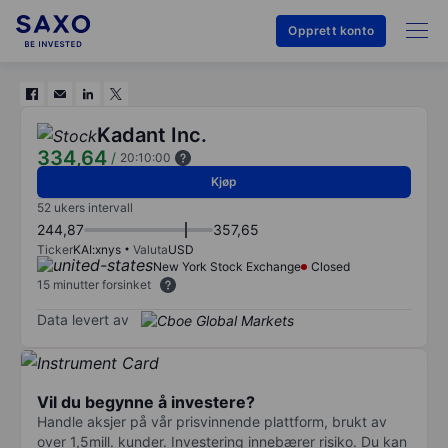
Opprett konto
Kadant Inc.
334,64
/
20:10:00
Kjøp
52 ukers intervall
244,87
357,65
Ticker
KAI:xnys
Valuta
USD
New York Stock Exchange
Closed
15 minutter forsinket
Data levert av
Vil du begynne å investere?
Handle aksjer på vår prisvinnende plattform, brukt av
over 1,5mill. kunder. Investering innebærer risiko. Du kan