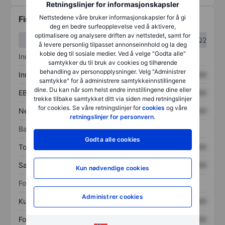
Retningslinjer for informasjonskapsler
Nettstedene våre bruker informasjonskapsler for å gi
Finansiell informasjon
deg en bedre surfeopplevelse ved å aktivere,
optimalisere og analysere driften av nettstedet, samt for
Q1
Q2
å levere personlig tilpasset annonseinnhold og la deg
koble deg til sosiale medier. Ved å velge "Godta alle"
Inntektsoversikt
samtykker du til bruk av cookies og tilhørende
behandling av personopplysninger. Velg "Administrer
Inntekter
XXXXXXX
XXXXXXX
samtykke" for å administrere samtykkeinnstillingene
dine. Du kan når som helst endre innstillingene dine eller
EBITDA
XXXXXXX
XXXXXXX
trekke tilbake samtykket ditt via siden med retningslinjer
for cookies. Se våre retningslinjer for
cookies
og våre
Nettoinntekt
XXXXXXX
XXXXXXX
retningslinjer for personvern
.
Balanse
Godta alle cookies
Totale eiendeler
XXXXXXX
XXXXXXX
Samlet gjeld
XXXXXXX
XXXXXXX
Kun nødvendige cookies
Forholdstall
Administrer cookies
Kurs/salg
XXXXXXX
XXXXXXX
Fortjeneste per aksje
XXXXXXX
XXXXXXX