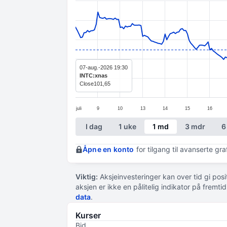
Line chart with 299 data points.
The chart has 1 X axis displaying categ
The chart has 1 Y axis displaying values
07-aug.-2026 19:30
INTC:xnas
Close
101,65
juli
9
10
13
14
15
16
End of interactive chart.
I dag
1 uke
1 md
3 mdr
6
Åpne en konto
for tilgang til avanserte gr
Viktig:
Aksjeinvesteringer kan over tid gi posi
aksjen er ikke en pålitelig indikator på fremt
data
.
Kurser
Bid