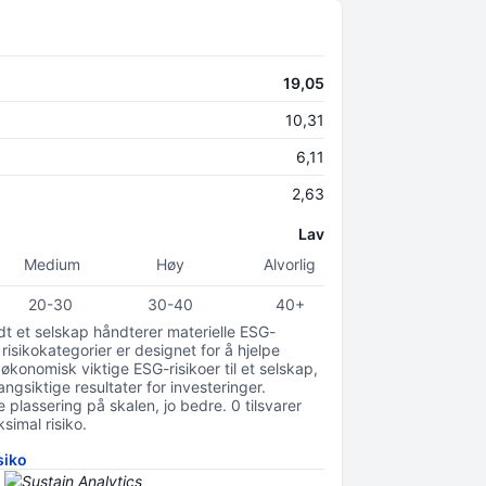
19,05
10,31
6,11
2,63
Lav
Medium
Høy
Alvorlig
20-30
30-40
40+
odt et selskap håndterer materielle ESG-
 risikokategorier er designet for å hjelpe
 økonomisk viktige ESG-risikoer til et selskap,
gsiktige resultater for investeringer.
 plassering på skalen, jo bedre. 0 tilsvarer
simal risiko.
siko