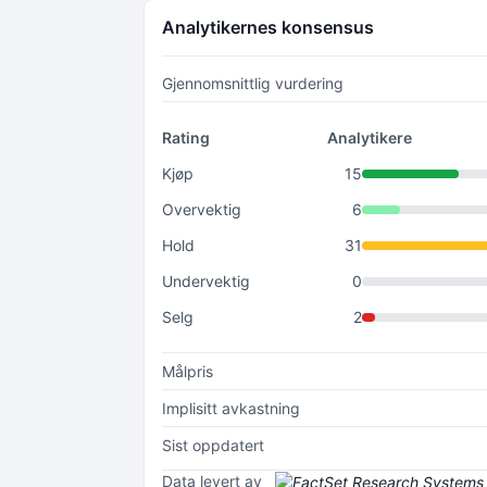
Analytikernes konsensus
Gjennomsnittlig vurdering
Rating
Analytikere
Kjøp
15
Overvektig
6
Hold
31
Undervektig
0
Selg
2
Målpris
Implisitt avkastning
Sist oppdatert
Data levert av