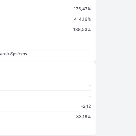
175,47%
414,16%
188,53%
-
-
-2,12
83,18%