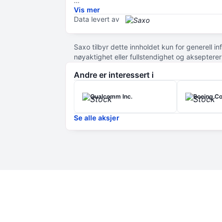
Vis mer
Selskapet utvikler også produkter innenfor et
Data levert av
tillegg til kjernevirksomheten med prosessorer,
databrikker. Intel investerer i områder som s
Saxo tilbyr dette innholdet kun for generell i
Intel er notert på NASDAQ-børsen.
nøyaktighet eller fullstendighet og akseptere
Andre er interessert i
Qualcomm Inc.
Boeing Co
Se alle aksjer