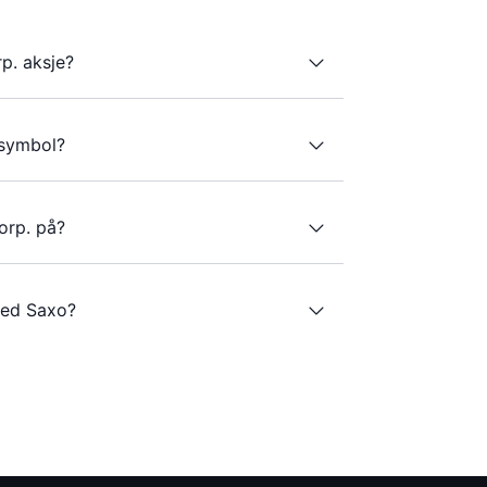
p. aksje?
ersymbol?
orp. på?
med Saxo?