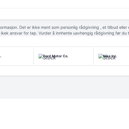
 bredt spekter markeder for databehandling, som grafikkort, minne o
 har Intel en divisjon for støpning av halvledere som leverer produksj
elvstyrt kjøring, kommunikasjonsinfrastruktur og edge computing.
nformasjon. Det er ikke ment som personlig rådgivning , et tilbud elle
r ikek ansvar for tap. Vurder å innhente uavhengig rådgivning før du 
.
Ford Motor Co.
Nike Inc.