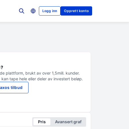
Logg inn
Opprett konto
e?
e plattform, brukt av over 1,5mill. kunder.
 kan tape hele eller deler av investert beløp.
axos tilbud
Pris
Avansert graf