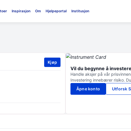
toer
Inspirasjon
Om
Hjelpeportal
Institusjon
Kjøp
Vil du begynne å invester
Handle aksjer på vår prisvinnend
Investering innebærer risiko. Du
Åpne konto
Utforsk S