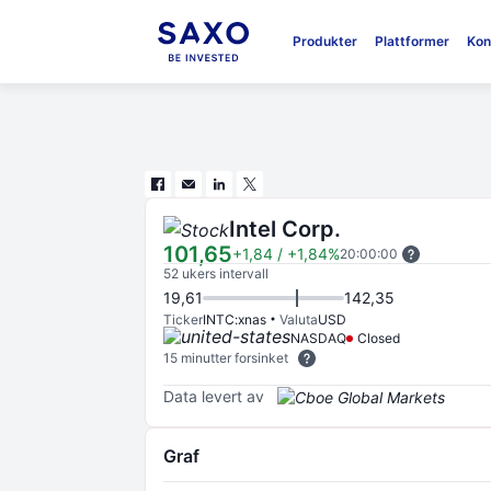
Produkter
Plattformer
Kon
Intel Corp.
101,65
+1,84
/
+1,84%
20:00:00
52 ukers intervall
19,61
142,35
Ticker
INTC:xnas
Valuta
USD
NASDAQ
Closed
15 minutter forsinket
Data levert av
Graf
Chart