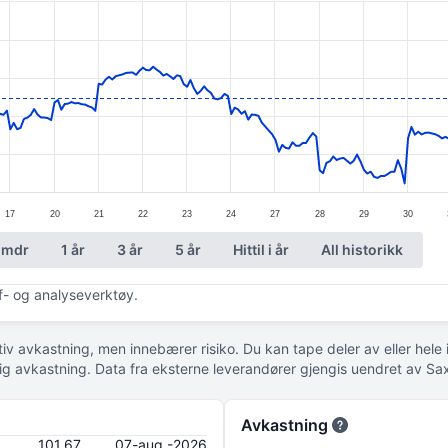
ories.
. Data ranges from 81.81 to 115.4.
17
20
21
22
23
24
27
28
29
30
 mdr
1 år
3 år
5 år
Hittil i år
All historikk
af- og analyseverktøy.
tiv avkastning, men innebærer risiko. Du kan tape deler av eller hele
idig avkastning. Data fra eksterne leverandører gjengis uendret av Sa
Avkastning
101,67
07-aug.-2026