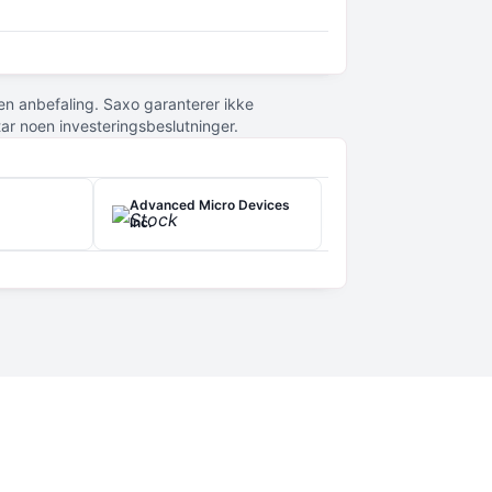
g lagring, nettverk og innebygde løsninger. I
onstjenester til tredjeparts utviklere av
r en anbefaling. Saxo garanterer ikke
tar noen investeringsbeslutninger.
Advanced Micro Devices
Inc.