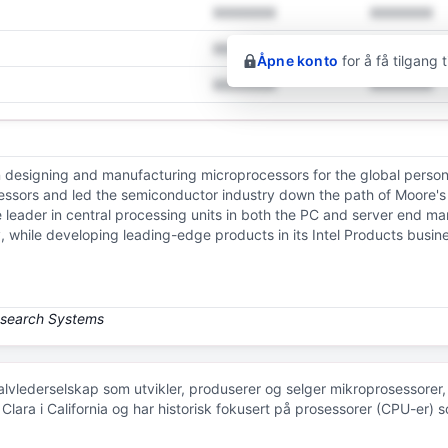
XXXXXXX
XXXXXXX
XXXXXXX
XXXXXXX
Åpne konto
for å få tilgang 
XXXXXXX
XXXXXXX
on designing and manufacturing microprocessors for the global perso
essors and led the semiconductor industry down the path of Moore's
 leader in central processing units in both the PC and server end ma
y, while developing leading-edge products in its Intel Products busi
 halvlederselskap som utvikler, produserer og selger mikroprosessorer
 Clara i California og har historisk fokusert på prosessorer (CPU-er)