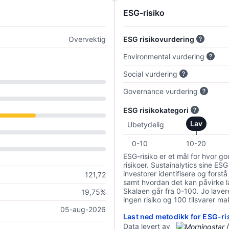
ESG-risiko
Overvektig
ESG risikovurdering
Environmental vurdering
Social vurdering
Governance vurdering
ESG risikokategori
Lav
Ubetydelig
0-10
10-20
ESG-risiko er et mål for hvor g
risikoer. Sustainalytics sine ESG
investorer identifisere og forstå
121,72
samt hvordan det kan påvirke lan
Skalaen går fra 0-100. Jo lavere
19,75%
ingen risiko og 100 tilsvarer mak
05-aug-2026
Last ned metodikk for ESG-ri
Data levert av
/