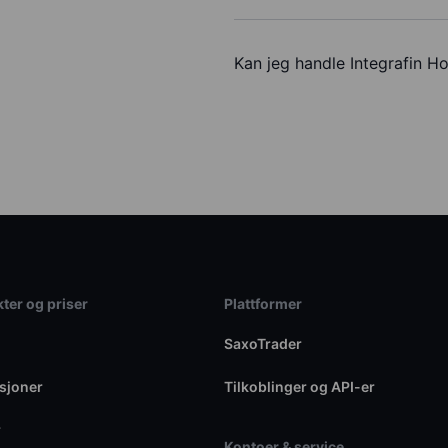
Kan jeg handle Integrafin H
ter og priser
Plattformer
SaxoTrader
sjoner
Tilkoblinger og API-er
r
Kontoer & service