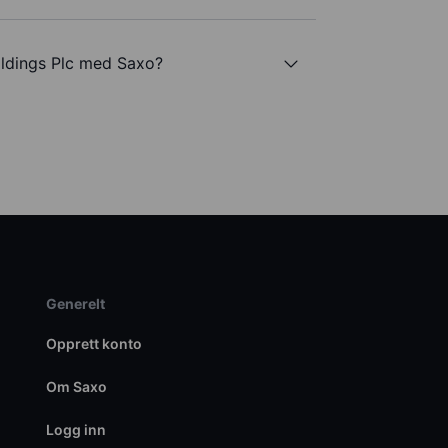
oldings Plc med Saxo?
Generelt
Opprett konto
Om Saxo
Logg inn