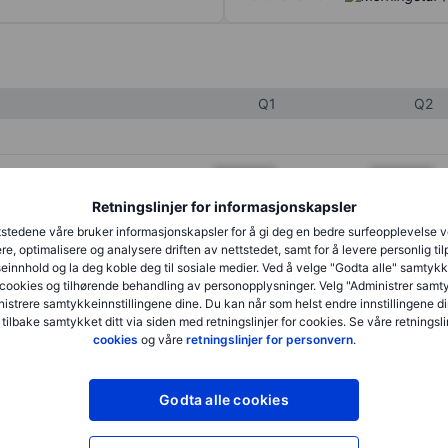
Q1
Q2
XXXXXXX
XXXXXXX
Retningslinjer for informasjonskapsler
XXXXXXX
XXXXXXX
stedene våre bruker informasjonskapsler for å gi deg en bedre surfeopplevelse 
XXXXXXX
XXXXXXX
re, optimalisere og analysere driften av nettstedet, samt for å levere personlig ti
innhold og la deg koble deg til sosiale medier. Ved å velge "Godta alle" samtykke
cookies og tilhørende behandling av personopplysninger. Velg "Administrer samt
istrere samtykkeinnstillingene dine. Du kan når som helst endre innstillingene di
XXXXXXX
XXXXXXX
 tilbake samtykket ditt via siden med retningslinjer for cookies. Se våre retningslin
cookies
og våre
retningslinjer for personvern
.
XXXXXXX
XXXXXXX
Godta alle cookies
XXXXXXX
XXXXXXX