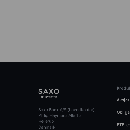
Produk
Aksjer
Saxo Bank A/S (hovedkontor)
Obliga
Philip Heymans Alle 15
Hellerup
ETF-e
Danmark