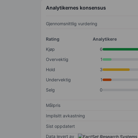
Analytikernes konsensus
Gjennomsnittlig vurdering
Rating
Analytikere
Kjøp
6
Overvektig
1
Hold
3
Undervektig
1
Selg
0
Målpris
Implisitt avkastning
Sist oppdatert
Data levert av