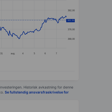
392,00
384,00
383,50
376,00
368,00
31
aug.
4
5
6
7
 investeringen. Historisk avkastning for denne
xo.
Se fullstendig ansvarsfraskrivelse for