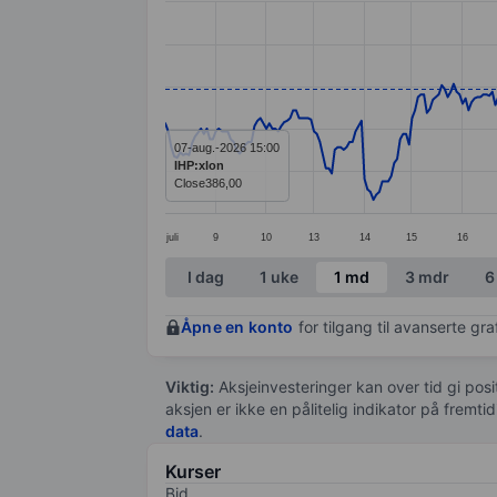
Line chart with 379 data points.
The chart has 1 X axis displaying categ
The chart has 1 Y axis displaying value
07-aug.-2026 15:00
IHP:xlon
Close
386,00
juli
9
10
13
14
15
16
End of interactive chart.
I dag
1 uke
1 md
3 mdr
6
Åpne en konto
for tilgang til avanserte gr
Viktig:
Aksjeinvesteringer kan over tid gi posi
aksjen er ikke en pålitelig indikator på fremt
data
.
Kurser
Bid