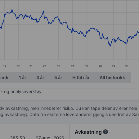
ories.
s. Data ranges from 362.5 to 394.
17
20
21
22
23
24
27
28
29
30
 mdr
1 år
3 år
5 år
Hittil i år
All historikk
af- og analyseverktøy.
tiv avkastning, men innebærer risiko. Du kan tape deler av eller hele
idig avkastning. Data fra eksterne leverandører gjengis uendret av Sa
Avkastning
385,50
07-aug.-2026