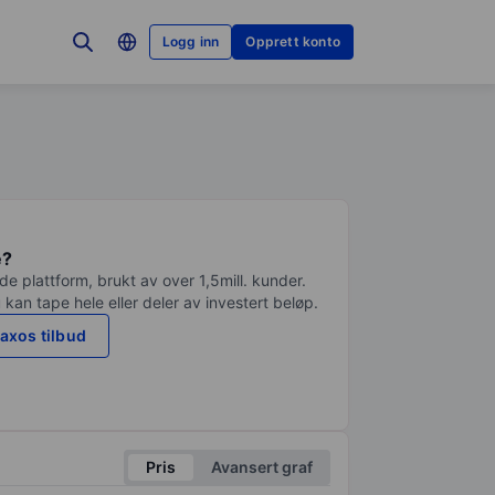
Logg inn
Opprett konto
e?
e plattform, brukt av over 1,5mill. kunder.
 kan tape hele eller deler av investert beløp.
axos tilbud
Pris
Avansert graf