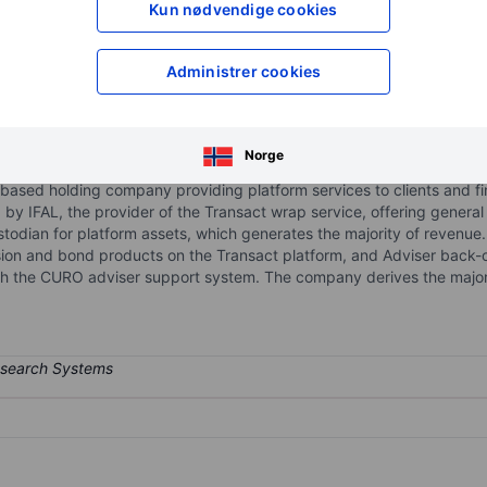
Kun nødvendige cookies
XXXXXXX
XXXXXXX
XXXXXXX
XXXXXXX
Åpne konto
for å få tilgang 
Administrer cookies
XXXXXXX
XXXXXXX
Norge
based holding company providing platform services to clients and fin
by IFAL, the provider of the Transact wrap service, offering general
todian for platform assets, which generates the majority of revenue.
ion and bond products on the Transact platform, and Adviser back-o
gh the CURO adviser support system. The company derives the majori