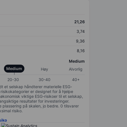
21,26
3,74
9,36
8,16
Medium
Medium
Høy
Alvorlig
20-30
30-40
40+
odt et selskap håndterer materielle ESG-
 risikokategorier er designet for å hjelpe
 økonomisk viktige ESG-risikoer til et selskap,
gsiktige resultater for investeringer.
 plassering på skalen, jo bedre. 0 tilsvarer
simal risiko.
siko