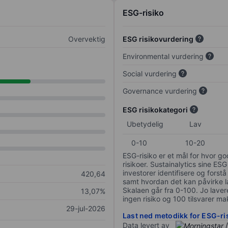
ESG-risiko
Overvektig
ESG risikovurdering
Environmental vurdering
Social vurdering
Governance vurdering
ESG risikokategori
Ubetydelig
Lav
0-10
10-20
ESG-risiko er et mål for hvor g
risikoer. Sustainalytics sine ESG
investorer identifisere og forstå
420,64
samt hvordan det kan påvirke lan
Skalaen går fra 0-100. Jo lavere
13,07%
ingen risiko og 100 tilsvarer mak
29-jul-2026
Last ned metodikk for ESG-ri
Data levert av
/