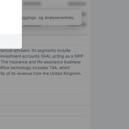
XXXXXXX
XXXXXXX
XXXXXXX
XXXXXXX
til flere kartleggings- og analyseverktøy.
XXXXXXX
XXXXXXX
ancial advisers. Its segments include
 investment accounts (GIA), acting as a SIPP
 The Insurance and life assurance business
ffice technology includes T4A, which
ty of its revenue from the United Kingdom.