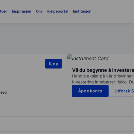
toer
Inspirasjon
Om
Hjelpeportal
Institusjon
Kjøp
Vil du begynne å invester
Handle aksjer på vår prisvinnend
Investering innebærer risiko. Du
Åpne konto
Utforsk S
osed