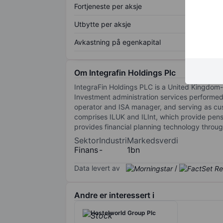
Fortjeneste per aksje
Utbytte per aksje
Avkastning på egenkapital
Om Integrafin Holdings Plc
IntegraFin Holdings PLC is a United Kingdom-
Investment administration services performed 
operator and ISA manager, and serving as cus
comprises ILUK and ILInt, which provide pens
provides financial planning technology throu
Sektor
Industri
Markedsverdi
Finans
-
1bn
Data levert av
/
Andre er interessert i
Hostelworld Group Plc