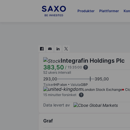
Produkter
Plattformer
Kon
Integrafin Holdings Plc
383,50
/
15:35:00
52 ukers intervall
293,00
395,00
Ticker
IHP:xlon
Valuta
GBP
London Stock Exchange
Cl
15 minutter forsinket
Data levert av
Graf
Chart